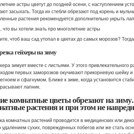
летние астры цветут до поздней осени, с наступлением усто
ают засыхать. Тогда их стебли обрезают под корень и мульч
ленные растения рекомендуется дополнительно укрыть лап
, что вы хотели знать про многолетние астры
ите, чтоб ваш сад утопал в цветах до самых морозов? Тогд
резка гейхеры на зиму
хера зимует вместе с листьями. У этого привлекательного р
ходом первых заморозков окучивают прикорневую шейку и 
егноем и сфагнумом. Ближе к зиме, когда установится стаби
расывают лапник.
ие комнатные цветы обрезают на зиму.
натные растения и при этом не навред
ка комнатных растений проводится в медицинских или деко
о удалением сухих, поврежденных побегов или же стать осн