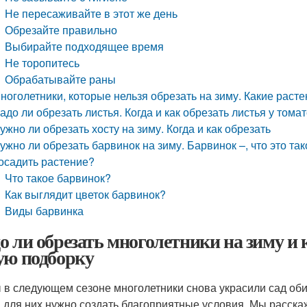
Не пересаживайте в этот же день
Обрезайте правильно
Выбирайте подходящее время
Не торопитесь
Обрабатывайте раны
ноголетники, которые нельзя обрезать на зиму. Какие расте
адо ли обрезать листья. Когда и как обрезать листья у тома
ужно ли обрезать хосту на зиму. Когда и как обрезать
ужно ли обрезать барвинок на зиму. Барвинок –, что это так
осадить растение?
Что такое барвинок?
Как выглядит цветок барвинок?
Виды барвинка
о ли обрезать многолетники на зиму и к
ую подборку
 в следующем сезоне многолетники снова украсили сад оби
 для них нужно создать благоприятные условия. Мы расск