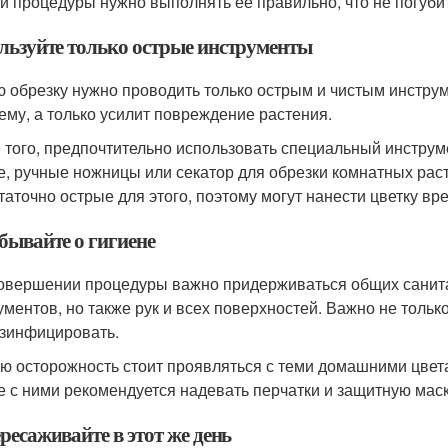
ли процедуры нужно выполнять ее правильно, что не погуби
льзуйте только острые инструменты
 обрезку нужно проводить только острым и чистым инструм
ему, а только усилит повреждение растения.
 того, предпочтительно использовать специальный инструм
е, ручные ножницы или секатор для обрезки комнатных ра
таточно острые для этого, поэтому могут нанести цветку вре
бывайте о гигиене
овершении процедуры важно придерживаться общих санитар
ументов, но также рук и всех поверхностей. Важно не тольк
зинфицировать.
ю осторожность стоит проявляться с теми домашними цвет
е с ними рекомендуется надевать перчатки и защитную маск
ресаживайте в этот же день