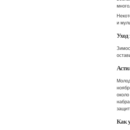
много
Некот
и мул
Уход 
Зимос
остав
Асти
Молод
ноябр
около
набра
защит
Как 