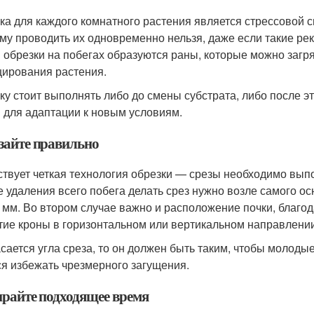
ка для каждого комнатного растения является стрессовой с
му проводить их одновременно нельзя, даже если такие рек
 обрезки на побегах образуются раны, которые можно загряз
ирования растения.
ку стоит выполнять либо до смены субстрата, либо после э
 для адаптации к новым условиям.
зайте правильно
твует четкая технология обрезки — срезы необходимо выпо
е удаления всего побега делать срез нужно возле самого о
7 мм. Во втором случае важно и расположение почки, благо
тие кроны в горизонтальном или вертикальном направлении
асается угла среза, то он должен быть таким, чтобы молодые
ся избежать чрезмерного загущения.
райте подходящее время