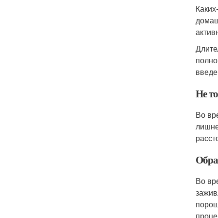
Каких
домаш
актив
Длите
полно
введе
Не т
Во вр
лишне
расст
Обра
Во вр
зажив
порош
проце