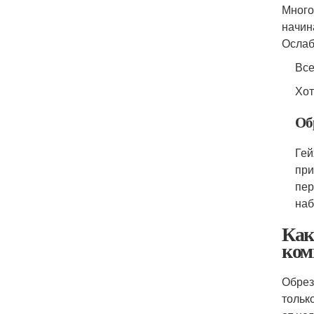
Много
начин
Ослаб
Все
Хот
Об
Гей
при
пер
наб
Как
ком
Обрез
тольк