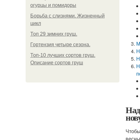
огурцы и помидоры
Борьба с слизнями. Жизненный
цикл
Топ 29 зимних груш.
М
Гортензия четыре сезона.
Н
Топ-10 лучших сортов груш.
Н
Описание сортов груш
Н
п
Над
нов
Чтобы
весны