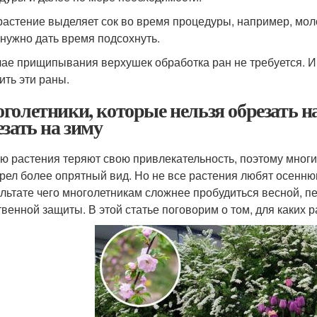
растение выделяет сок во время процедуры, например, мол
 нужно дать время подсохнуть.
чае прищипывания верхушек обработка ран не требуется. Им
ить эти раны.
голетники, которые нельзя обрезать на
езать на зиму
ю растения теряют свою привлекательность, поэтому многи
рел более опрятный вид. Но не все растения любят осенню
ультате чего многолетникам сложнее пробудиться весной, п
твенной защиты. В этой статье поговорим о том, для каких 