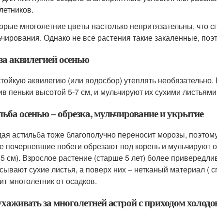
летников.
орые многолетние цветы настолько непритязательны, что с
ьчирования. Однако не все растения такие закаленные, поэ
за аквилегией осенью
тойкую аквилегию (или водосбор) утеплять необязательно. 
ив пеньки высотой 5-7 см, и мульчируют их сухими листьями
льба осенью – обрезка, мульчирование и укрытие
ая астильба тоже благополучно переносит морозы, поэтому 
е почерневшие побеги обрезают под корень и мульчируют 
 5 см). Взрослое растение (старше 5 лет) более привередли
сывают сухие листья, а поверх них – нетканый материал ( с
ит многолетник от осадков.
ухаживать за многолетней астрой с приходом холодо