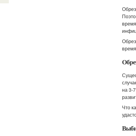
Обрез
Поэто
время
инфиц
Обрез
время
Обре
Сущес
случа
на 3-
разви
Что к
удаст
Выби