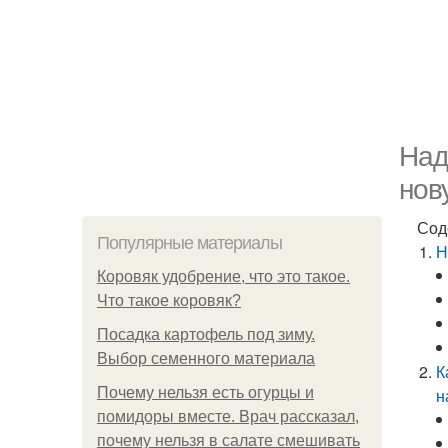
Над
нов
Сод
Популярные материалы
Н
Коровяк удобрение, что это такое.
Что такое коровяк?
Посадка картофель под зиму.
Выбор семенного материала
К
Почему нельзя есть огурцы и
н
помидоры вместе. Врач рассказал,
почему нельзя в салате смешивать