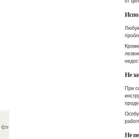
от це
Испо
Любую
пробл
Кроме
лезви
недос
Не за
При с
инстр
проде
Особу
работ
⇦
Не пе