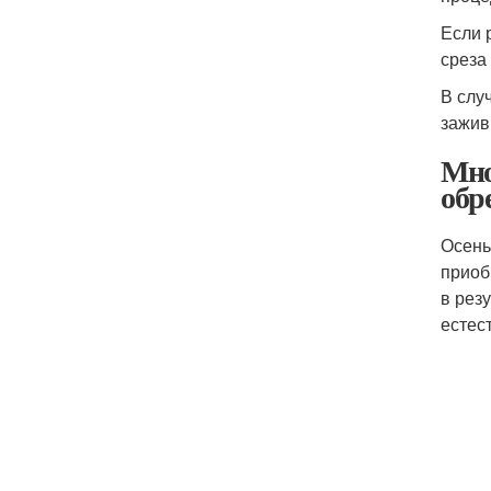
Если 
среза
В слу
зажив
Мно
обр
Осень
приоб
в рез
естес