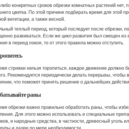
-либо конкретных сроков обрезки комнатных растений нет, п
него цветка. По этой причине подбирать время для этой п
ной вегетации, а также весной.
льный теплый период, который последует после обрезки, п
ценно развиваться. Если же цикл развития был смещен из-
ния в период покоя, то от этого правила можно отступить.
оропитесь
емя стрижки нельзя торопиться, каждое движение должно б
го. Рекомендуется периодически делать перерывы, чтобы ви
оянии, что поможет принять решение о дальнейших действи
батывайте раны
емя обрезки важно правильно обработать раны, чтобы изб
ления. Для этого можно использовать и специальные препа
ков, и народные средства, в частности, древесный уголь и
дуры и далее по мере необходимости.