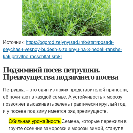
Источник:
https://ogorod.zelynyjsad.info/stati/posadi-
seychas-i-vesnoy-budesh-s-zelenyu-na-3-nedeli-ranshe-
kak-pravilno-rasschitat-sroki
Подзимний посев петрушки.
Преимущества подзимнего посева
Петрушка – это один из ярких представителей пряности,
её почитают в каждой семье. А устойчивость к морозу
позволяет высаживать зелень практически круглый год,
и у посева под зиму имеется ряд преимуществ.
Обильная урожайность.
Семена, которые пережили в
грунте осенние заморозки и морозы зимой, станут в