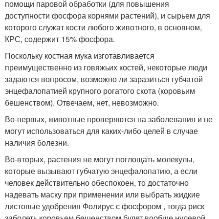
помощи паровой обработки (для повышения
доступности фосфора корнями растений), и сырьем для
которого служат кости любого животного, в основном,
КРС, содержит 15% фосфора.
Поскольку костная мука изготавливается
преимущественно из говяжьих костей, некоторые люди
задаются вопросом, возможно ли заразиться губчатой
энцефалопатией крупного рогатого скота (коровьим
бешенством). Отвечаем, нет, невозможно.
Во-первых, животные проверяются на заболевания и не
могут использоваться для каких-либо целей в случае
наличия болезни.
Во-вторых, растения не могут поглощать молекулы,
которые вызывают губчатую энцефалопатию, а если
человек действительно обеспокоен, то достаточно
надевать маску при применении или выбрать жидкие
листовые удобрения Фолирус с фосфором , тогда риск
заболеть коровьем бешенством будет вообще нулевой