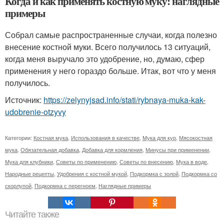
Когда и как применять костную муку: наглядные
примеры
Собрал самые распространенные случаи, когда полезно
внесение костной муки. Всего получилось 13 ситуаций,
когда меня выручало это удобрение, но, думаю, сфер
применения у него гораздо больше. Итак, вот что у меня
получилось.
Источник:
https://zelynyjsad.info/stati/rybnaya-muka-kak-
udobrenie-otzyvy
Категории:
Костная мука
,
Использования в качестве
,
Мука для кур
,
Мясокостная
мука
,
Обязательная добавка
,
Добавка для кормления
,
Минусы при применении
,
Мука для клубники
,
Советы по применению
,
Советы по внесению
,
Мука в воде
,
Народные рецепты
,
Удобрения с костной мукой
,
Подкормка с золой
,
Подкормка со
скорлупой
,
Подкормка с перегноем
,
Наглядные примеры
Читайте также