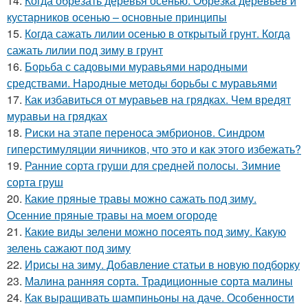
14.
Когда обрезать деревья осенью. Обрезка деревьев и
кустарников осенью – основные принципы
15.
Когда сажать лилии осенью в открытый грунт. Когда
сажать лилии под зиму в грунт
16.
Борьба с садовыми муравьями народными
средствами. Народные методы борьбы с муравьями
17.
Как избавиться от муравьев на грядках. Чем вредят
муравьи на грядках
18.
Риски на этапе переноса эмбрионов. Синдром
гиперстимуляции яичников, что это и как этого избежать?
19.
Ранние сорта груши для средней полосы. Зимние
сорта груш
20.
Какие пряные травы можно сажать под зиму.
Осенние пряные травы на моем огороде
21.
Какие виды зелени можно посеять под зиму. Какую
зелень сажают под зиму
22.
Ирисы на зиму. Добавление статьи в новую подборку
23.
Малина ранняя сорта. Традиционные сорта малины
24.
Как выращивать шампиньоны на даче. Особенности