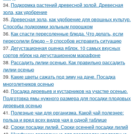
34.
Подкормка растений древесной золой. Древесная
зола, как удобрение
35.
Древесная зола, как удобрение для овощных культур.
Способы подкормки зольным порошком
36.
Как спасти пересоленные блюда. Что делать, если
пересолили блюдо – 9 способов исправить ситуацию
37.
Дегустационная оценка яблок. 10 самых вкусных
сортов яблок на дегустационном марафоне
38.
Рассадить лилии осенью. Как правильно рассадить
лилии осенью
39.
Какие цветы сажать под зиму на даче. Посадка
многолетников осенью
40.
Посадка деревьев и кустарников на участке осенью.
Подготовка ямы нужного размера для посадки плодовых
деревьев осенью
41.
Полезные чаи для организма. Какой чай полезнее:
польза и вред всех видов чая в одной таблице
42.
Сроки посадки лилий. Сроки осенней посадки лилий