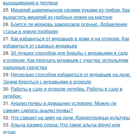
выращивания в теплице
25.
Мицелий шампиньонов своими руками из грибов. Как
вырастить мицелий из грибных ножек на картоне
26.
Боится ли морковь заморозков осенью. Добавление
статьи в новую подборку
27.
Как избавиться от муравьев в доме и на огороде. Как
избавиться от садовых муравьев
28.
30 лучших способов для борьбы с муравьями в саду
и огороде. Как прогнать муравьев с участка: используем
народные средства
29.
Несколько способов избавиться от муравьев на даче.
Зачем бороться с муравьями в огороде
30.
Работы в саду и огороде октябрь. Работы в саду в
октябре.
31.
Анализ почвы в домашних условиях. Можно ли
самому сделать анализ почвы?
32.
Что сажают на зиму на даче. Корнеплодные культуры
33.
Алыча размер плода. Что такое алыча фрукт или
ягода