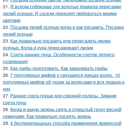
21.
Я всегда соблюдаю эти золотые правила пересадки
лилий осенью. И соседи приходят любоваться моими
цветами
22.
Посадка лилий осенью когда и как посадить. Посадка
лилий осенью
23.
Как правильно посадить или пересадить лилии
осенью. Когда и куда пересаживают лилии
24.
Сорта ранних груш. Особенности сортов летнего
созревания
25.
Как грибы подготовить. Как замачивать грибы
26.
7 популярных мифов о секущихся концах волос. 10
популярных мифов об уходе за волосами и вся правда о
них
27.
Ранние сорта груши для средней полосы. Зимние
сорта груш
28.
Когда и какую зелень сеять в открытый грунт весной
семенами. Как правильно посеять зелень
29.
4 беспроигрышных способа применения древесной