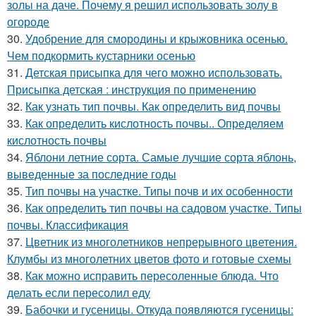
золы на даче. Почему я решил использовать золу в
огороде
30.
Удобрение для смородины и крыжовника осенью.
Чем подкормить кустарники осенью
31.
Детская присыпка для чего можно использовать.
Присыпка детская : инструкция по применению
32.
Как узнать тип почвы. Как определить вид почвы
33.
Как определить кислотность почвы.. Определяем
кислотность почвы
34.
Яблони летние сорта. Самые лучшие сорта яблонь,
выведенные за последние годы
35.
Тип почвы на участке. Типы почв и их особенности
36.
Как определить тип почвы на садовом участке. Типы
почвы. Классификация
37.
Цветник из многолетников непрерывного цветения.
Клумбы из многолетних цветов фото и готовые схемы
38.
Как можно исправить пересоленные блюда. Что
делать если пересолил еду
39.
Бабочки и гусеницы. Откуда появляются гусеницы: