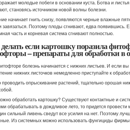
оражает молодые побеги в основании куста. Ботва и листь
ают, становясь источником новой волны болезни.
ние начинает гнить снизу, появляются черные влажные пят
и завязаться. Поэтому плоды сгнивают, едва появившись. 
мная часть и корневая система сгнивают полностью.
 делать если картошку поразила фитоф
офторы – препараты для обработки в 
итофторе болезнь начинается с нижних листьев. И если вы
тение нижних листочков немедленно приступайте к обработ
 проводить опрыскивание растений, тщательно орошая нижн
собой.
ожно обработать картошку? Существуют контактные и сист
ими обрабатывать в дождливое лето, то придется провести 
дин сильный ливень сведут все усилия на нет. Поэтому луч
ные. Из системных можно использовать фунгициды фирмы 