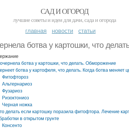
САД И ОГОРОД
лучшие советы и идеи для дачи, сада и огорода
главная
новости
статьи
ернела ботва у картошки, что дела
ержание
очернела ботва у картошки, что делать. Обморожение
ернеет ботва у картофеля, что делать. Когда ботва меняет ц
Фитофтороз
Альтернариоз
Фузариоз
Ризоктониоз
Черная ножка
то делать если картошку поразила фитофтора. Лечение ка
бработки в открытом грунте
Консенто