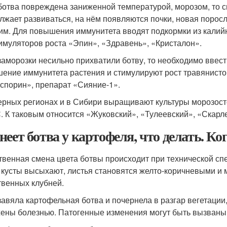
ботва повреждена заниженной температурой, морозом, то сп
лжает развиваться, на нём появляются почки, новая поросль
им. Для повышения иммунитета вводят подкормки из калийн
имуляторов роста «Эпин», «Здравень», «Кристалон».
заморозки несильно прихватили ботву, то необходимо ввес
ение иммунитета растения и стимулируют рост травянистой
спорин», препарат «Сияние-1».
ерных регионах и в Сибири выращивают культуры морозосто
. К таковым относится «Жуковский», «Тулеевский», «Скарле
неет ботва у картофеля, что делать. Ко
твенная смена цвета ботвы происходит при технической спе
 кусты высыхают, листья становятся желто-коричневыми и м
твенных клубней.
завяла картофельная ботва и почернела в разгар вегетации
ены болезнью. Патогенные изменения могут быть вызваны 