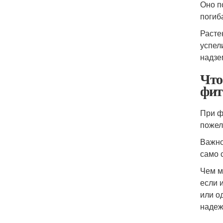
Оно п
погиб
Расте
успел
надзе
Что
фит
При ф
пожел
Важно
само 
Чем м
если 
или о
надеж