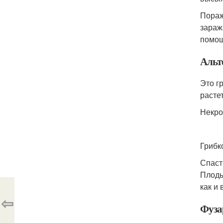
Пораж
зараж
помощ
Альт
Это г
растет
Некро
Грибк
Спаст
Плоды
как и
⇦
Фуза