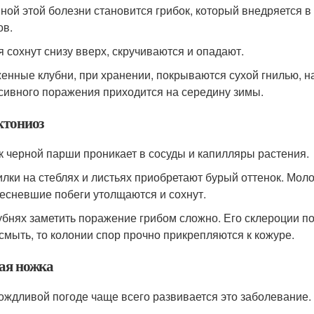
ной этой болезни становится грибок, который внедряется в
ов.
я сохнут снизу вверх, скручиваются и опадают.
енные клубни, при хранении, покрываются сухой гнилью, н
сивного поражения приходится на середину зимы.
ктониоз
к черной парши проникает в сосуды и капилляры растения.
лки на стеблях и листьях приобретают бурый оттенок. Моло
есневшие побеги утолщаются и сохнут.
убнях заметить поражение грибом сложно. Его склероции по
 смыть, то колонии спор прочно прикрепляются к кожуре.
ая ножка
ождливой погоде чаще всего развивается это заболевание.