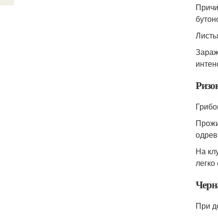
Причи
бутон
Листь
Зараж
интен
Ризо
Грибо
Прожи
одрев
На кл
легко
Черн
При д