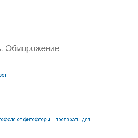
ть. Обморожение
вет
ртофеля от фитофторы – препараты для