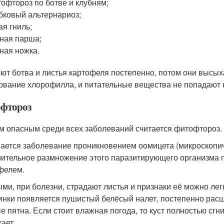
офтороз по ботве и клубням;
бковый альтернариоз;
ая гниль;
ная парша;
ная ножка.
ют ботва и листья картофеля постепенно, потом они высыха
ование хлорофилла, и питательные вещества не попадают к
фтороз
 опасным среди всех заболеваний считается фитофтороз.
ается заболевание проникновением оомицета (микроскопиче
ительное размножение этого паразитирующего организма п
фелем.
ми, при болезни, страдают листья и признаки её можно лег
инки появляется пушистый белёсый налет, постепенно р
е пятна. Если стоит влажная погода, то куст полностью сгни
ает.