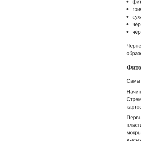
фит
гри
сух
чёр
чёр
Черне
образ
Фито
Самым
Начин
Стрем
карто
Первы
пласт
мокры
высых