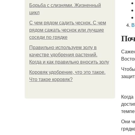
Борьба с слизнями. Жизненный
цикл
С чем рядом садить чеснок. С чем
В
рядом сажать чеснок или лучшие
Поч
соседи по грядке
Правильно используем золу в
Сажен
качестве удобрения растений.
Восто
Когда и как правильно вносить золу
Чтобы
Коровяк удобрение, что это такое.
защит
Что такое коровяк?
Когда
дости
темпе
Они ч
грядк