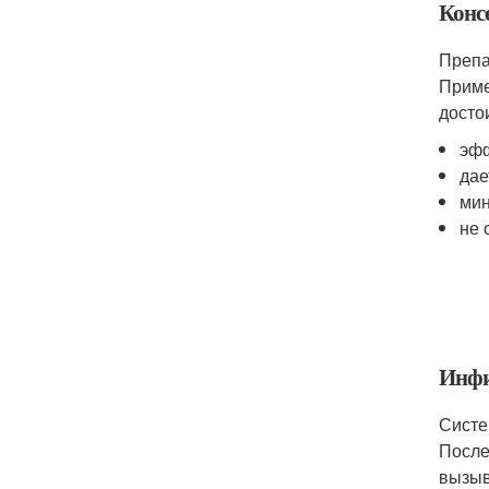
Конс
Препа
Приме
досто
эфф
дае
мин
не 
Инфи
Систе
После
вызыв