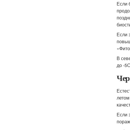
Если 
продо
поздн
биост
Если 
повыш
«Фито
В сев
до -5
С
Чер
Естес
летом
качес
Если 
пораж