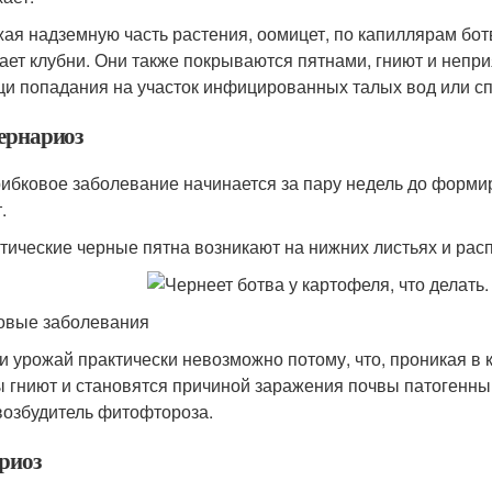
ая надземную часть растения, оомицет, по капиллярам бот
ает клубни. Они также покрываются пятнами, гниют и непри
и попадания на участок инфицированных талых вод или спо
ернариоз
рибковое заболевание начинается за пару недель до форми
.
тические черные пятна возникают на нижних листьях и рас
овые заболевания
и урожай практически невозможно потому, что, проникая в к
 гниют и становятся причиной заражения почвы патогенным
 возбудитель фитофтороза.
риоз