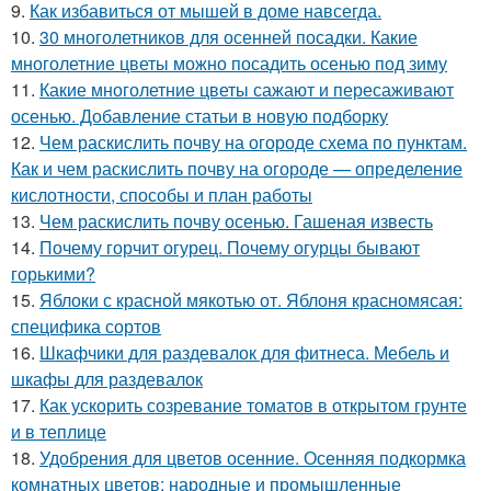
9.
Как избавиться от мышей в доме навсегда.
10.
30 многолетников для осенней посадки. Какие
многолетние цветы можно посадить осенью под зиму
11.
Какие многолетние цветы сажают и пересаживают
осенью. Добавление статьи в новую подборку
12.
Чем раскислить почву на огороде схема по пунктам.
Как и чем раскислить почву на огороде — определение
кислотности, способы и план работы
13.
Чем раскислить почву осенью. Гашеная известь
14.
Почему горчит огурец. Почему огурцы бывают
горькими?
15.
Яблоки с красной мякотью от. Яблоня красномясая:
специфика сортов
16.
Шкафчики для раздевалок для фитнеса. Мебель и
шкафы для раздевалок
17.
Как ускорить созревание томатов в открытом грунте
и в теплице
18.
Удобрения для цветов осенние. Осенняя подкормка
комнатных цветов: народные и промышленные