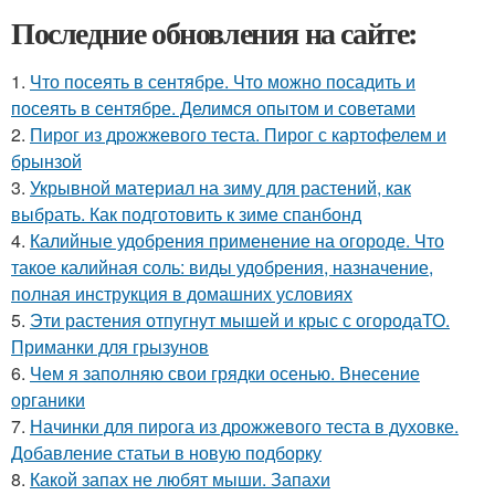
Последние обновления на сайте:
1.
Что посеять в сентябре. Что можно посадить и
посеять в сентябре. Делимся опытом и советами
2.
Пирог из дрожжевого теста. Пирог с картофелем и
брынзой
3.
Укрывной материал на зиму для растений, как
выбрать. Как подготовить к зиме спанбонд
4.
Калийные удобрения применение на огороде. Что
такое калийная соль: виды удобрения, назначение,
полная инструкция в домашних условиях
5.
Эти растения отпугнут мышей и крыс с огородаТО.
Приманки для грызунов
6.
Чем я заполняю свои грядки осенью. Внесение
органики
7.
Начинки для пирога из дрожжевого теста в духовке.
Добавление статьи в новую подборку
8.
Какой запах не любят мыши. Запахи