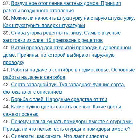
37.
Воздушное отопление частных домов. Принцип
работы воздушного отопления
38.
Можно ли наносить штукатурку на старую штукатурку.
Как штукатурить поверх штукатурки
39.
Слива угорка рецепты на зиму. Самые вкусные
заготовки из слив: 15 прекрасных рецептов
40.
Витой провод для открытой проводки в деревянном
доме. Причины, по которой выбирают наружную
проводку
41.
Работы на даче в сентябре в подмосковье. Основные
работы на даче в сентябре
42.
Сорта западной туи. Туя западная: лучшие сорта,
фотокаталог с описанием
43.
Борьба с тлей. Народные средства от тли
44.
Какие нужно цветы сажать осенью. Какие цветы
сажают осенью
45.
Почему нельзя кушать помидоры вместе с огурцами.
Правда ли что нельзя есть огурцы и помидоры вместе?
46.
Сидераты, как сажать. Что дают сидераты