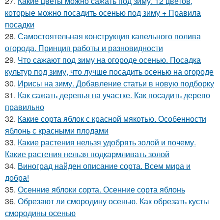
27.
Какие цветы можно сажать под зиму. 12 цветов,
которые можно посадить осенью под зиму + Правила
посадки
28.
Самостоятельная конструкция капельного полива
огорода. Принцип работы и разновидности
29.
Что сажают под зиму на огороде осенью. Посадка
культур под зиму, что лучше посадить осенью на огороде
30.
Ирисы на зиму. Добавление статьи в новую подборку
31.
Как сажать деревья на участке. Как посадить дерево
правильно
32.
Какие сорта яблок с красной мякотью. Особенности
яблонь с красными плодами
33.
Какие растения нельзя удобрять золой и почему.
Какие растения нельзя подкармливать золой
34.
Виноград найден описание сорта. Всем мира и
добра!
35.
Осенние яблоки сорта. Осенние сорта яблонь
36.
Обрезают ли смородину осенью. Как обрезать кусты
смородины осенью