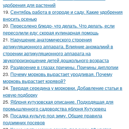
удобрения для растений
19.
Сентябрь работа в огороде и саду. Какие удобрения
вносить осенью
20.
Пересолено блюдо- что делать. Что делать, если
пересолили еду: скорая кулинарная помощь
21.
Нарушение анатомического строения
артикуляционного аппарата. Влияние аномалиий в
строении артикуляционного аппарата на
звукопроизношение детей дошкольного возраста
22.
Раздвоение в глазах причины. Причины диплопии
23.
Почему морковь вырастает уродливая. Почему
морковь вырастает корявой?
24.
Твердая середина у морковки. Добавление статьи в
новую подборку
25.
Яблоня кутузовская описание. Подходящая для
промышленного садоводства яблоня Кутузовец
26.
Посадка культур под зиму. Общие правила
подзимних посевов