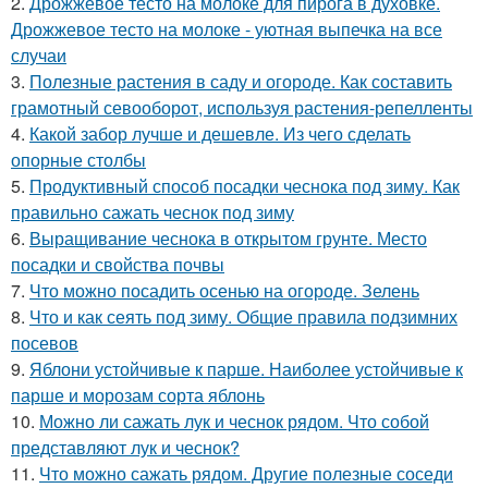
2.
Дрожжевое тесто на молоке для пирога в духовке.
Дрожжевое тесто на молоке - уютная выпечка на все
случаи
3.
Полезные растения в саду и огороде. Как составить
грамотный севооборот, используя растения-репелленты
4.
Какой забор лучше и дешевле. Из чего сделать
опорные столбы
5.
Продуктивный способ посадки чеснока под зиму. Как
правильно сажать чеснок под зиму
6.
Выращивание чеснока в открытом грунте. Место
посадки и свойства почвы
7.
Что можно посадить осенью на огороде. Зелень
8.
Что и как сеять под зиму. Общие правила подзимних
посевов
9.
Яблони устойчивые к парше. Наиболее устойчивые к
парше и морозам сорта яблонь
10.
Можно ли сажать лук и чеснок рядом. Что собой
представляют лук и чеснок?
11.
Что можно сажать рядом. Другие полезные соседи