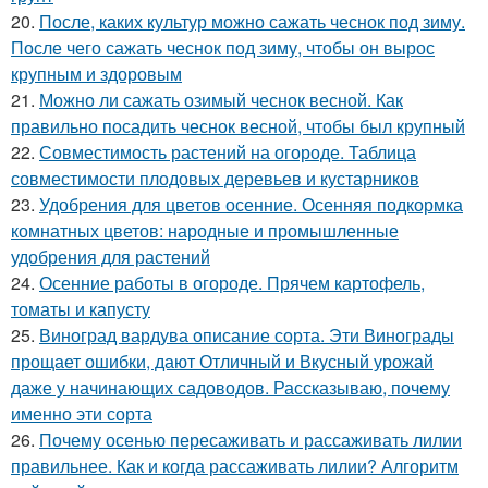
20.
После, каких культур можно сажать чеснок под зиму.
После чего сажать чеснок под зиму, чтобы он вырос
крупным и здоровым
21.
Можно ли сажать озимый чеснок весной. Как
правильно посадить чеснок весной, чтобы был крупный
22.
Совместимость растений на огороде. Таблица
совместимости плодовых деревьев и кустарников
23.
Удобрения для цветов осенние. Осенняя подкормка
комнатных цветов: народные и промышленные
удобрения для растений
24.
Осенние работы в огороде. Прячем картофель,
томаты и капусту
25.
Виноград вардува описание сорта. Эти Винограды
прощает ошибки, дают Отличный и Вкусный урожай
даже у начинающих садоводов. Рассказываю, почему
именно эти сорта
26.
Почему осенью пересаживать и рассаживать лилии
правильнее. Как и когда рассаживать лилии? Алгоритм