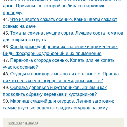
доме. Причины, по которой выбирают наружную
проводку
44.
Что из цветов сажать осенью. Какие цветы сажают
осенью на даче
45.
Томаты семена лучшие сорта. Лучшие сорта томатов
для открытого грунта
46.
Фосфорные удобрения их значение и применение.
Виды фосфорных удобрений и их применение
47.
Перекопка огорода осенью. Копать или не копать
участок осенью?
48.
Огурцы и помидоры можно ли есть вместе. Правда
ли что нельзя есть огурцы и помидоры вместе?
49.
Обрезка деревьев и кустарников. Зачем и как
проводить обрезку деревьев и кустарников?
50.
Маринад сладкий для огурцов. Летние заготовки:
самые вкусные рецепты сладких огурцов на зиму
© 2026 Сад и Огород