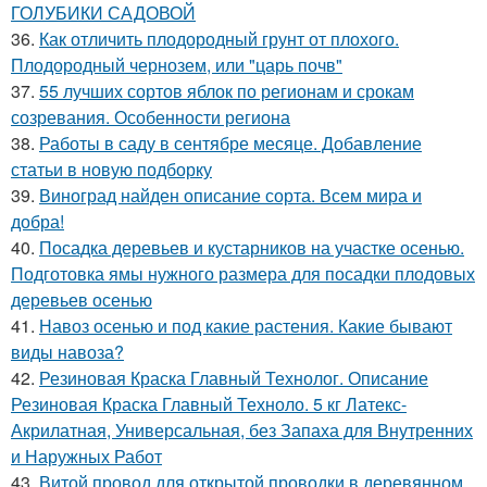
ГОЛУБИКИ САДОВОЙ
36.
Как отличить плодородный грунт от плохого.
Плодородный чернозем, или "царь почв"
37.
55 лучших сортов яблок по регионам и срокам
созревания. Особенности региона
38.
Работы в саду в сентябре месяце. Добавление
статьи в новую подборку
39.
Виноград найден описание сорта. Всем мира и
добра!
40.
Посадка деревьев и кустарников на участке осенью.
Подготовка ямы нужного размера для посадки плодовых
деревьев осенью
41.
Навоз осенью и под какие растения. Какие бывают
виды навоза?
42.
Резиновая Краска Главный Технолог. Описание
Резиновая Краска Главный Техноло. 5 кг Латекс-
Акрилатная, Универсальная, без Запаха для Внутренних
и Наружных Работ
43.
Витой провод для открытой проводки в деревянном