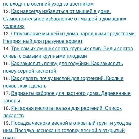
не входят в осенний уход за цветником
12.
Как навсегда избавиться от мышей в доме.
Самостоятельное избавление от мышей в домашних
условиях
13.
Отпугивание мышей из дома народными средствами.
Неприятный для грызунов аромат
14.
Три самых лучших сорта крупных слив. Виды сортов
сливы с самыми крупными плодами
15.
Как закислить почву для голубики. Как закислить
почву серной кислотой
16.
Как сделать почву кислой для гортензий. Кислые
почвы: как сделать
17.
Варианты заборов для частного дома. Деревянные
заборы
18.
Янтарная кислота польза для растений. Список
лекарств
19.
Посадка чеснока весной в открытый грунт и уход за
ним. Посадка чеснока на головку весной в открытый
грунт