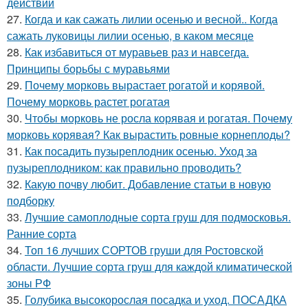
действий
27.
Когда и как сажать лилии осенью и весной.. Когда
сажать луковицы лилии осенью, в каком месяце
28.
Как избавиться от муравьев раз и навсегда.
Принципы борьбы с муравьями
29.
Почему морковь вырастает рогатой и корявой.
Почему морковь растет рогатая
30.
Чтобы морковь не росла корявая и рогатая. Почему
морковь корявая? Как вырастить ровные корнеплоды?
31.
Как посадить пузыреплодник осенью. Уход за
пузыреплодником: как правильно проводить?
32.
Какую почву любит. Добавление статьи в новую
подборку
33.
Лучшие самоплодные сорта груш для подмосковья.
Ранние сорта
34.
Топ 16 лучших СОРТОВ груши для Ростовской
области. Лучшие сорта груш для каждой климатической
зоны РФ
35.
Голубика высокорослая посадка и уход. ПОСАДКА