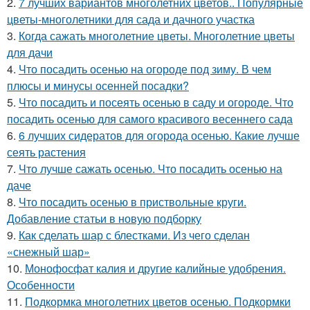
2.
7 лучших вариантов многолетних цветов.. Популярные
цветы-многолетники для сада и дачного участка
3.
Когда сажать многолетние цветы. Многолетние цветы
для дачи
4.
Что посадить осенью на огороде под зиму. В чем
плюсы и минусы осенней посадки?
5.
Что посадить и посеять осенью в саду и огороде. Что
посадить осенью для самого красивого весеннего сада
6.
6 лучших сидератов для огорода осенью. Какие лучше
сеять растения
7.
Что лучше сажать осенью. Что посадить осенью на
даче
8.
Что посадить осенью в приствольные круги.
Добавление статьи в новую подборку
9.
Как сделать шар с блестками. Из чего сделан
«снежный шар»
10.
Монофосфат калия и другие калийные удобрения.
Особенности
11.
Подкормка многолетних цветов осенью. Подкормки