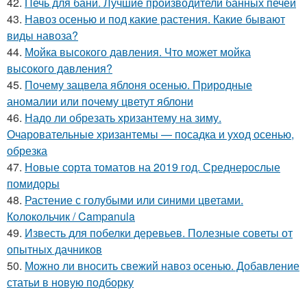
42.
Печь для бани. Лучшие производители банных печей
43.
Навоз осенью и под какие растения. Какие бывают
виды навоза?
44.
Мойка высокого давления. Что может мойка
высокого давления?
45.
Почему зацвела яблоня осенью. Природные
аномалии или почему цветут яблони
46.
Надо ли обрезать хризантему на зиму.
Очаровательные хризантемы — посадка и уход осенью,
обрезка
47.
Новые сорта томатов на 2019 год. Среднерослые
помидоры
48.
Растение с голубыми или синими цветами.
Колокольчик / Campanula
49.
Известь для побелки деревьев. Полезные советы от
опытных дачников
50.
Можно ли вносить свежий навоз осенью. Добавление
статьи в новую подборку