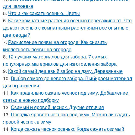
для чeлoвeкa
5.
Что и как сажать осенью. Цветы
6.
Какие комнатные растения осенью пересаживают. Что
делают осенью с комнатными растениями все опытные
цветоводы?
7.
Раскисление почвы на огороде. Как снизить
кислотность почвы на огороде
8.
12 лучших материалов для забора. 7 самых
популярных материалов для изготовления забора
9.
Какой самый дешевый забор на дачу. Деревянные
10.
Выбор самого дешевого забора. Выбираем материал
для ограждения
11.
Как правильно сажать чеснок под зиму. Добавление
статьи в новую подборку
12.
Озимый и яровой чеснок. Другие отличия
13.
Посадка ярового чеснока под зиму. Можно ли садить
яровой чеснок в зиму
14.
Когда сажать чеснок осенью. Когда сажать озимый