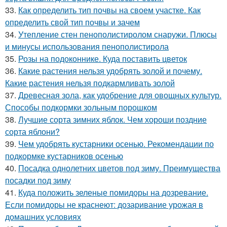
33.
Как определить тип почвы на своем участке. Как
определить свой тип почвы и зачем
34.
Утепление стен пенополистиролом снаружи. Плюсы
и минусы использования пенополистирола
35.
Розы на подоконнике. Куда поставить цветок
36.
Какие растения нельзя удобрять золой и почему.
Какие растения нельзя подкармливать золой
37.
Древесная зола, как удобрение для овощных культур.
Способы подкормки зольным порошком
38.
Лучшие сорта зимних яблок. Чем хороши поздние
сорта яблони?
39.
Чем удобрять кустарники осенью. Рекомендации по
подкормке кустарников осенью
40.
Посадка однолетних цветов под зиму. Преимущества
посадки под зиму
41.
Куда положить зеленые помидоры на дозревание.
Если помидоры не краснеют: дозаривание урожая в
домашних условиях