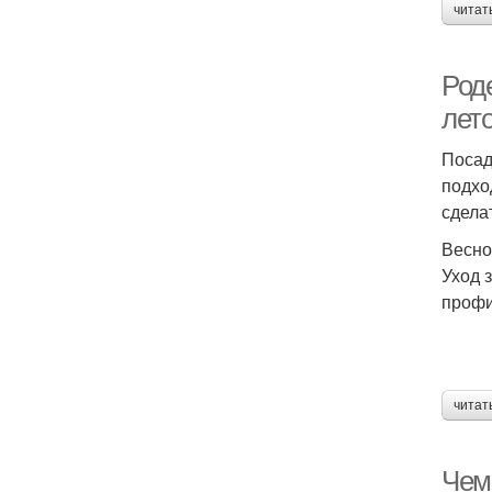
читат
Роде
лет
Посад
подхо
сдела
Весно
Уход 
профи
читат
Чем