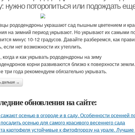
у: нужно поторопиться или подождать ещ
вцы рододендроны украшают сад пышным цветением и крас
ния на зимний период укрывают. Но укрывают их самыми по
вится минус 10-12 градусов. Давайте разберемся, как прав
ь, если нет возможности их утеплить.
, когда и как укрывать рододендроны на зиму
одендронов корни развиваются близко к поверхности земли
е три года рекомендуем обязательно укрывать.
ь дальше →
ледние обновления на сайте:
 сажают осенью в огороде и в саду. Особенности осенней п
 посадить осенью для самого красивого весеннего сада
та картофеля устойчивые к фитофторозу на урале. Лучшие