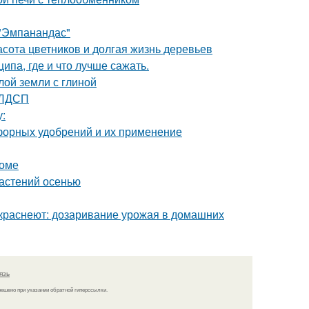
 "Эмпанандас"
расота цветников и долгая жизнь деревьев
па, где и что лучше сажать.
лой земли с глиной
 ЛДСП
у:
форных удобрений и их применение
доме
астений осенью
 краснеют: дозаривание урожая в домашних
язь
решено при указании обратной гиперссылки.