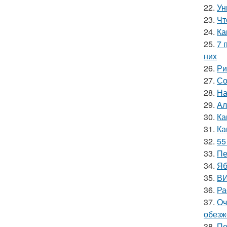
22.
Ун
23.
Чт
24.
Ка
25.
7 
них
26.
Ри
27.
Со
28.
На
29.
Ал
30.
Ка
31.
Ка
32.
55
33.
Пе
34.
Яб
35.
ВИ
36.
Ра
37.
Оч
обезж
38.
Пе