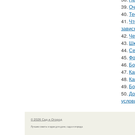
39.
Оч
40.
Те
41.
Чт
завис
42.
Че
43.
Шк
44.
Се
45.
Фо
46.
Бо
47.
Ка
48.
Ка
49.
Бо
50.
До
услов
© 2026 Сад и Огород
Лучшие советы и идеи для дачи, сада и огорода