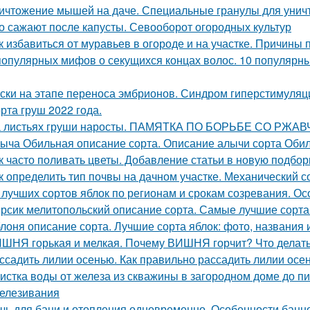
ичтожение мышей на даче. Специальные гранулы для унич
о сажают после капусты. Севооборот огородных культур
к избавиться от муравьев в огороде и на участке. Причины
популярных мифов о секущихся концах волос. 10 популярны
ски на этапе переноса эмбрионов. Синдром гиперстимуляции
рта груш 2022 года.
 листьях груши наросты. ПАМЯТКА ПО БОРЬБЕ СО РЖ
ыча Обильная описание сорта. Описание алычи сорта Оби
к часто поливать цветы. Добавление статьи в новую подбор
к определить тип почвы на дачном участке. Механический с
 лучших сортов яблок по регионам и срокам созревания. О
рсик мелитопольский описание сорта. Самые лучшие сорта
лоня описание сорта. Лучшие сорта яблок: фото, названия и
ШНЯ горькая и мелкая. Почему ВИШНЯ горчит? Что делат
ссадить лилии осенью. Как правильно рассадить лилии осе
истка воды от железа из скважины в загородном доме до п
елезивания
чь для бани и отопления одновременно. Особенности банн