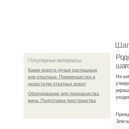
Шаг
Родо
Популярные материалы
шаго
Какие ворота лучше распашные
На ши
или откатные. Преимущества и
утвер
недостатки откатных ворот
украш
Оборудование для производства
уходо
вина. Подготовка пространства
Прежд
Элега