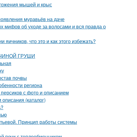
тожения мышей и крыс
 появления муравьёв на даче
х мифов об уходе за волосами и вся правда о
 яичников, что это и как этого избежать?
АВЧИНОЙ ГРУШИ
льная
ку
остав почвы
собенности региона
 персиков с фото и описанием
 описания (каталог)
ь?
нью
итьевой. Принцип работы системы
ой печи с теплообменником