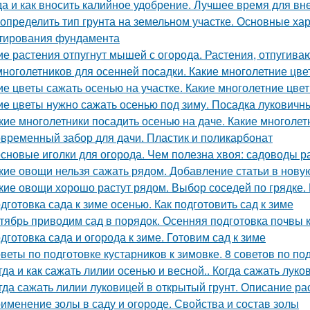
да и как вносить калийное удобрение. Лучшее время для в
 определить тип грунта на земельном участке. Основные ха
тирования фундамента
ие растения отпугнут мышей с огорода. Растения, отпуги
многолетников для осенней посадки. Какие многолетние цв
ие цветы сажать осенью на участке. Какие многолетние цв
ие цветы нужно сажать осенью под зиму. Посадка луковичн
кие многолетники посадить осенью на даче. Какие многоле
временный забор для дачи. Пластик и поликарбонат
сновые иголки для огорода. Чем полезна хвоя: садоводы 
кие овощи нельзя сажать рядом. Добавление статьи в нову
кие овощи хорошо растут рядом. Выбор соседей по грядке. 
дготовка сада к зиме осенью. Как подготовить сад к зиме
тябрь приводим сад в порядок. Осенняя подготовка почвы 
дготовка сада и огорода к зиме. Готовим сад к зиме
веты по подготовке кустарников к зимовке. 8 советов по под
гда и как сажать лилии осенью и весной.. Когда сажать лук
гда сажать лилии луковицей в открытый грунт. Описание ра
именение золы в саду и огороде. Свойства и состав золы