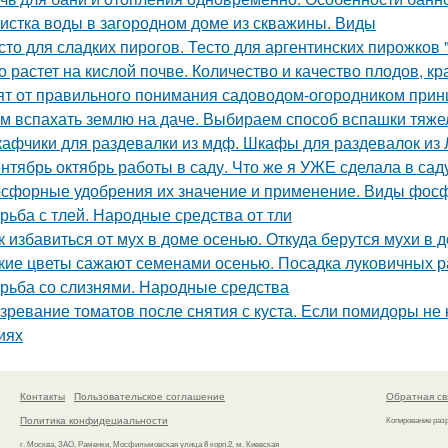
истка воды в загородном доме из скважины. Виды
сто для сладких пирогов. Тесто для аргентинских пирожков
о растет на кислой почве. Количество и качество плодов, к
ят от правильного понимания садоводом-огородником принци
м вспахать землю на даче. Выбираем способ вспашки тяже
афчики для раздевалки из мдф. Шкафы для раздевалок из
нтябрь октябрь работы в саду. Что же я УЖЕ сделала в сад
сфорные удобрения их значение и применение. Виды фос
рьба с тлей. Народные средства от тли
к избавиться от мух в доме осенью. Откуда берутся мухи в 
кие цветы сажают семенами осенью. Посадка луковичных р
рьба со слизнями. Народные средства
зревание томатов после снятия с куста. Если помидоры не
иях
Контакты
Пользовательское соглашение
Обратная св
Политика конфидециальности
Копирование раз
г. Москва, ЗАО, Раменки, Мосфильмовская улица 8 корп.2, м. Киевская