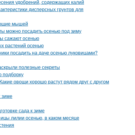
несения удобрений, содержащих калий
рактеристики дисперсных грунтов для
вающие мышей
еты можно посадить осенью под зиму
еты сажают осенью
ых растений осенью
тники посадить на даче осенью луковицами?
раскрыли полезные секреты
ю подборку
Какие овощи хорошо растут рядом друг с другом
к зиме
готовке сада к зиме
овицы лилии осенью, в каком месяце
стения