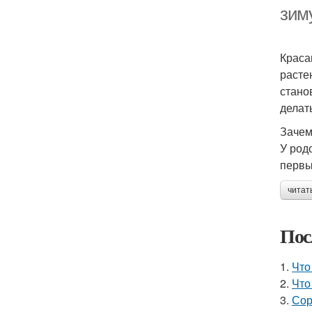
зим
Краса
расте
стано
делат
Зачем
У род
первы
читат
Пос
1.
Что
2.
Что
3.
Сор