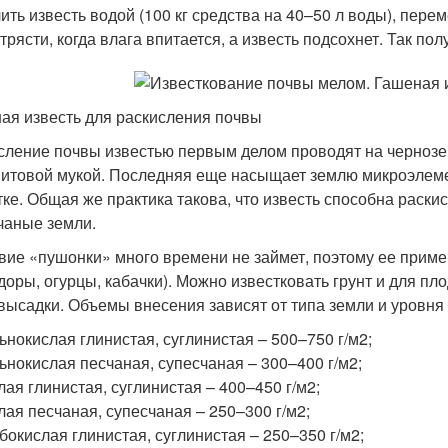
ить известь водой (100 кг средства на 40–50 л воды), пере
трясти, когда влага впитается, а известь подсохнет. Так п
ая известь для раскисления почвы
сление почвы известью первым делом проводят на чернозем
итовой мукой. Последняя еще насыщает землю микроэлемент
тке. Общая же практика такова, что известь способна раски
чаные земли.
вие «пушонки» много времени не займет, поэтому ее приме
доры, огурцы, кабачки). Можно известковать грунт и для пло
 высадки. Объемы внесения зависят от типа земли и уровня 
ьнокислая глинистая, суглинистая – 500–750 г/м
2
;
ьнокислая песчаная, супесчаная – 300–400 г/м
2
;
лая глинистая, суглинистая – 400–450 г/м
2
;
лая песчаная, супесчаная – 250–300 г/м
2
;
бокислая глинистая, суглинистая – 250–350 г/м
2
;