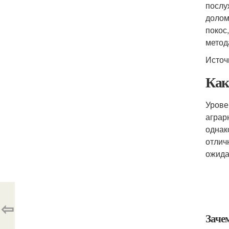
послу
долом
покос
метод
Источ
Как
Урове
аграр
однак
отлич
ожида
⇦
Заче