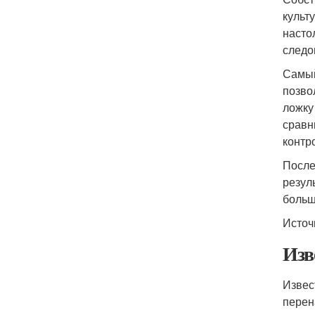
культ
насто
следо
Самый
позво
ложку
сравн
контр
После
резул
больш
Источ
Изв
Извес
перен