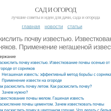
САД И ОГОРОД
лучшие советы и идеи для дачи, сада и огорода
главная
новости
статьи
кислить почву известью. Известкова
няков. Применение негашеной извест
ержание
аскислить почву известью. Известкование почвы осенью от
городе от сорняков
Негашеная известь: эффективный метод борьбы с сорняк
Применение извести на огороде
ак раскислить почву летом. Как раскислить почву?
Зачем нужно?
звесткование почвы мелом. Гашеная известь
аскисление почвы цементом. Зачем известковать почвы
ак раскислить почву в цветочном горшке. Что делать с белы