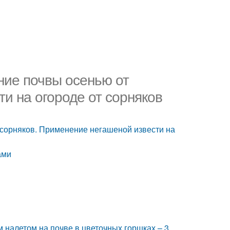
ние почвы осенью от
и на огороде от сорняков
 сорняков. Применение негашеной извести на
ами
м налетом на почве в цветочных горшках – 3