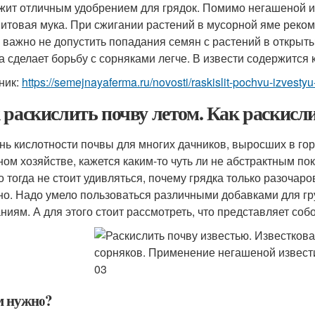
жит отличным удобрением для грядок. Помимо негашеной из
итовая мука. При сжигании растений в мусорной яме реко
, важно не допустить попадания семян с растений в открыт
а сделает борьбу с сорняками легче. В извести содержится 
ник:
https://semejnayaferma.ru/novosti/raskislit-pochvu-izvest
 раскислить почву летом. Как раскисл
нь кислотности почвы для многих дачников, выросших в го
ном хозяйстве, кажется каким-то чуть ли не абстрактным пок
о тогда не стоит удивляться, почему грядка только разочаро
но. Надо умело пользоваться различными добавками для гр
ниям. А для этого стоит рассмотреть, что представляет соб
м нужно?