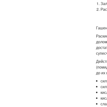
Зал
Рас
Гашен
Раски
долом
доста
супес
Дейст
(поми
до их
сил
сил
кис
кис
сла