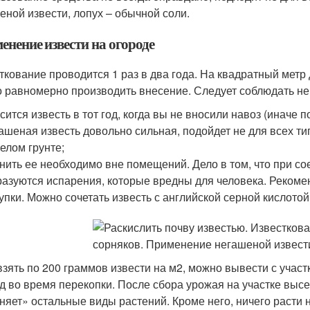
еной извести, лопух – обычной соли.
енение извести на огороде
ткование проводится 1 раз в два года. На квадратный метр
 равномерно производить внесение. Следует соблюдать не
сится известь в тот год, когда вы не вносили навоз (иначе п
ашеная известь довольно сильная, подойдет не для всех т
елом грунте;
нить ее необходимо вне помещений. Дело в том, что при со
азуются испарения, которые вредны для человека. Рекоме
упки. Можно сочетать известь с английской серной кислотой
взять по 200 граммов извести на м2, можно вывести с участ
д во время перекопки. После сбора урожая на участке высе
няет» остальные виды растений. Кроме него, ничего расти не