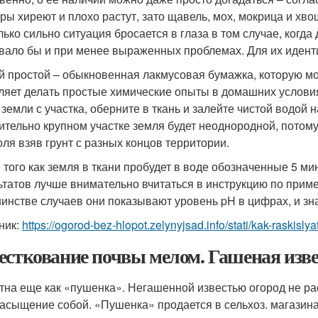
уры хиреют и плохо растут, зато щавель, мох, мокрица и хв
лько сильно ситуация бросается в глаза в том случае, когда
вало бы и при менее выраженных проблемах. Для их идент
 простой – обыкновенная лакмусовая бумажка, которую мо
ляет делать простые химические опыты в домашних услови
 земли с участка, оберните в ткань и залейте чистой водой 
ительно крупном участке земля будет неоднородной, потому
оля взяв грунт с разных концов территории.
 того как земля в ткани пробудет в воде обозначенные 5 мин
ьтатов лучше внимательно вчитаться в инструкцию по приме
инстве случаев они показывают уровень pH в цифрах, и зна
ник:
https://ogorod-bez-hlopot.zelynyjsad.info/stati/kak-raskis
есткование почвы мелом. Гашеная изве
тна еще как «пушенка». Негашенной известью огород не ра
асыщение собой. «Пушенка» продается в сельхоз. магазинах