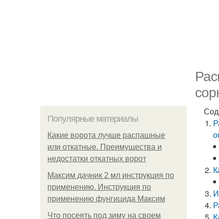
Рас
сор
Сод
Популярные материалы
Р
о
Какие ворота лучше распашные
или откатные. Преимущества и
недостатки откатных ворот
К
Максим дачник 2 мл инструкция по
применению. Инструкция по
И
применению фунгицида Максим
Р
Что посеять под зиму на своем
К