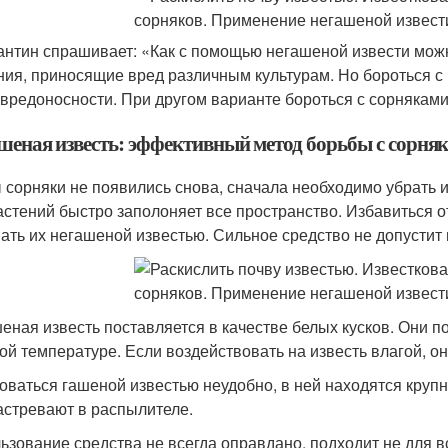
антин спрашивает: «Как с помощью негашеной извести мож
ния, приносящие вред различным культурам. Но бороться с 
 вредоносности. При другом варианте бороться с сорняками
шеная известь: эффективный метод борьбы с сорня
 сорняки не появились снова, сначала необходимо убрать их
астений быстро заполоняет все пространство. Избавиться о
ать их негашеной известью. Сильное средство не допустит
еная известь поставляется в качестве белых кусков. Они п
ой температуре. Если воздействовать на известь влагой, он
оваться гашеной известью неудобно, в ней находятся круп
астревают в распылителе.
ьзование средства не всегда оправдано, подходит не для в