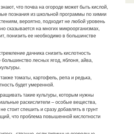
нают, что почва на огороде может быть кислой,
ьные познания из школьной программы по химии
астениям, вероятно, подходит не любой уровень
но сказывается на многих микроорганизмах,
ит, понизить ее необходимо в большинстве
 стремление дачника снизить кислотность
 большинство лесных ягод, яблоня, айва,
культуры.
также томаты, картофель, репа и редька,
отность будет умеренной.
ыращивать такие культуры, которым нужны
иальные раскислители – особые вещества,
не стоит спешить и сразу добавлять в грунт
ющий, что проблема повышенной кислотности
ситесь, странно, если типичные огородные