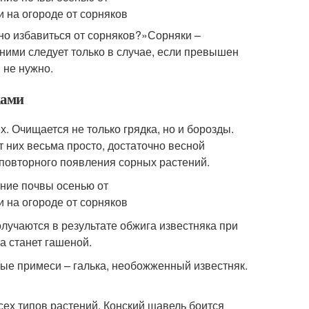
но избавиться от сорняков?»Сорняки –
ними следует только в случае, если превышен
 не нужно.
ками
. Очищается не только грядка, но и борозды.
т них весьма просто, достаточно весной
 повторного появления сорных растений.
олучаются в результате обжига известняка при
а станет гашеной.
ные примеси – галька, необожженный известняк.
сех типов растений. Конский щавель боится