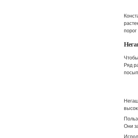
Конст
расте
порог
Нега
Чтобы
Ряд р
посып
Негаш
высок
Польз
Они з
Испол