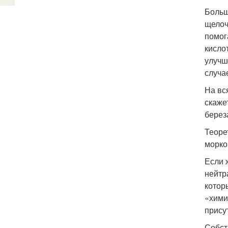
Больш
щелоч
помог
кисло
улучш
случа
На вс
скаже
берез
Теоре
морко
Если 
нейтр
котор
«хими
прису
Собст