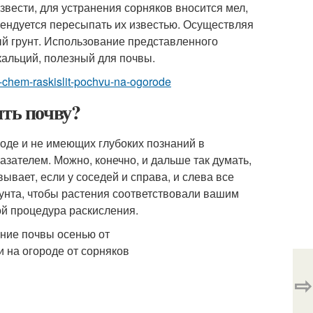
вести, для устранения сорняков вносится мел,
мендуется пересыпать их известью. Осуществляя
ый грунт. Использование представленного
кальций, полезный для почвы.
yu-chem-raskislit-pochvu-na-ogorode
ить почву?
роде и не имеющих глубоких познаний в
азателем. Можно, конечно, и дальше так думать,
вывает, если у соседей и справа, и слева все
унта, чтобы растения соответствовали вашим
ой процедура раскисления.
⇨