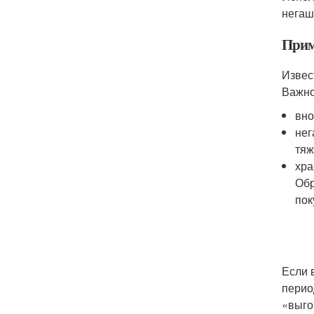
негаш
Прим
Извес
Важно
вно
нег
тяж
хра
Обр
пок
Если 
перио
«выго