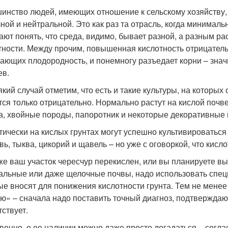
инство людей, имеющих отношение к сельскому хозяйству, з
ной и нейтральной. Это как раз та отрасль, когда минимал
ают понять, что среда, видимо, бывает разной, а разным р
тности. Между прочим, повышенная кислотность отрицатель
ающих плодородность, и понемногу разъедает корни – знач
ев.
який случай отметим, что есть и такие культуры, на которых
тся только отрицательно. Нормально растут на кислой почве
а, хвойные породы, папоротник и некоторые декоративные 
тически на кислых грунтах могут успешно культивироваться 
вь, тыква, цикорий и щавель – но уже с оговоркой, что кисл
же ваш участок чересчур перекислен, или вы планируете в
альные или даже щелочные почвы, надо использовать спец
ые вносят для понижения кислотности грунта. Тем не менее 
ю» – сначала надо поставить точный диагноз, подтвержда
тствует.
венно, о ее наличии можно даже просто догадаться – согла