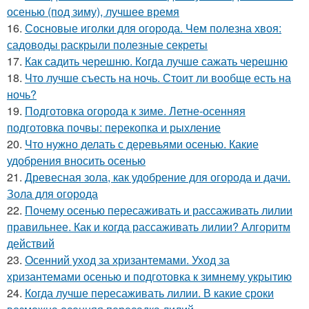
осенью (под зиму), лучшее время
16.
Сосновые иголки для огорода. Чем полезна хвоя:
садоводы раскрыли полезные секреты
17.
Как садить черешню. Когда лучше сажать черешню
18.
Что лучше съесть на ночь. Стоит ли вообще есть на
ночь?
19.
Подготовка огорода к зиме. Летне-осенняя
подготовка почвы: перекопка и рыхление
20.
Что нужно делать с деревьями осенью. Какие
удобрения вносить осенью
21.
Древесная зола, как удобрение для огорода и дачи.
Зола для огорода
22.
Почему осенью пересаживать и рассаживать лилии
правильнее. Как и когда рассаживать лилии? Алгоритм
действий
23.
Осенний уход за хризантемами. Уход за
хризантемами осенью и подготовка к зимнему укрытию
24.
Когда лучше пересаживать лилии. В какие сроки