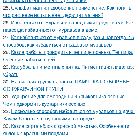
возможна осенняя пересадка лилий
25.
Сульфат магния удобрение применение. Как понять,
что растение испытывает дефицит магния?
26.
Избавиться от муравьев народными средствами. Как
навсегда избавиться от муравьев в доме
27.
Как избавиться от муравьев в саду раз и навсегда. 15
способов, как избавиться от садовых муравьев
28.
Какие работы проводить в теплице осенью. Теплица.
Осенние работы в ней
29.
Как убрать пигментные пятна. Пигментация лица: как
убрать
30.
На листьях груши наросты. ПАМЯТКА ПО БОРЬБЕ
СО РЖАВЧИНОЙ ГРУШИ
31.
Удобрение для смородины и крыжовника осенью.
Чем подкормить кустарники осенью
32.
Несколько способов избавиться от муравьев на даче.
Зачем бороться с муравьями в огороде
33.
Какие сорта яблок с красной мякотью. Особенности
яблонь с красными плодами