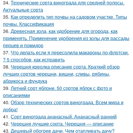
34.
Технические сорта винограда для средней полосы.
Актуальные сорта
35.
Как определить тип почвы на садовом участке. Типы
почвы. Классификация
36.
Древесная зола, как удобрение для огорода, как
применять. Применение удобрения из золы для рассады
перцев и помидор
37.
Что делать если я пересолила макароны по-флотски.
? 5 способов, как исправить
38.
Черешня креолка описание сорта. Краткий обзор
лучших сортов черешни, вишни, сливы, рябины,
абрикоса и фундука
39.
Летний сорт яблони. 50 сортов яблок с фото и
описаниями
40.
Обзор технических сортов винограда. Всем мира и
добра!
41.
Сорт винограда ананасный. Ананасный ранний
42.
Черешня лучшие сорта. Черешня — описание
43.
Дешевый обогрев дачи. Чем отапливать дачу?