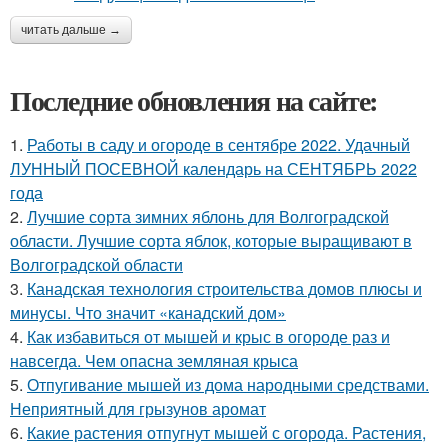
читать дальше →
Последние обновления на сайте:
1.
Работы в саду и огороде в сентябре 2022. Удачный
ЛУННЫЙ ПОСЕВНОЙ календарь на СЕНТЯБРЬ 2022
года
2.
Лучшие сорта зимних яблонь для Волгоградской
области. Лучшие сорта яблок, которые выращивают в
Волгоградской области
3.
Канадская технология строительства домов плюсы и
минусы. Что значит «канадский дом»
4.
Как избавиться от мышей и крыс в огороде раз и
навсегда. Чем опасна земляная крыса
5.
Отпугивание мышей из дома народными средствами.
Неприятный для грызунов аромат
6.
Какие растения отпугнут мышей с огорода. Растения,