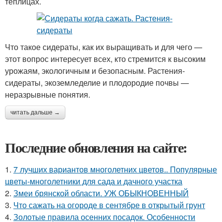
теплицах.
Что такое сидераты, как их выращивать и для чего —
этот вопрос интересует всех, кто стремится к высоким
урожаям, экологичным и безопасным. Растения-
сидераты, экоземледелие и плодородие почвы —
неразрывные понятия.
читать дальше →
Последние обновления на сайте:
1.
7 лучших вариантов многолетних цветов.. Популярные
цветы-многолетники для сада и дачного участка
2.
Змеи брянской области. УЖ ОБЫКНОВЕННЫЙ
3.
Что сажать на огороде в сентябре в открытый грунт
4.
Золотые правила осенних посадок. Особенности