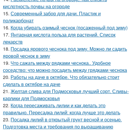
кислотность почвы на огороде
15.
Современный забор для дачи. Пластик и
поликарбонат
16.
Когда убирать озимый чеснок (посаженный под зиму)
17.
Янтарная кислота польза для растений. Список
лекарств
18.
Посадка ярового чеснока под зиму. Можно ли садить
яровой чеснок в зиму
19.
Что сажать между рядками чеснока.. Удобное
соседство: что можно посадить между грядками чеснока
20.
Работы на даче в октябре. Что обязательно стоит
сделать в октябре на даче
21.
Желтая слива для Подмосковья лучший сорт. Сливы-
карлики для Подмосковья
22.
Когда пересаживать лилии и как делать это
правильно. Пересадка лилий: когда лучше это делать
23.
Посадка лилий в открытый грунт весной и осенью.
Подготовка места и требования по выращиванию