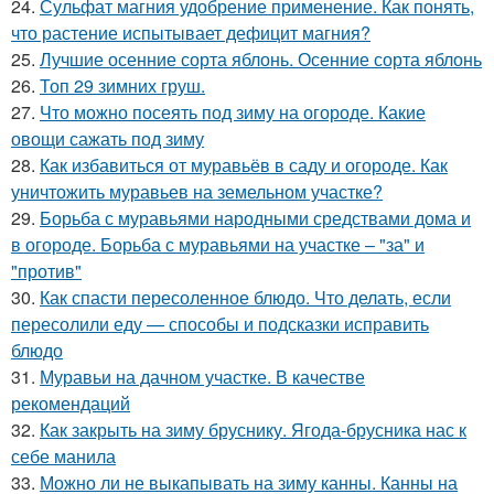
24.
Сульфат магния удобрение применение. Как понять,
что растение испытывает дефицит магния?
25.
Лучшие осенние сорта яблонь. Осенние сорта яблонь
26.
Топ 29 зимних груш.
27.
Что можно посеять под зиму на огороде. Какие
овощи сажать под зиму
28.
Как избавиться от муравьёв в саду и огороде. Как
уничтожить муравьев на земельном участке?
29.
Борьба с муравьями народными средствами дома и
в огороде. Борьба с муравьями на участке – "за" и
"против"
30.
Как спасти пересоленное блюдо. Что делать, если
пересолили еду — способы и подсказки исправить
блюдо
31.
Муравьи на дачном участке. В качестве
рекомендаций
32.
Как закрыть на зиму бруснику. Ягода-брусника нас к
себе манила
33.
Можно ли не выкапывать на зиму канны. Канны на