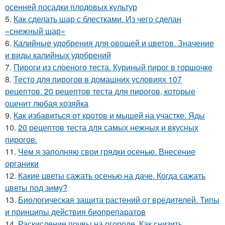
осенней посадки плодовых культур
5.
Как сделать шар с блестками. Из чего сделан
«снежный шар»
6.
Калийные удобрения для овощей и цветов. Значение
и виды калийных удобрений
7.
Пироги из слоеного теста. Куриный пирог в горшочке
8.
Тесто для пирогов в домашних условиях 107
рецептов. 20 рецептов теста для пирогов, которые
оценит любая хозяйка
9.
Как избавиться от кротов и мышей на участке. Яды
10.
20 рецептов теста для самых нежных и вкусных
пирогов.
11.
Чем я заполняю свои грядки осенью. Внесение
органики
12.
Какие цветы сажать осенью на даче. Когда сажать
цветы под зиму?
13.
Биологическая защита растений от вредителей. Типы
и принципы действия биопрепаратов
14.
Раскисление почвы на огороде. Как снизить