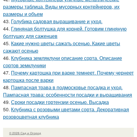
размеры таблица. Виды мусорных контейнеров, их
размеры и объем
43.
Голубика садовая выращивание и уход.
44.
Глиняная болтушка для корней. Готовим глиняную
болтушку для саженцев
45.
Какие нужно цветы сажать осенью. Какие цветы
сажают осенью
46.
Клубника земляклуни описание сорта. Описание
сортов земклуники
47.
Почему картошка при варке темнеет. Почему чернеет
картошка после варки
48.
Пампасная трава в подмосковье посадка и уход.
Пампасная трава: особенности посадки и выращивания
49.
Сроки посадки гортензии осенью. Высадка
50.
Клубника с розовыми цветами сорта. Декоративная
розовоцветная клубника
© 2026 Сад и Огород