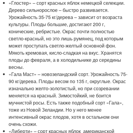
«Глостер» – сорт красных яблок немецкой селекции.
Дерево сильнорослое – быстро развивается.
Урожайность 35-75 кг/дерева – зависит от возраста
культуры. Плоды большие, достигают 200 г,
конические, ребристые. Окрас почти полностью
светло-красный, но это лишь румянец, под которым
может проступать светло-желтый основной фон.
Мякоть кремовая, кисло-сладкая на вкус. Хранятся
плоды до февраля, а в холодильнике до середины
весны.
«Гала Маст» – новозеландский сорт. Урожайность 75-
90 кг/дерева. Плоды весом по 135 г, округлые. Окрас
изначально желто-золотистый, но при созревании
меняется на красный. Зимостойкий, не боится
мучнистой росы. Есть также подобный сорт «Гала»,
тоже из Новой Зеландии. Но у него менее
интенсивный окрас плодов, хотя в остальном они
очень схожи.
«Либерти» – сорт красных яблок американской