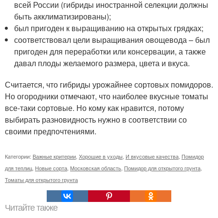
всей России (гибриды иностранной селекции должны
быть акклиматизированы);
был пригоден к выращиванию на открытых грядках;
соответствовал цели выращивания овощевода – был
пригоден для переработки или консервации, а также
давал плоды желаемого размера, цвета и вкуса.
Считается, что гибриды урожайнее сортовых помидоров.
Но огородники отмечают, что наиболее вкусные томаты
все-таки сортовые. Но кому как нравится, потому
выбирать разновидность нужно в соответствии со
своими предпочтениями.
Категории:
Важные критерии
,
Хорошие в уходы
,
И вкусовые качества
,
Помидор
для теплиц
,
Новые сорта
,
Московская область
,
Помидор для открытого грунта
,
Томаты для открытого грунта
Читайте также