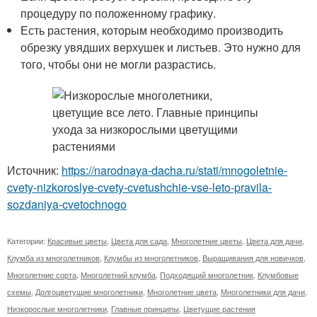
процедуру по положенному графику.
Есть растения, которым необходимо производить
обрезку увядших верхушек и листьев. Это нужно для
того, чтобы они не могли разрастись.
Источник:
https://narodnaya-dacha.ru/stati/mnogoletnie-
cvety-nizkoroslye-cvety-cvetushchie-vse-leto-pravila-
sozdaniya-cvetochnogo
Категории:
Красивые цветы
,
Цвета для сада
,
Многолетние цветы
,
Цвета для дачи
,
Клумба из многолетников
,
Клумбы из многолетников
,
Выращивания для новичков
,
Многолетние сорта
,
Многолетний клумба
,
Подходящий многолетник
,
Клумбовые
схемы
,
Долгоцветущие многолетники
,
Многолетние цвета
,
Многолетники для дачи
,
Низкорослые многолетники
,
Главные принципы
,
Цветущие растения