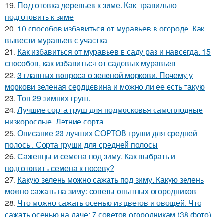
19.
Подготовка деревьев к зиме. Как правильно
подготовить к зиме
20.
10 способов избавиться от муравьев в огороде. Как
вывести муравьев с участка
21.
Как избавиться от муравьев в саду раз и навсегда. 15
способов, как избавиться от садовых муравьев
22.
3 главных вопроса о зеленой моркови. Почему у
моркови зеленая сердцевина и можно ли ее есть такую
23.
Топ 29 зимних груш.
24.
Лучшие сорта груш для подмосковья самоплодные
низкорослые. Летние сорта
25.
Описание 23 лучших СОРТОВ груши для средней
полосы. Сорта груши для средней полосы
26.
Саженцы и семена под зиму. Как выбрать и
подготовить семена к посеву?
27.
Какую зелень можно сажать под зиму. Какую зелень
можно сажать на зиму: советы опытных огородников
28.
Что можно сажать осенью из цветов и овощей. Что
сажать осенью на даче: 7 советов огородникам (38 фото)