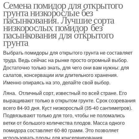
Семена помидор для открытого
Партнер для открытого
Помидор для теплиц
грунта низкорослые без
грунта
пасынкования. Лучшие сорта
низкорослых помидор без
пасынкования для открытого
грунта
Выбрать помидоры для открытого грунта не составляет
труда. Ведь сейчас на рынке просто огромный выбор.
Достаточно только знать, для чего они вам нужны: для
салатов, консервации или длительного хранения.
Именно опираясь на это, делайте свой выбор.
Ляна. Отличный сорт, известный по всей стране. Его
выращивают только в открытом грунте. Срок созревания
всего 84-93 дня. Куст низкорослый (35-40 сантиметров).
Подвязывают только для того, чтобы не поломались
ветки от большого количества плодов. Масса одного
помидора составляет 60-80 грамм. Это позволяет
использовать плоды для консервирования.