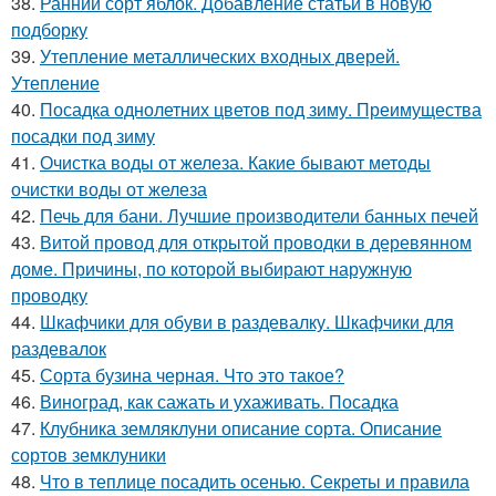
38.
Ранний сорт яблок. Добавление статьи в новую
подборку
39.
Утепление металлических входных дверей.
Утепление
40.
Посадка однолетних цветов под зиму. Преимущества
посадки под зиму
41.
Очистка воды от железа. Какие бывают методы
очистки воды от железа
42.
Печь для бани. Лучшие производители банных печей
43.
Витой провод для открытой проводки в деревянном
доме. Причины, по которой выбирают наружную
проводку
44.
Шкафчики для обуви в раздевалку. Шкафчики для
раздевалок
45.
Сорта бузина черная. Что это такое?
46.
Виноград, как сажать и ухаживать. Посадка
47.
Клубника земляклуни описание сорта. Описание
сортов земклуники
48.
Что в теплице посадить осенью. Секреты и правила