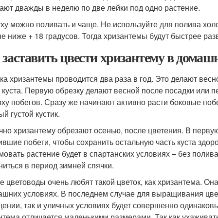
ают дважды в неделю по две лейки под одно растение.
уху можно поливать и чаще. Не используйте для полива хо
не ниже + 18 градусов. Тогда хризантемы будут быстрее раз
 заставить цвести хризантему в домаш
ка хризантемы проводится два раза в год. Это делают вес
 куста. Первую обрезку делают весной после посадки или пе
рху побегов. Сразу же начинают активно расти боковые поб
й густой кустик.
чно хризантему обрезают осенью, после цветения. В первую
ившие побеги, чтобы сохранить остальную часть куста здор
имовать растение будет в спартанских условиях – без полива,
ниться в период зимней спячки.
е цветоводы очень любят такой цветок, как хризантема. Она
ашних условиях. В последнем случае для выращивания цветк
ении, так и уличных условиях будет совершенно одинаковы
нтема отличается маленькими размерами. Так как ухаживать