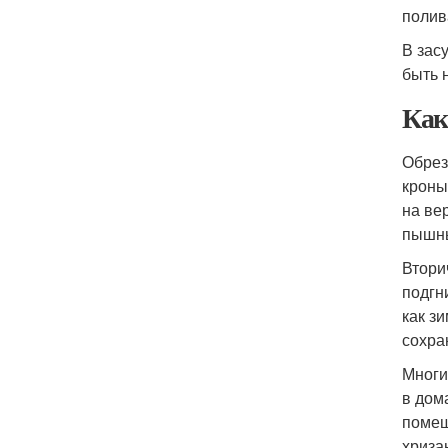
полив
В зас
быть 
Как
Обрез
кроны
на ве
пышны
Втори
подгн
как з
сохра
Многи
в дом
помещ
хриза