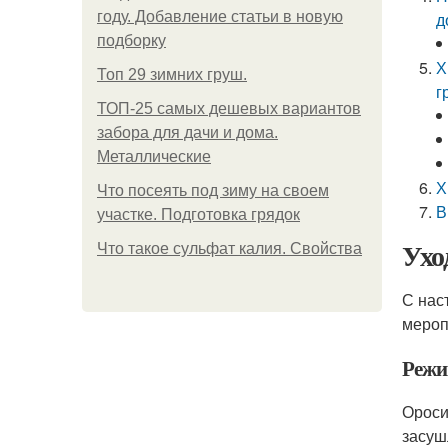
году. Добавление статьи в новую
д
подборку
Х
Топ 29 зимних груш.
г
ТОП-25 самых дешевых вариантов
забора для дачи и дома.
Металлические
Х
Что посеять под зиму на своем
В
участке. Подготовка грядок
Ухо
Что такое сульфат калия. Свойства
С нас
мероп
Режи
Ороси
засуш