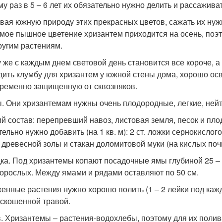
му раз в 5 – 6 лет их обязательно нужно делить и рассаживат
вая южную природу этих прекрасных цветов, сажать их нужн
амое пышное цветение хризантем приходится на осень, поэ
ругим растениям.
у же с каждым днем световой день становится все короче, 
дить клумбу для хризантем у южной стены дома, хорошо о
ременно защищенную от сквозняков.
. Они хризантемам нужны очень плодородные, легкие, ней
й состав: перепревший навоз, листовая земля, песок и пло
тельно нужно добавить (на 1 кв. м): 2 ст. ложки сернокислог
 древесной золы и стакан доломитовой муки (на кислых поч
ка. Под хризантемы копают посадочные ямы глубиной 25 – 3
орослых. Между ямами и рядами оставляют по 50 см.
енные растения нужно хорошо полить (1 – 2 лейки под каж
скошенной травой.
. Хризантемы – растения-водохлебы, поэтому для их полива