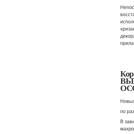
Непос
восст
испол
хриза
декор
прила
Кор
ВЫ
ОС
Новых
по ра
В зав
махро