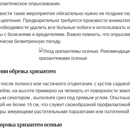
лактическое опрыскивание.
вести такие мероприятия обязательно нужно не позднее п
 цветения. Предварительно требуется произвести внимател
еобходимости удалить все больные побеги и использовать 
ы с болезнями и вредителями. Важно помнить, что опрыски
ически безветренную погоду.
няя обрезка хризантем
 после полного или частичного отцветания, с кустов садов
тебли, на высоте примерно на четверть от поверхности зем
ым секатором , выполняя срез под прямым углом. Опытные
ой не более 15 см, что служит своеобразной профилактико
уры зимующими растительными паразитами или патогенной
ормка хризантем осенью