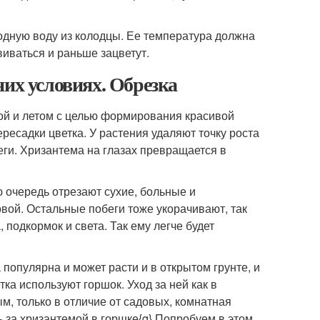
лодную воду из колодцы. Ее температура должна
виваться и раньше зацветут.
них условиях. Обрезка
ной и летом с целью формирования красивой
ресадки цветка. У растения удаляют точку роста
еги. Хризантема на глазах превращается в
 очередь отрезают сухие, больные и
овой. Остальные побеги тоже укорачивают, так
 подкормок и света. Так ему легче будет
 популярна и может расти и в открытом грунте, и
а используют горшок. Уход за ней как в
м, только в отличие от садовых, комнатная
 за хризантемой в горшке{q} Попробуем в этом