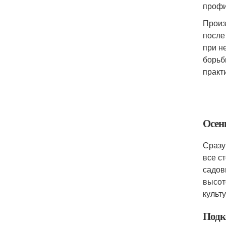
профи
Произ
после
при н
борьб
практ
Осен
Сразу
все с
садов
высот
культ
Подк