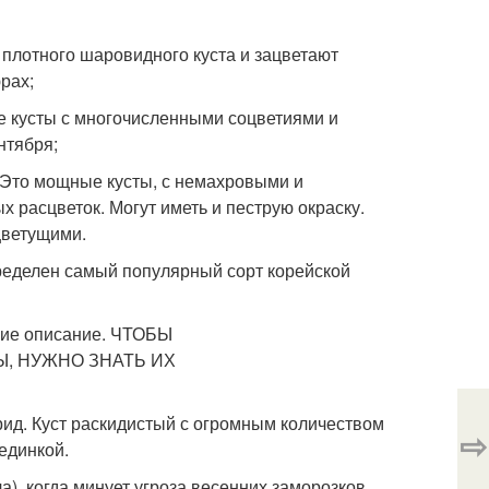
 плотного шаровидного куста и зацветают
рах;
е кусты с многочисленными соцветиями и
нтября;
 Это мощные кусты, с немахровыми и
 расцветок. Могут иметь и пеструю окраску.
цветущими.
пределен самый популярный сорт корейской
рид. Куст раскидистый с огромным количеством
⇨
единкой.
), когда минует угроза весенних заморозков.