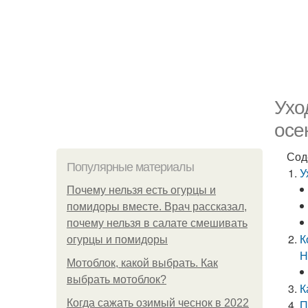
Ухо
осе
Сод
Популярные материалы
У
Почему нельзя есть огурцы и
помидоры вместе. Врач рассказал,
почему нельзя в салате смешивать
К
огурцы и помидоры
Н
Мотоблок, какой выбрать. Как
выбрать мотоблок?
К
Когда сажать озимый чеснок в 2022
П