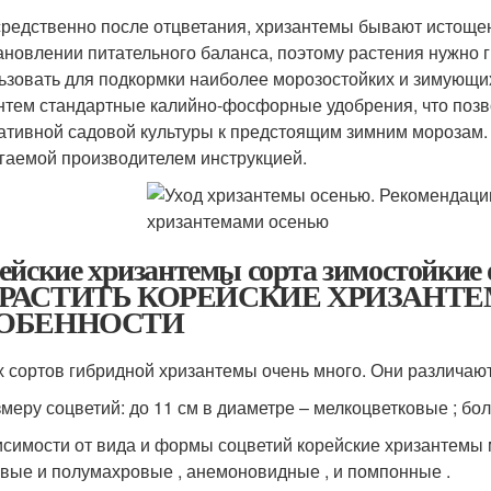
редственно после отцветания, хризантемы бывают истощен
ановлении питательного баланса, поэтому растения нужно г
ьзовать для подкормки наиболее морозостойких и зимующих
нтем стандартные калийно-фосфорные удобрения, что поз
ативной садовой культуры к предстоящим зимним морозам. 
гаемой производителем инструкцией.
ейские хризантемы сорта зимостойки
РАСТИТЬ КОРЕЙСКИЕ ХРИЗАНТЕ
ОБЕННОСТИ
 сортов гибридной хризантемы очень много. Они различаю
змеру соцветий: до 11 см в диаметре – мелкоцветковые ; бо
исимости от вида и формы соцветий корейские хризантемы 
вые и полумахровые , анемоновидные , и помпонные .