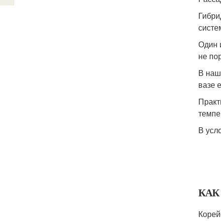
Гибри
систе
Один 
не по
В наш
вазе 
Практ
темпе
В усл
КАК
Корей