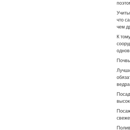
поэто
Учиты
что с
чем д
К том
соору
однов
Почвы
Лучши
обяза
ведра
Посад
высок
Посаж
свеже
Полив