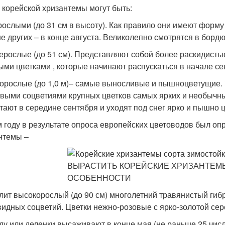
 корейской хризантемы могут быть:
рослыми (до 31 см в высоту). Как правило они имеют форму
е других – в конце августа. Великолепно смотрятся в бордю
ерослые (до 51 см). Представляют собой более раскидисты
ыми цветками , которые начинают распускаться в начале се
орослые (до 1,0 м)– самые выносливые и пышноцветущие.
выми соцветиями крупных цветков самых ярких и необычных
тают в середине сентября и уходят под снег ярко и пышно 
м году в результате опроса европейских цветоводов был о
нтемы –
лит высокорослый (до 90 см) многолетний травянистый гиб
идных соцветий. Цветки нежно-розовые с ярко-золотой сер
ду или деленки высаживают в конце мая (не раньше 25 числа