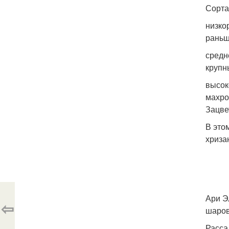
Сорта
низко
раньш
средн
крупн
высок
махро
Зацве
В это
хриза
Ари Э
⇦
шаров
Расса