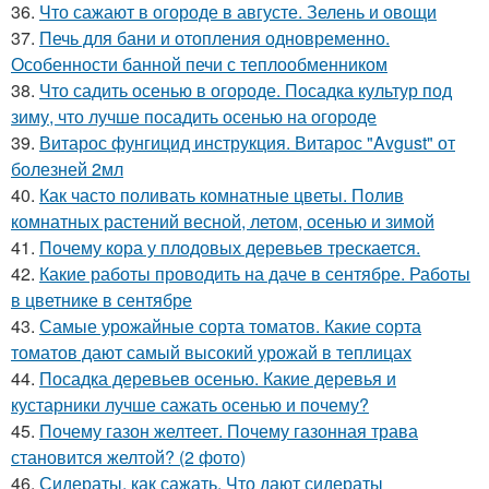
36.
Что сажают в огороде в августе. Зелень и овощи
37.
Печь для бани и отопления одновременно.
Особенности банной печи с теплообменником
38.
Что садить осенью в огороде. Посадка культур под
зиму, что лучше посадить осенью на огороде
39.
Витарос фунгицид инструкция. Витарос "Avgust" от
болезней 2мл
40.
Как часто поливать комнатные цветы. Полив
комнатных растений весной, летом, осенью и зимой
41.
Почему кора у плодовых деревьев трескается.
42.
Какие работы проводить на даче в сентябре. Работы
в цветнике в сентябре
43.
Самые урожайные сорта томатов. Какие сорта
томатов дают самый высокий урожай в теплицах
44.
Посадка деревьев осенью. Какие деревья и
кустарники лучше сажать осенью и почему?
45.
Почему газон желтеет. Почему газонная трава
становится желтой? (2 фото)
46.
Сидераты, как сажать. Что дают сидераты