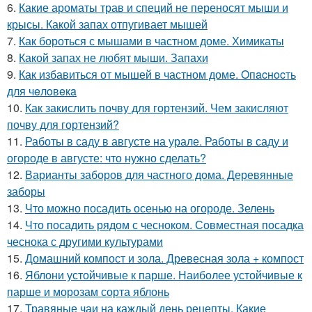
6.
Какие ароматы трав и специй не переносят мыши и
крысы. Какой запах отпугивает мышей
7.
Как бороться с мышами в частном доме. Химикаты
8.
Какой запах не любят мыши. Запахи
9.
Как избавиться от мышей в частном доме. Oпacнocть
для чeлoвeкa
10.
Как закислить почву для гортензий. Чем закисляют
почву для гортензий?
11.
Работы в саду в августе на урале. Работы в саду и
огороде в августе: что нужно сделать?
12.
Варианты заборов для частного дома. Деревянные
заборы
13.
Что можно посадить осенью на огороде. Зелень
14.
Что посадить рядом с чесноком. Совместная посадка
чеснока с другими культурами
15.
Домашний компост и зола. Древесная зола + компост
16.
Яблони устойчивые к парше. Наиболее устойчивые к
парше и морозам сорта яблонь
17.
Травяные чаи на каждый день рецепты. Какие