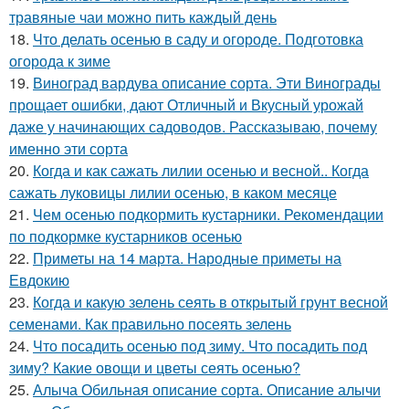
травяные чаи можно пить каждый день
18.
Что делать осенью в саду и огороде. Подготовка
огорода к зиме
19.
Виноград вардува описание сорта. Эти Винограды
прощает ошибки, дают Отличный и Вкусный урожай
даже у начинающих садоводов. Рассказываю, почему
именно эти сорта
20.
Когда и как сажать лилии осенью и весной.. Когда
сажать луковицы лилии осенью, в каком месяце
21.
Чем осенью подкормить кустарники. Рекомендации
по подкормке кустарников осенью
22.
Приметы на 14 марта. Народные приметы на
Евдокию
23.
Когда и какую зелень сеять в открытый грунт весной
семенами. Как правильно посеять зелень
24.
Что посадить осенью под зиму. Что посадить под
зиму? Какие овощи и цветы сеять осенью?
25.
Алыча Обильная описание сорта. Описание алычи