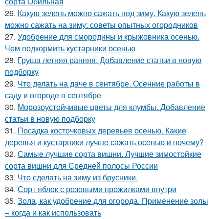
сорта Обильная
26.
Какую зелень можно сажать под зиму. Какую зелень
можно сажать на зиму: советы опытных огородников
27.
Удобрение для смородины и крыжовника осенью.
Чем подкормить кустарники осенью
28.
Груша летняя ранняя. Добавление статьи в новую
подборку
29.
Что делать на даче в сентябре. Осенние работы в
саду и огороде в сентябре
30.
Морозоустойчивые цветы для клумбы. Добавление
статьи в новую подборку
31.
Посадка косточковых деревьев осенью. Какие
деревья и кустарники лучше сажать осенью и почему?
32.
Самые лучшие сорта вишни. Лучшие зимостойкие
сорта вишни для Средней полосы России
33.
Что сделать на зиму из брусники.
34.
Сорт яблок с розовыми прожилками внутри
35.
Зола, как удобрение для огорода. Применение золы
– когда и как использовать