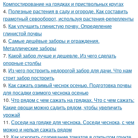
Компостирование на грядках и приствольных кругах
4.
Полезные растения в саду и огороде. Как составить
грамотный севооборот, используя растения-репелленты
5.
Как улучшить глинистую почву. Определение
глинистой почвы
6.
Самые дешёвые заборы и ограждения.
Металлические заборы
7.
Какой забор лучше и дешевле. Из чего сделать
опорные столбы
8.
Из чего построить недорогой забор для дачи. Что нам
стоит забор построить
9.
Как сажать озимый чеснок осенью. Подготовка почвы
для посадки озимого чеснока осенью
10.
Что рядом с чем сажать на грядках. Что с чем сажать:
Какие овощи можно садить рядом, чтобы увеличить
урожай
11.
Соседи на грядке для чеснока. Соседи чеснока, с чем
можно и нельзя сажать рядом
12.
Как ускорить созревание томатов в открытом грунте