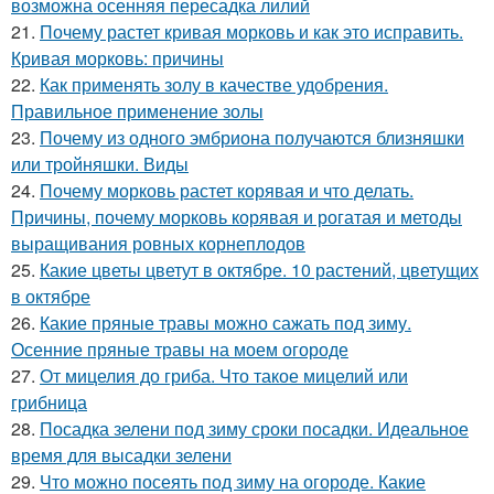
возможна осенняя пересадка лилий
21.
Почему растет кривая морковь и как это исправить.
Кривая морковь: причины
22.
Как применять золу в качестве удобрения.
Правильное применение золы
23.
Почему из одного эмбриона получаются близняшки
или тройняшки. Виды
24.
Почему морковь растет корявая и что делать.
Причины, почему морковь корявая и рогатая и методы
выращивания ровных корнеплодов
25.
Какие цветы цветут в октябре. 10 растений, цветущих
в октябре
26.
Какие пряные травы можно сажать под зиму.
Осенние пряные травы на моем огороде
27.
От мицелия до гриба. Что такое мицелий или
грибница
28.
Посадка зелени под зиму сроки посадки. Идеальное
время для высадки зелени
29.
Что можно посеять под зиму на огороде. Какие