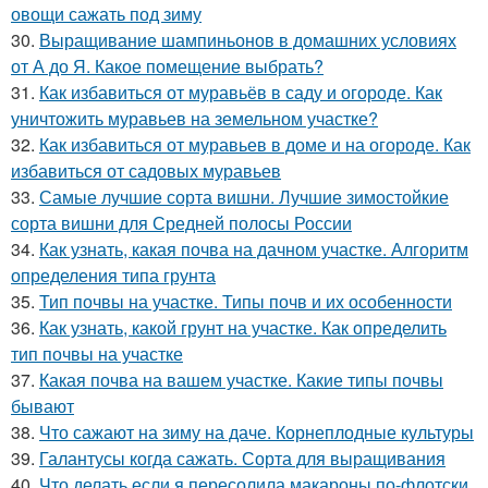
овощи сажать под зиму
30.
Выращивание шампиньонов в домашних условиях
от А до Я. Какое помещение выбрать?
31.
Как избавиться от муравьёв в саду и огороде. Как
уничтожить муравьев на земельном участке?
32.
Как избавиться от муравьев в доме и на огороде. Как
избавиться от садовых муравьев
33.
Самые лучшие сорта вишни. Лучшие зимостойкие
сорта вишни для Средней полосы России
34.
Как узнать, какая почва на дачном участке. Алгоритм
определения типа грунта
35.
Тип почвы на участке. Типы почв и их особенности
36.
Как узнать, какой грунт на участке. Как определить
тип почвы на участке
37.
Какая почва на вашем участке. Какие типы почвы
бывают
38.
Что сажают на зиму на даче. Корнеплодные культуры
39.
Галантусы когда сажать. Сорта для выращивания
40.
Что делать если я пересолила макароны по-флотски.