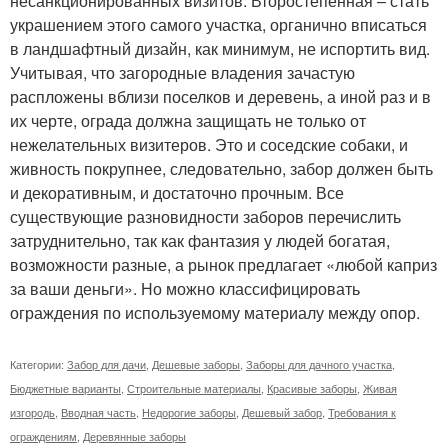
несанкционированных визитов. Второстепенная – стать
украшением этого самого участка, органично вписаться
в ландшафтный дизайн, как минимум, не испортить вид.
Учитывая, что загородные владения зачастую
распложены вблизи поселков и деревень, а иной раз и в
их черте, ограда должна защищать не только от
нежелательных визитеров. Это и соседские собаки, и
живность покрупнее, следовательно, забор должен быть
и декоративным, и достаточно прочным. Все
существующие разновидности заборов перечислить
затруднительно, так как фантазия у людей богатая,
возможности разные, а рынок предлагает «любой каприз
за ваши деньги». Но можно классифицировать
ограждения по используемому материалу между опор.
Категории:
Забор для дачи
,
Дешевые заборы
,
Заборы для дачного участка
,
Бюджетные варианты
,
Строительные материалы
,
Красивые заборы
,
Живая
изгородь
,
Вводная часть
,
Недорогие заборы
,
Дешевый забор
,
Требования к
ограждениям
,
Деревянные заборы