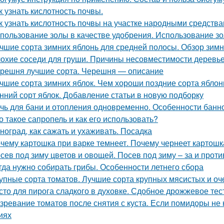
к узнать кислотность почвы.
к узнать кислотность почвы на участке народными средства
пользование золы в качестве удобрения. Использование зо
чшие сорта зимних яблонь для средней полосы. Обзор зимн
охие соседи для груши. Причины несовместимости деревь
решня лучшие сорта. Черешня — описание
чшие сорта зимних яблок. Чем хороши поздние сорта яблон
нний сорт яблок. Добавление статьи в новую подборку
чь для бани и отопления одновременно. Особенности банн
о такое сапропель и как его использовать?
ноград, как сажать и ухаживать. Посадка
чему картошка при варке темнеет. Почему чернеет картошк
сев под зиму цветов и овощей. Посев под зиму – за и проти
гда нужно собирать грибы. Особенности летнего сбора
упные сорта томатов. Лучшие сорта крупных мясистых и оч
сто для пирога сладкого в духовке. Сдобное дрожжевое тес
зревание томатов после снятия с куста. Если помидоры не
иях