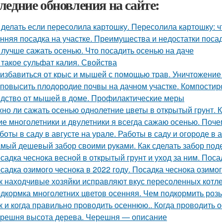
ледние обновления на сайте:
 делать если пересолила картошку. Пересолила картошку: чт
нняя посадка на участке. Преимущества и недостатки поса
 лучше сажать осенью. Что посадить осенью на даче
 такое сульфат калия. Свойства
 избавиться от крыс и мышей с помощью трав. Уничтожение
 повысить плодородие почвы на дачном участке. Компостир
дство от мышей в доме. Профилактические меры
но ли сажать осенью однолетние цветы в открытый грунт. 
ие многолетники и двулетники я всегда сажаю осенью. Поч
боты в саду в августе на урале. Работы в саду и огороде в 
мый дешевый забор своими руками. Как сделать забор по
садка чеснока весной в открытый грунт и уход за ним. Поса
садка озимого чеснока в 2022 году. Посадка чеснока озимо
к находчивые хозяйки исправляют вкус пересоленных котле
дкормка многолетних цветов осенняя. Чем подкормить роз
к и когда правильно проводить осеннюю.. Когда проводить 
решня высота дерева. Черешня — описание