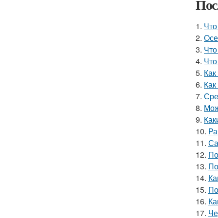
Пос
1.
Что
2.
Осе
3.
Что
4.
Что
5.
Как
6.
Как
7.
Сре
8.
Мож
9.
Как
10.
Ра
11.
Са
12.
По
13.
По
14.
Ка
15.
По
16.
Ка
17.
Че