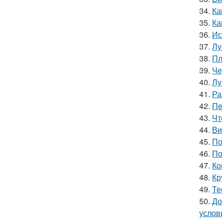
34.
Ка
35.
Ка
36.
Ис
37.
Лу
38.
Пл
39.
Че
40.
Лу
41.
Ра
42.
Пе
43.
Чт
44.
Ви
45.
По
46.
По
47.
Ко
48.
Кр
49.
Те
50.
До
услов