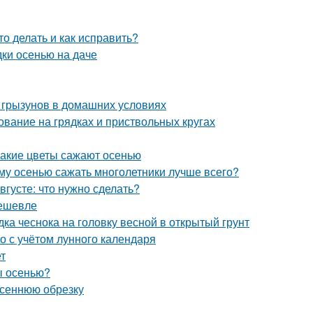
о делать и как исправить?
дки осенью на даче
 грызунов в домашних условиях
ование на грядках и приствольных кругах
Какие цветы сажают осенью
ему осенью сажать многолетники лучше всего?
августе: что нужно сделать?
дешевле
дка чеснока на головку весной в открытый грунт
го с учётом лунного календаря
т
ы осенью?
осеннюю обрезку