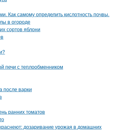
ми. Как самому определить кислотность почвы.
лы в огороде
их сортов яблони
ев
и?
ой печи с теплообменником
а после варки
в
ень ранних томатов
то
 краснеют: дозаривание урожая в домашних