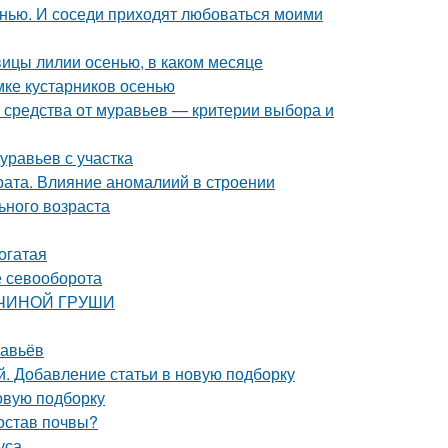
енью. И соседи приходят любоваться моими
овицы лилии осенью, в каком месяце
мке кустарников осенью
 средства от муравьев — критерии выбора и
уравьев с участка
ата. Влияние аномалиий в строении
ьного возраста
огатая
е севооборота
АВЧИНОЙ ГРУШИ
равьёв
. Добавление статьи в новую подборку
овую подборку
состав почвы?
уса