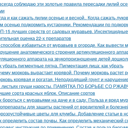
всегда соблюдаю эти золотые правила пересадки лилий ос
ми
гда и как сажать лилии осенью и весной.. Когда сажать лук
м осенью подкормить кустарники. Рекомендации по подкор
П-15 лучших средств от садовых муравьев. Инсектицидные
ительная оценка 22-х препаратов
 способов избавиться от муравьев в огороде. Как вывести м
рушение анатомического строения артикуляционного аппар
уляционного аппарата на звукопроизношение детей дошкол
к убрать пигментные пятна. Пигментация лица: как убрать
чему морковь вырастает корявой. Почему морковь растет р
рковь корявая и рогатая. Неподходящий грунт и нарушени
 листьях груши наросты. ПАМЯТКА ПО БОРЬБЕ СО РЖ
чшие сорта красных яблок. Описание сортов
к бороться с муравьями на даче и в саду. Польза и вред му
опрепараты для защиты растений от вредителей и болезней
розоустойчивые цветы для клумбы. Добавление статьи в н
к определить состав почвы. Как определить механический 
огумус инструкция по применению. Состав и польза биогум