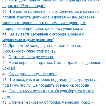
пирожков "Эмпанандас"
40.
Что растет на кислой почве. Количество и качество
плодов, красота цветников и долгая жизнь деревьев
зависят от правильного понимания садоводом-
огородником принципа, где и что лучше сажать.
41.
Как вывести муравьев с огорода. Борьба с
муравьями в доме (квартире)
42.
Дренажный колодец на глинистой почве.
Особенности глинистой почвы
43.
Гортензия четыре сезона.
44.
Мини деревья в горшках. Самые красивые деревья
бонсай
45.
Какие розы цветут все лето
46.
Что посадить в огороде под зиму. Посадка культур
под зиму, что лучше посадить осенью на огороде
47.
Осенью мухи лезут в дом. Откуда берутся мухи в
доме
48.
Отличие чернозема от торфа. Чернозем, торф и