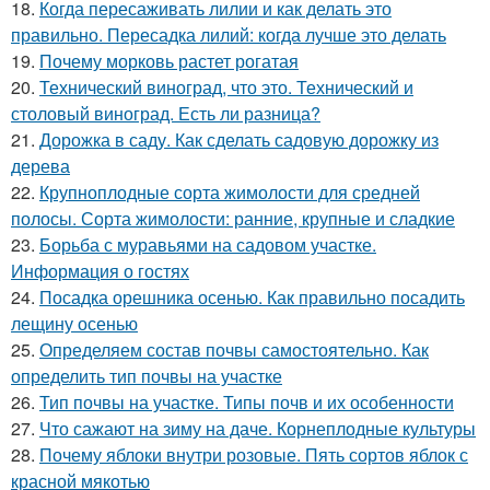
18.
Когда пересаживать лилии и как делать это
правильно. Пересадка лилий: когда лучше это делать
19.
Почему морковь растет рогатая
20.
Технический виноград, что это. Технический и
столовый виноград. Есть ли разница?
21.
Дорожка в саду. Как сделать садовую дорожку из
дерева
22.
Крупноплодные сорта жимолости для средней
полосы. Сорта жимолости: ранние, крупные и сладкие
23.
Борьба с муравьями на садовом участке.
Информация о гостях
24.
Посадка орешника осенью. Как правильно посадить
лещину осенью
25.
Определяем состав почвы самостоятельно. Как
определить тип почвы на участке
26.
Тип почвы на участке. Типы почв и их особенности
27.
Что сажают на зиму на даче. Корнеплодные культуры
28.
Почему яблоки внутри розовые. Пять сортов яблок с
красной мякотью