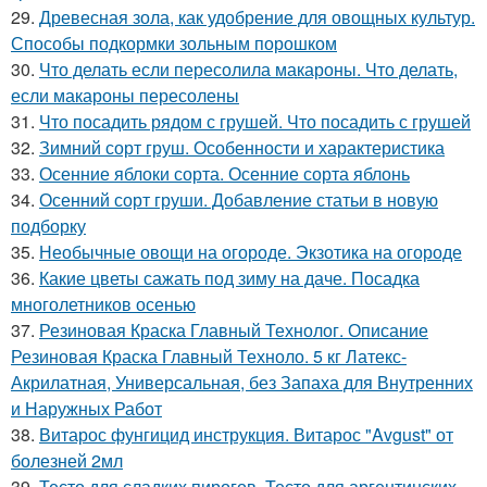
29.
Древесная зола, как удобрение для овощных культур.
Способы подкормки зольным порошком
30.
Что делать если пересолила макароны. Что делать,
если макароны пересолены
31.
Что посадить рядом с грушей. Что посадить с грушей
32.
Зимний сорт груш. Особенности и характеристика
33.
Осенние яблоки сорта. Осенние сорта яблонь
34.
Осенний сорт груши. Добавление статьи в новую
подборку
35.
Необычные овощи на огороде. Экзотика на огороде
36.
Какие цветы сажать под зиму на даче. Посадка
многолетников осенью
37.
Резиновая Краска Главный Технолог. Описание
Резиновая Краска Главный Техноло. 5 кг Латекс-
Акрилатная, Универсальная, без Запаха для Внутренних
и Наружных Работ
38.
Витарос фунгицид инструкция. Витарос "Avgust" от
болезней 2мл
39.
Тесто для сладких пирогов. Тесто для аргентинских