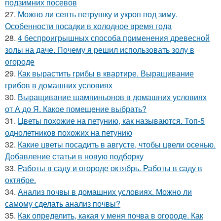
подзимних посевов
27.
Можно ли сеять петрушку и укроп под зиму.
Особенности посадки в холодное время года
28.
4 беспроигрышных способа применения древесной
золы на даче. Почему я решил использовать золу в
огороде
29.
Как вырастить грибы в квартире. Выращивание
грибов в домашних условиях
30.
Выращивание шампиньонов в домашних условиях
от А до Я. Какое помещение выбрать?
31.
Цветы похожие на петунию, как называются. Топ-5
однолетников похожих на петунию
32.
Какие цветы посадить в августе, чтобы цвели осенью.
Добавление статьи в новую подборку
33.
Работы в саду и огороде октябрь. Работы в саду в
октябре.
34.
Анализ почвы в домашних условиях. Можно ли
самому сделать анализ почвы?
35.
Как определить, какая у меня почва в огороде. Как