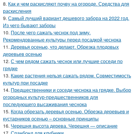
8.
Как и чем раскисляют почву на огороде. Средства для
раскисления
9.
Самый лучший вариант дешевого забора на 2022 год.
Из чего бывают заборы
10.
После чего сажать чеснок под зиму.
Рекомендованные культуры перед посадкой чеснока
11.
Деревья осенью, что делают. Обрезка плодовых
деревьев осенью
12.
С чем рядом сажать чеснок или лучшие соседи по
грядке
13.
Какие растения нельзя сажать рядом. Совместимость
культур при посадке
14.
Предшественники и соседи чеснока на грядке. Выбор
огородных культур-предшественников для
последующего высаживания чеснока
15.
Когда обрезать деревья осенью. Обрезка деревьев и
кустарников осенью – основные принципы
16.
Черешня высота дерева. Черешня — описание
17.
Спанбонд для клубники.