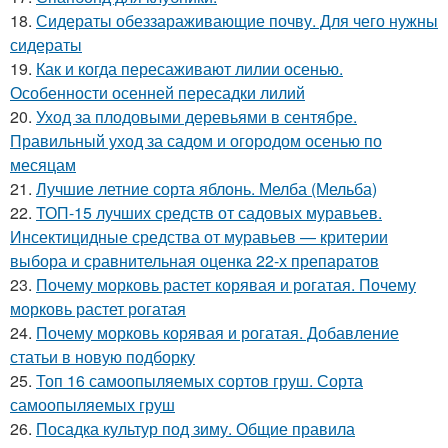
18.
Сидераты обеззараживающие почву. Для чего нужны
сидераты
19.
Как и когда пересаживают лилии осенью.
Особенности осенней пересадки лилий
20.
Уход за плодовыми деревьями в сентябре.
Правильный уход за садом и огородом осенью по
месяцам
21.
Лучшие летние сорта яблонь. Мелба (Мельба)
22.
ТОП-15 лучших средств от садовых муравьев.
Инсектицидные средства от муравьев — критерии
выбора и сравнительная оценка 22-х препаратов
23.
Почему морковь растет корявая и рогатая. Почему
морковь растет рогатая
24.
Почему морковь корявая и рогатая. Добавление
статьи в новую подборку
25.
Топ 16 самоопыляемых сортов груш. Сорта
самоопыляемых груш
26.
Посадка культур под зиму. Общие правила