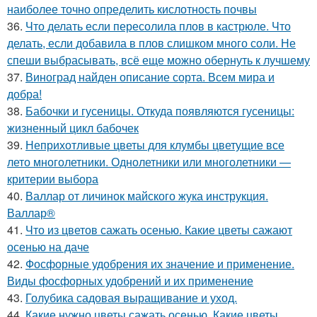
наиболее точно определить кислотность почвы
36.
Что делать если пересолила плов в кастрюле. Что
делать, если добавила в плов слишком много соли. Не
спеши выбрасывать, всё еще можно обернуть к лучшему
37.
Виноград найден описание сорта. Всем мира и
добра!
38.
Бабочки и гусеницы. Откуда появляются гусеницы:
жизненный цикл бабочек
39.
Неприхотливые цветы для клумбы цветущие все
лето многолетники. Однолетники или многолетники —
критерии выбора
40.
Валлар от личинок майского жука инструкция.
Валлар®
41.
Что из цветов сажать осенью. Какие цветы сажают
осенью на даче
42.
Фосфорные удобрения их значение и применение.
Виды фосфорных удобрений и их применение
43.
Голубика садовая выращивание и уход.
44.
Какие нужно цветы сажать осенью. Какие цветы