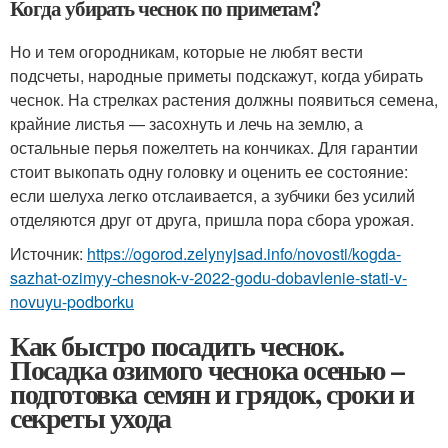
Когда убирать чеснок по приметам?
Но и тем огородникам, которые не любят вести
подсчеты, народные приметы подскажут, когда убирать
чеснок. На стрелках растения должны появиться семена,
крайние листья — засохнуть и лечь на землю, а
остальные перья пожелтеть на кончиках. Для гарантии
стоит выкопать одну головку и оценить ее состояние:
если шелуха легко отслаивается, а зубчики без усилий
отделяются друг от друга, пришла пора сбора урожая.
Источник:
https://ogorod.zelynyjsad.info/novosti/kogda-
sazhat-ozimyy-chesnok-v-2022-godu-dobavlenie-stati-v-
novuyu-podborku
Как быстро посадить чеснок.
Посадка озимого чеснока осенью –
подготовка семян и грядок, сроки и
секреты ухода