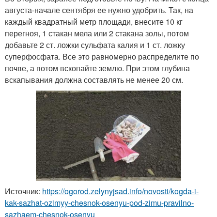
августа-начале сентября ее нужно удобрить. Так, на
каждый квадратный метр площади, внесите 10 кг
перегноя, 1 стакан мела или 2 стакана золы, потом
добавьте 2 ст. ложки сульфата калия и 1 ст. ложку
суперфосфата. Все это равномерно распределите по
почве, а потом вскопайте землю. При этом глубина
вскапывания должна составлять не менее 20 см.
Источник:
https://ogorod.zelynyjsad.info/novosti/kogda-i-
kak-sazhat-ozimyy-chesnok-osenyu-pod-zimu-pravilno-
sazhaem-chesnok-osenyu