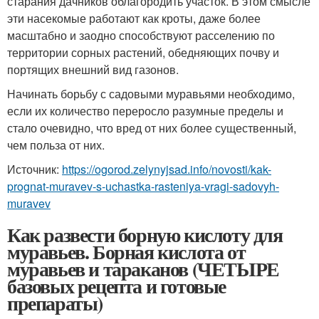
старания дачников облагородить участок. В этом смысле
эти насекомые работают как кроты, даже более
масштабно и заодно способствуют расселению по
территории сорных растений, обедняющих почву и
портящих внешний вид газонов.
Начинать борьбу с садовыми муравьями необходимо,
если их количество переросло разумные пределы и
стало очевидно, что вред от них более существенный,
чем польза от них.
Источник:
https://ogorod.zelynyjsad.info/novosti/kak-
prognat-muravev-s-uchastka-rasteniya-vragi-sadovyh-
muravev
Как развести борную кислоту для
муравьев. Борная кислота от
муравьев и тараканов (ЧЕТЫРЕ
базовых рецепта и готовые
препараты)