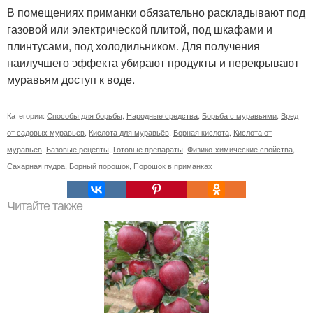
В помещениях приманки обязательно раскладывают под
газовой или электрической плитой, под шкафами и
плинтусами, под холодильником. Для получения
наилучшего эффекта убирают продукты и перекрывают
муравьям доступ к воде.
Категории:
Способы для борьбы
,
Народные средства
,
Борьба с муравьями
,
Вред
от садовых муравьев
,
Кислота для муравьёв
,
Борная кислота
,
Кислота от
муравьев
,
Базовые рецепты
,
Готовые препараты
,
Физико-химические свойства
,
Сахарная пудра
,
Борный порошок
,
Порошок в приманках
Читайте также