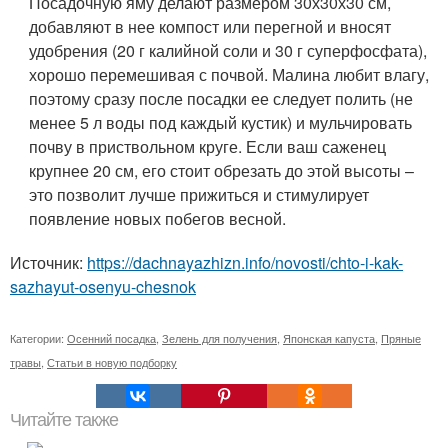
Посадочную яму делают размером 30х30х30 см,
добавляют в нее компост или перегной и вносят
удобрения (20 г калийной соли и 30 г суперфосфата),
хорошо перемешивая с почвой. Малина любит влагу,
поэтому сразу после посадки ее следует полить (не
менее 5 л воды под каждый кустик) и мульчировать
почву в приствольном круге. Если ваш саженец
крупнее 20 см, его стоит обрезать до этой высоты –
это позволит лучше прижиться и стимулирует
появление новых побегов весной.
Источник:
https://dachnayazhizn.info/novosti/chto-i-kak-
sazhayut-osenyu-chesnok
Категории:
Осенний посадка
,
Зелень для получения
,
Японская капуста
,
Пряные
травы
,
Статьи в новую подборку
Читайте также