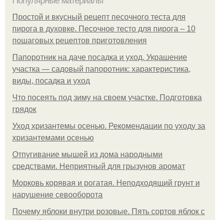
Популярные материалы
Простой и вкусный рецепт песочного теста для
пирога в духовке. Песочное тесто для пирога – 10
пошаговых рецептов приготовления
Папоротник на даче посадка и уход. Украшение
участка — садовый папоротник: характеристика,
виды, посадка и уход
Что посеять под зиму на своем участке. Подготовка
грядок
Уход хризантемы осенью. Рекомендации по уходу за
хризантемами осенью
Отпугивание мышей из дома народными
средствами. Неприятный для грызунов аромат
Морковь корявая и рогатая. Неподходящий грунт и
нарушение севооборота
Почему яблоки внутри розовые. Пять сортов яблок с