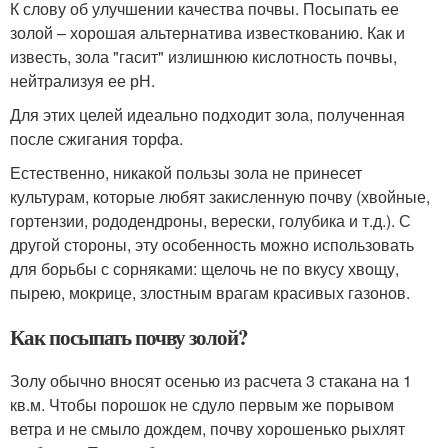
К слову об улучшении качества почвы. Посыпать ее
золой – хорошая альтернатива известкованию. Как и
известь, зола "гасит" излишнюю кислотность почвы,
нейтрализуя ее рН.
Для этих целей идеально подходит зола, полученная
после сжигания торфа.
Естественно, никакой пользы зола не принесет
культурам, которые любят закисленную почву (хвойные,
гортензии, рододендроны, верески, голубика и т.д.). С
другой стороны, эту особенность можно использовать
для борьбы с сорняками: щелочь не по вкусу хвощу,
пырею, мокрице, злостным врагам красивых газонов.
Как посыпать почву золой?
Золу обычно вносят осенью из расчета 3 стакана на 1
кв.м. Чтобы порошок не сдуло первым же порывом
ветра и не смыло дождем, почву хорошенько рыхлят