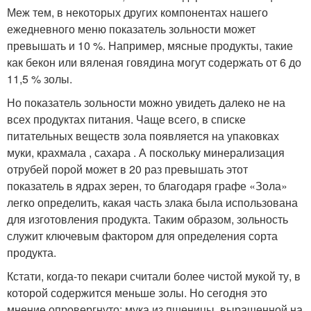
Меж тем, в некоторых других компонентах нашего
ежедневного меню показатель зольности может
превышать и 10 %. Например, мясные продукты, такие
как бекон или вяленая говядина могут содержать от 6 до
11,5 % золы.
Но показатель зольности можно увидеть далеко не на
всех продуктах питания. Чаще всего, в списке
питательных веществ зола появляется на упаковках
муки, крахмала , сахара . А поскольку минерализация
отрубей порой может в 20 раз превышать этот
показатель в ядрах зерен, то благодаря графе «Зола»
легко определить, какая часть злака была использована
для изготовления продукта. Таким образом, зольность
служит ключевым фактором для определения сорта
продукта.
Кстати, когда-то пекари считали более чистой мукой ту, в
которой содержится меньше золы. Но сегодня это
мнение опровергнуто: мука из пшеницы, выращенной на