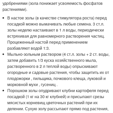
удобрениями (зола понижает усвояемость фосфатов
растениями).
В настое золы (в качестве стимулятора роста) перед
посадкой можно вымачивать любые семена. 3 ст.л.
золы неделю настаивают в 1 л воды, периодически
встряхивая для равномерного растворения частиц.
Процеженный настой перед применением
разбавляют водой 1:3.
Мыльно-зольным раствором (4 ст.л. золы + 2 ст. воды,
затем добавить 1/3 куска хозяйственного мыла,
растворенного в 2 л теплой воды) опрыскивают
огородные и садовые растения, чтобы защитить их от
плодожорки , пильщика, почкового клеща, луковой и
морковной мухи , гусениц .
Порошком золы опудривают клубни картофеля перед
посадкой (1 кг на 30 кг клубней) и присыпают срезы
мясистых корневищ цветочных растений при их
делении. Сухую золу рассыпают прямо под растения,