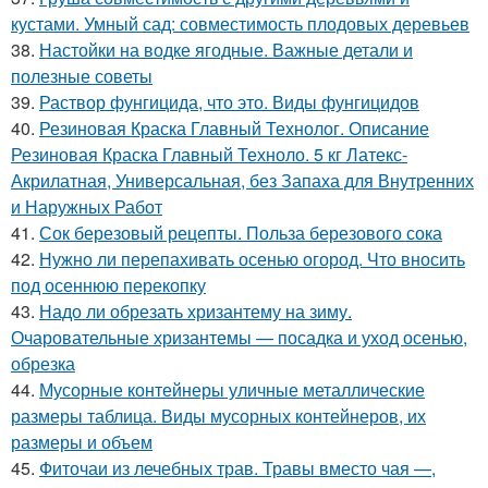
кустами. Умный сад: совместимость плодовых деревьев
38.
Настойки на водке ягодные. Важные детали и
полезные советы
39.
Раствор фунгицида, что это. Виды фунгицидов
40.
Резиновая Краска Главный Технолог. Описание
Резиновая Краска Главный Техноло. 5 кг Латекс-
Акрилатная, Универсальная, без Запаха для Внутренних
и Наружных Работ
41.
Сок березовый рецепты. Польза березового сока
42.
Нужно ли перепахивать осенью огород. Что вносить
под осеннюю перекопку
43.
Надо ли обрезать хризантему на зиму.
Очаровательные хризантемы — посадка и уход осенью,
обрезка
44.
Мусорные контейнеры уличные металлические
размеры таблица. Виды мусорных контейнеров, их
размеры и объем
45.
Фиточаи из лечебных трав. Травы вместо чая —,