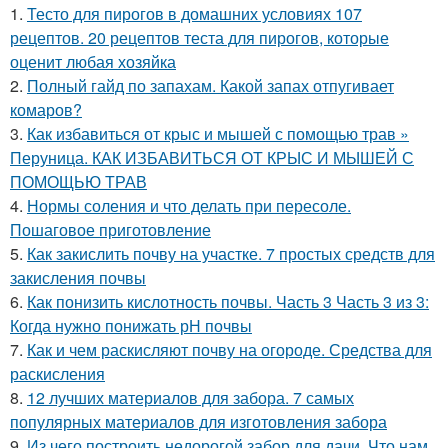
1.
Тесто для пирогов в домашних условиях 107
рецептов. 20 рецептов теста для пирогов, которые
оценит любая хозяйка
2.
Полный гайд по запахам. Какой запах отпугивает
комаров?
3.
Как избавиться от крыс и мышей с помощью трав »
Перуница. КАК ИЗБАВИТЬСЯ ОТ КРЫС И МЫШЕЙ С
ПОМОЩЬЮ ТРАВ
4.
Нормы соления и что делать при пересоле.
Пошаговое приготовление
5.
Как закислить почву на участке. 7 простых средств для
закисления почвы
6.
Как понизить кислотность почвы. Часть 3 Часть 3 из 3:
Когда нужно понижать рН почвы
7.
Как и чем раскисляют почву на огороде. Средства для
раскисления
8.
12 лучших материалов для забора. 7 самых
популярных материалов для изготовления забора
9.
Из чего построить недорогой забор для дачи. Что нам