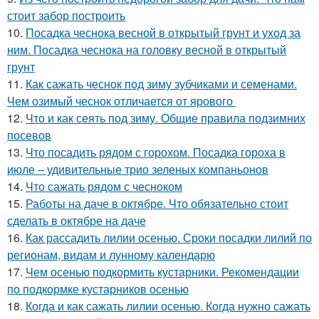
стоит забор построить
10.
Посадка чеснока весной в открытый грунт и уход за
ним. Посадка чеснока на головку весной в открытый
грунт
11.
Как сажать чеснок под зиму зубчиками и семенами.
Чем озимый чеснок отличается от ярового
12.
Что и как сеять под зиму. Общие правила подзимних
посевов
13.
Что посадить рядом с горохом. Посадка гороха в
июле – удивительные трио зеленых компаньонов
14.
Что сажать рядом с чесноком
15.
Работы на даче в октябре. Что обязательно стоит
сделать в октябре на даче
16.
Как рассадить лилии осенью. Сроки посадки лилий по
регионам, видам и лунному календарю
17.
Чем осенью подкормить кустарники. Рекомендации
по подкормке кустарников осенью
18.
Когда и как сажать лилии осенью. Когда нужно сажать