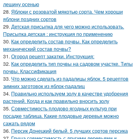
лещину осенью
28.
Яблоки с розоватой мякотью сорта. Чем хороши
яблони поздних сортов
29.
Детская присыпка для чего можно использовать.
Присыпка детская : инструкция по применению
30.
Как определить состав почвы. Как определить
механический состав почвы?
31.
Огород рецепт закатки. Инструкция:
32.
Как определить тип почвы на садовом участке. Типы
почвы. Классификация
33.
Что можно сделать из падалицы яблок. 5 рецептов
зимних заготовок из яблок-падалиц
34.
Правильно используем золу в качестве удобрения
растений. Когда и как правильно вносить золу
35.
Совместимость плодово ягодных культур при
посадке таблица. Какие плодовые деревья можно
сажать рядом
36.
Персик Донецкий белый. 5 лучших сортов персика
37.
Груша совместимость с другими деревьями и