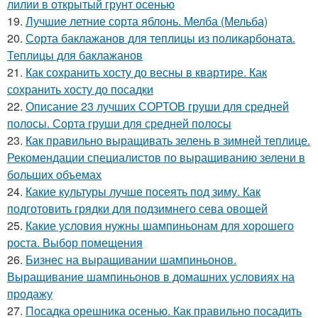
лилии в открытый грунт осенью
19.
Лучшие летние сорта яблонь. Мелба (Мельба)
20.
Сорта баклажанов для теплицы из поликарбоната.
Теплицы для баклажанов
21.
Как сохранить хосту до весны в квартире. Как
сохранить хосту до посадки
22.
Описание 23 лучших СОРТОВ груши для средней
полосы. Сорта груши для средней полосы
23.
Как правильно выращивать зелень в зимней теплице.
Рекомендации специалистов по выращиванию зелени в
больших объемах
24.
Какие культуры лучше посеять под зиму. Как
подготовить грядки для подзимнего сева овощей
25.
Какие условия нужны шампиньонам для хорошего
роста. Выбор помещения
26.
Бизнес на выращивании шампиньонов.
Выращивание шампиньонов в домашних условиях на
продажу
27.
Посадка орешника осенью. Как правильно посадить