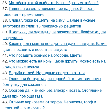
36.
Мотоблок, какой выбрать. Как выбрать мотоблок?
37.
Гашеная известь применение на даче. Известь
гашеная – применение
38.
Слива угорка рецепты на зиму. Самые вкусные
заготовки из слив: 15 прекрасных рецептов
39.
Шкафчик для одежды для раздевалок. Шкафчики для
раздевалок
40.
Какие цветы можно посадить на даче в августе. Какие
цветы посадить и посеять в августе
41.
Что посадить осенью на огороде. Цветы
42.
Что можно есть на ночь. Какие фрукты можно есть на
ночь, а какие нельзя
43.
Борьба с тлей. Народные средства от тли
44.
Глиняная болтушка для корней. Готовим глиняную
болтушку для саженцев
45.
Обогрев дачи зимой без электричества. Отопление
дачи при помощи газа
46.
Отличие чернозема от торфа. Чернозем, торф и
перегной –, что лучше?