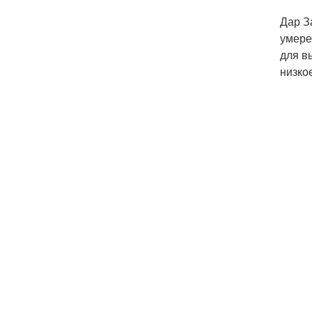
Дар З
умере
для в
низко