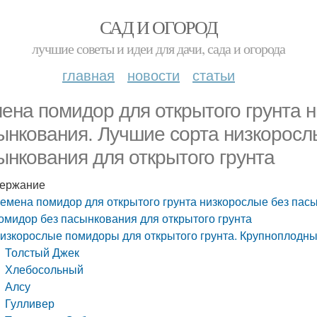
САД И ОГОРОД
лучшие советы и идеи для дачи, сада и огорода
главная
новости
статьи
ена помидор для открытого грунта 
ынкования. Лучшие сорта низкоросл
ынкования для открытого грунта
ержание
емена помидор для открытого грунта низкорослые без пас
омидор без пасынкования для открытого грунта
изкорослые помидоры для открытого грунта. Крупноплодные
Толстый Джек
Хлебосольный
Алсу
Гулливер