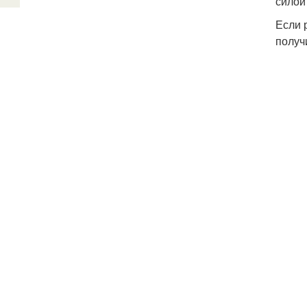
силой
Если 
получ