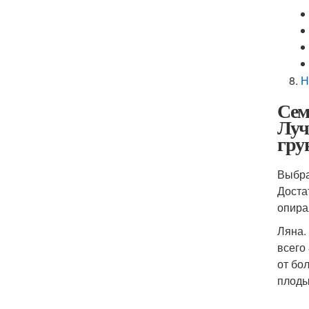
Н
Сем
Луч
гру
Выбра
Доста
опира
Ляна.
всего
от бо
плоды