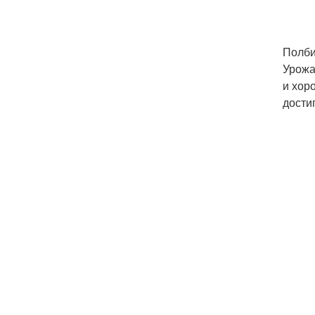
Полби
Урожа
и хор
дости