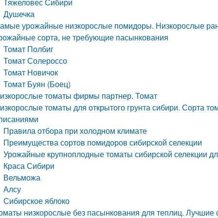
Тяжеловес Сибири
Душечка
амые урожайные низкорослые помидоры. Низкорослые ра
рожайные сорта, не требующие пасынкования
Томат Полбиг
Томат Солероссо
Томат Новичок
Томат Буян (Боец)
изкорослые томаты фирмы партнер. Томат
изкорослые томаты для открытого грунта сибири. Сорта том
писаниями
Правила отбора при холодном климате
Преимущества сортов помидоров сибирской селекции
Урожайные крупноплодные томаты сибирской селекции дл
Краса Сибири
Вельможа
Алсу
Сибирское яблоко
оматы низкорослые без пасынкования для теплиц. Лучшие 