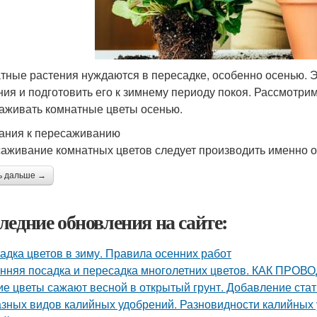
тные растения нуждаются в пересадке, особенно осенью. 
ния и подготовить его к зимнему периоду покоя. Рассмотрим 
аживать комнатные цветы осенью.
ания к пересаживанию
аживание комнатных цветов следует производить именно о
ь дальше →
ледние обновления на сайте:
адка цветов в зиму. Правила осенних работ
нняя посадка и пересадка многолетних цветов. КАК 
ие цветы сажают весной в открытый грунт. Добавление стат
азных видов калийных удобрений. Разновидности калийных