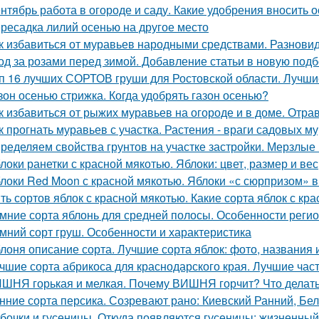
нтябрь работа в огороде и саду. Какие удобрения вносить 
ресадка лилий осенью на другое место
к избавиться от муравьев народными средствами. Разнов
од за розами перед зимой. Добавление статьи в новую подб
п 16 лучших СОРТОВ груши для Ростовской области. Лучши
зон осенью стрижка. Когда удобрять газон осенью?
к избавиться от рыжих муравьев на огороде и в доме. От
к прогнать муравьев с участка. Растения - враги садовых м
ределяем свойства грунтов на участке застройки. Мерзлые
локи ранетки с красной мякотью. Яблоки: цвет, размер и вес
локи Red Moon с красной мякотью. Яблоки «с сюрпризом» 
ть сортов яблок с красной мякотью. Какие сорта яблок с кр
мние сорта яблонь для средней полосы. Особенности реги
мний сорт груш. Особенности и характеристика
лоня описание сорта. Лучшие сорта яблок: фото, названия и
чшие сорта абрикоса для краснодарского края. Лучшие час
ШНЯ горькая и мелкая. Почему ВИШНЯ горчит? Что делат
нние сорта персика. Созревают рано: Киевский Ранний, Бе
бочки и гусеницы. Откуда появляются гусеницы: жизненный