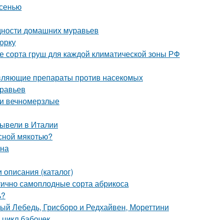
осенью
идности домашних муравьев
орку
е сорта груш для каждой климатической зоны РФ
равляющие препараты против насекомых
уравьев
 и вечномерзлые
вывели в Италии
асной мякотью?
она
 описания (каталог)
тично самоплодные сорта абрикоса
ь?
лый Лебедь, Грисборо и Редхайвен, Мореттини
 цикл бабочек