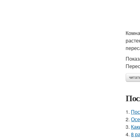
Комна
расте
перес
Показ
Перес
читат
Пос
1.
Пос
2.
Осе
3.
Как
4.
8 р