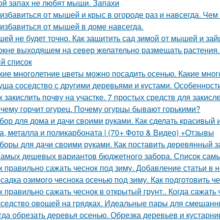
ой запах не любят мыши. Запахи
 избавиться от мышей и крыс в огороде раз и навсегда. Че
 избавиться от мышей в доме навсегда.
ей не будет точно. Как защитить сад зимой от мышей и зай
окне выходящем на север желательно размещать растения.
й список
кие многолетние цветы можно посадить осенью. Какие мног
уша соседство с другими деревьями и кустами. Особенност
к закислить почву на участке. 7 простых средств для закис
чему горчит огурец. Почему огурцы бывают горькими?
бор для дома и дачи своими руками. Как сделать красивый и
а, металла и поликарбоната | (70+ Фото & Видео) +Отзывы
боры для дачи своими руками. Как поставить деревянный з
самых дешевых вариантов бюджетного забора. Список сам
к правильно сажать чеснок под зиму. Добавление статьи в 
садка озимого чеснока осенью под зиму. Как подготовить ч
к правильно сажать чеснок в открытый грунт.. Когда сажать
седство овощей на грядках. Идеальные пары для смешанных
гда обрезать деревья осенью. Обрезка деревьев и кустарн