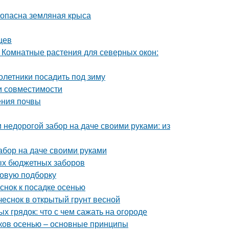
м опасна земляная крыса
цев
 Комнатные растения для северных окон:
олетники посадить под зиму
и совместимости
ления почвы
 недорогой забор на даче своими руками: из
абор на даче своими руками
ых бюджетных заборов
новую подборку
еснок к посадке осенью
 чеснок в открытый грунт весной
 грядок: что с чем сажать на огороде
иков осенью – основные принципы