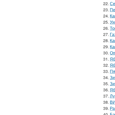
22.
Се
23.
Пе
24.
Ка
25.
Ух
26.
То
27.
Га
28.
Ка
29.
Ка
30.
Оп
31.
Яб
32.
Яб
33.
Пя
34.
Зи
35.
Зи
36.
Яб
37.
Лу
38.
ВИ
39.
Ра
40.
Ба