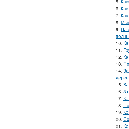
5.
Как
6.
Как
7.
Как
8.
Мыш
9.
На 
полны
10.
Ка
11.
Гр
12.
Ка
13.
По
14.
За
дерев
15.
За
16.
8 
17.
Ка
18.
По
19.
Ка
20.
Со
21.
Ко