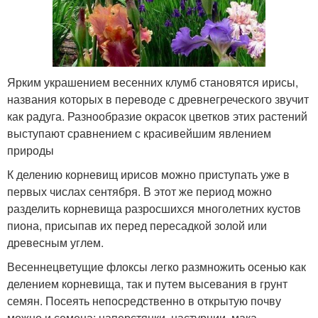
Ярким украшением весенних клумб становятся ирисы,
названия которых в переводе с древнегреческого звучит
как радуга. Разнообразие окрасок цветков этих растений
выступают сравнением с красивейшим явлением
природы
К делению корневищ ирисов можно приступать уже в
первых числах сентября. В этот же период можно
разделить корневища разросшихся многолетних кустов
пиона, присыпав их перед пересадкой золой или
древесным углем.
Весеннецветущие флоксы легко размножить осенью как
делением корневища, так и путем высевания в грунт
семян. Посеять непосредственно в открытую почву
можно и семена: наперстянки, настурции, мака,