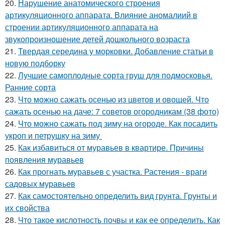
20.
Нарушение анатомического строения
артикуляционного аппарата. Влияние аномалиий в
строении артикуляционного аппарата на
звукопроизношение детей дошкольного возраста
21.
Твердая середина у морковки. Добавление статьи в
новую подборку
22.
Лучшие самоплодные сорта груш для подмосковья.
Ранние сорта
23.
Что можно сажать осенью из цветов и овощей. Что
сажать осенью на даче: 7 советов огородникам (38 фото)
24.
Что можно сажать под зиму на огороде. Как посадить
укроп и петрушку на зиму
25.
Как избавиться от муравьев в квартире. Причины
появления муравьев
26.
Как прогнать муравьев с участка. Растения - враги
садовых муравьев
27.
Как самостоятельно определить вид грунта. Грунты и
их свойства
28.
Что такое кислотность почвы и как ее определить. Как