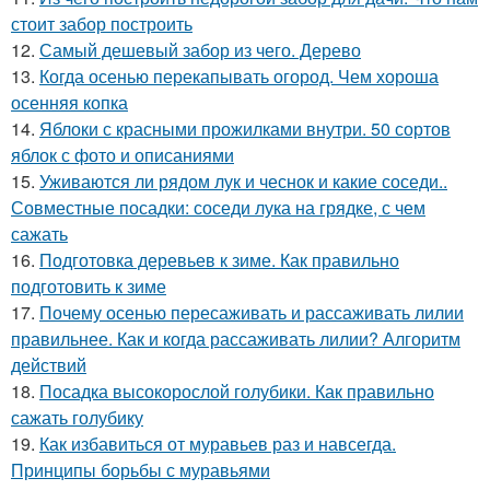
стоит забор построить
12.
Самый дешевый забор из чего. Дерево
13.
Когда осенью перекапывать огород. Чем хороша
осенняя копка
14.
Яблоки с красными прожилками внутри. 50 сортов
яблок с фото и описаниями
15.
Уживаются ли рядом лук и чеснок и какие соседи..
Совместные посадки: соседи лука на грядке, с чем
сажать
16.
Подготовка деревьев к зиме. Как правильно
подготовить к зиме
17.
Почему осенью пересаживать и рассаживать лилии
правильнее. Как и когда рассаживать лилии? Алгоритм
действий
18.
Посадка высокорослой голубики. Как правильно
сажать голубику
19.
Как избавиться от муравьев раз и навсегда.
Принципы борьбы с муравьями