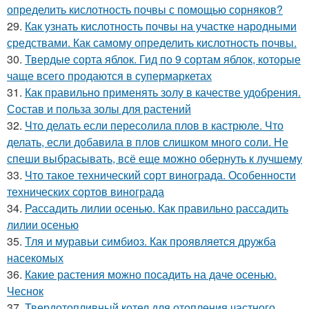
определить кислотность почвы с помощью сорняков?
29.
Как узнать кислотность почвы на участке народными
средствами. Как самому определить кислотность почвы.
30.
Твердые сорта яблок. Гид по 9 сортам яблок, которые
чаще всего продаются в супермаркетах
31.
Как правильно применять золу в качестве удобрения.
Состав и польза золы для растений
32.
Что делать если пересолила плов в кастрюле. Что
делать, если добавила в плов слишком много соли. Не
спеши выбрасывать, всё еще можно обернуть к лучшему
33.
Что такое технический сорт винограда. Особенности
технических сортов винограда
34.
Рассадить лилии осенью. Как правильно рассадить
лилии осенью
35.
Тля и муравьи симбиоз. Как проявляется дружба
насекомых
36.
Какие растения можно посадить на даче осенью.
Чеснок
37.
Твердотопливный котел для отопления частного