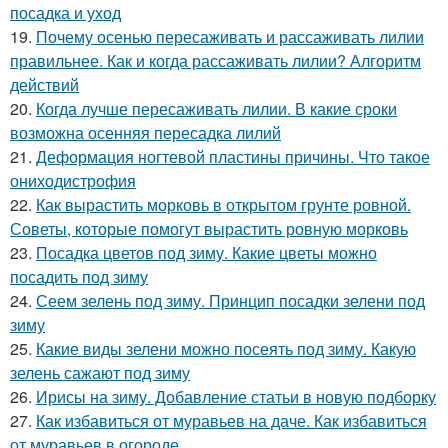
посадка и уход
19.
Почему осенью пересаживать и рассаживать лилии
правильнее. Как и когда рассаживать лилии? Алгоритм
действий
20.
Когда лучше пересаживать лилии. В какие сроки
возможна осенняя пересадка лилий
21.
Деформация ногтевой пластины причины. Что такое
ониходистрофия
22.
Как вырастить морковь в открытом грунте ровной.
Советы, которые помогут вырастить ровную морковь
23.
Посадка цветов под зиму. Какие цветы можно
посадить под зиму
24.
Сеем зелень под зиму. Принцип посадки зелени под
зиму
25.
Какие виды зелени можно посеять под зиму. Какую
зелень сажают под зиму
26.
Ирисы на зиму. Добавление статьи в новую подборку
27.
Как избавиться от муравьев на даче. Как избавиться
от муравьев в огороде