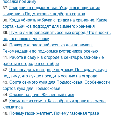
посадки под зиму
37.
Глициния в подмосковье. Уход и выращивание
глицинии в Подмосковье, подборка сортов
38.
Когда убирать кабачки с грядки на хранение. Какие
сорта кабачков подходят для зимнего хранения
39.
Нужно ли перепахивать осенью огород. Что вносить
под осеннюю перекопку
40.
Подкормка растений осенью для новичков.
Рекомендации по подкормке кустарников осенью
41.
Работа в саду и в огороде в сентябре. Основные
работы в огороде в сентябре
42.
Что посадить в огороде под зиму. Посадка культур
под зиму, что лучше посадить осенью на огороде
43.
Сорта озимого лука для Подмосковья. Особенности
сортов лука для Подмосковья
44.
Слизни на даче. Жизненный цикл
45.
Клематис из семян. Как собрать и хранить семена
клематиса
46.
Почему газон желтеет. Почему газонная трава