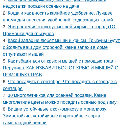
недостатки посадки осенью на даче
2.
Когда и как вносить калийное удобрение. Лучшее
время для внесения удобрений, содержащих калий
3.
Эти растения отпугнут мышей и крыс с огородаТО.
Приманки для грызунов
4.
Какой запах не любят мыши и крысы. Грызуны будут
обходить ваш дом стороной: какие запахи в доме
отпугивают мышей
5.
Как избавиться от крыс и мышей с помощью трав »
Перуница. КАК ИЗБАВИТЬСЯ ОТ КРЫС И МЫШЕЙ С
ПОМОЩЬЮ ТРАВ
6.
Что посадить в сентябре. Что посадить в огороде в
сентябре
7.
30 многолетников для осенней посадки. Какие
многолетние цветы можно посадить осенью под зиму
8.
Вишни устойчивые к коккомикозу и монилиозу.
Зимостойкие, устойчивые и урожайные сорта
самоплодной вишни