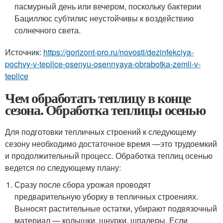
пасмурный день или вечером, поскольку бактерии
Бациллюс субтилис неустойчивы к воздействию
солнечного света.
Источник:
https://gorizont-pro.ru/novosti/dezinfekciya-
pochvy-v-teplice-osenyu-osennyaya-obrabotka-zemli-v-
teplice
Чем обработать теплицу в конце
сезона. Обработка теплицы осенью
Для подготовки тепличных строений к следующему
сезону необходимо достаточное время —это трудоемкий
и продолжительный процесс. Обработка теплиц осенью
ведется по следующему плану:
Сразу после сбора урожая проводят
предварительную уборку в тепличных строениях.
Выносят растительные остатки, убирают подвязочный
материал — колышки, шнурки, шпалеры. Если