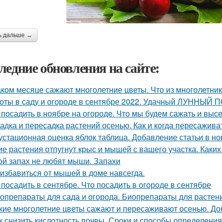
ь дальше →
ледние обновления на сайте:
аком месяце сажают многолетние цветы. Что из многолетни
оты в саду и огороде в сентябре 2022. Удачный ЛУННЫЙ
 посадить в ноябре на огороде. Что мы будем сажать и вы
адка и пересадка растений осенью. Как и когда пересажив
устационная оценка яблок таблица. Добавление статьи в н
ие растения отпугнут крыс и мышей с вашего участка. Каки
ой запах не любят мыши. Запахи
 избавиться от мышей в доме навсегда.
 посадить в сентябре. Что посадить в огороде в сентябре
опрепараты для сада и огорода. Биопрепараты для растений
кие многолетние цветы сажают и пересаживают осенью. До
к снизить кислотность почвы. Сроки и способы определения