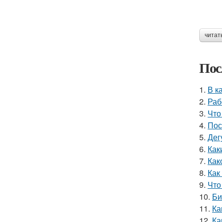
читат
Пос
1.
В к
2.
Раб
3.
Что
4.
Пос
5.
Дег
6.
Как
7.
Как
8.
Как
9.
Что
10.
Би
11.
Ка
12.
Ка