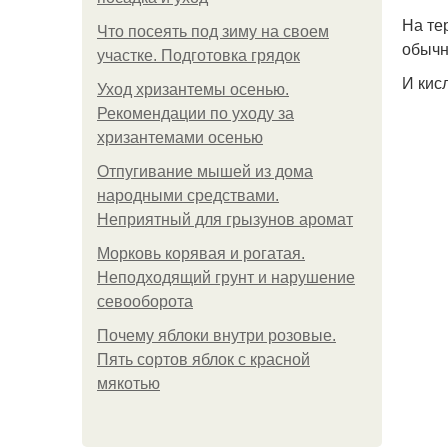
На те
Что посеять под зиму на своем
обычн
участке. Подготовка грядок
И кис
Уход хризантемы осенью.
Рекомендации по уходу за
хризантемами осенью
Отпугивание мышей из дома
народными средствами.
Неприятный для грызунов аромат
Морковь корявая и рогатая.
Неподходящий грунт и нарушение
севооборота
Почему яблоки внутри розовые.
Пять сортов яблок с красной
мякотью