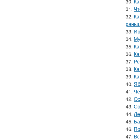
30.
Ка
31.
Чт
32.
Ка
раньш
33.
Ир
34.
Му
35.
Ка
36.
Ка
37.
Ре
38.
Ка
39.
Ка
40.
Яб
41.
Че
42.
Ос
43.
Со
44.
Ле
45.
Ба
46.
По
47.
Вс