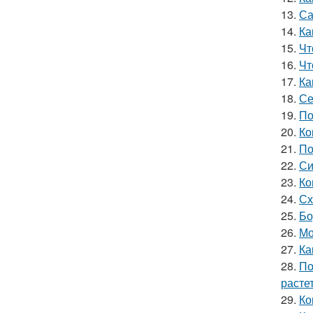
13.
Са
14.
Ка
15.
Чт
16.
Чт
17.
Ка
18.
Се
19.
По
20.
Ко
21.
По
22.
Си
23.
Ко
24.
Сх
25.
Бо
26.
Мо
27.
Ка
28.
По
расте
29.
Ко