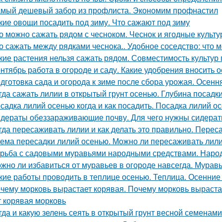
мый дешевый забор из профлиста. Экономим профнастил
кие овощи посадить под зиму. Что сажают под зиму
о можно сажать рядом с чесноком. Чеснок и ягодные культ
о сажать между рядками чеснока.. Удобное соседство: что 
кие растения нельзя сажать рядом. Совместимость культур 
нтябрь работа в огороде и саду. Какие удобрения вносить 
дготовка сада и огорода к зиме после сбора урожая. Осенн
гда сажать лилии в открытый грунт осенью. Глубина посадк
садка лилий осенью когда и как посадить. Посадка лилий о
дераты обеззараживающие почву. Для чего нужны сидера
гда пересаживать лилии и как делать это правильно. Переса
ема пересадки лилий осенью. Можно ли пересаживать лили
рьба с садовыми муравьями народными средствами. Наро
жно ли избавиться от муравьев в огороде навсегда. Муравь
кие работы проводить в теплице осенью. Теплица. Осенние
чему морковь вырастает корявая. Почему морковь выраста
т корявая морковь
гда и какую зелень сеять в открытый грунт весной семенами