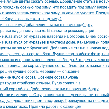
кие лучше цветы сажать осенью. Добавление статьи в нову
о посадить осенью под зиму. Что посадить под зиму? Какие
к и какую зелень сажать под зиму на дачном участке. Посад
е! Какую зелень сажать под зиму?
исы на зиму. Добавление статьи в новую подборку
равьи на дачном участке. В качестве рекомендаций
к избавиться от муравьев навсегда на огороде. В чем сост
к избавиться от муравьев в частном доме. Как муравьи поп
цепты на зиму с брусникой. Добавление статьи в новую под
кие существуют сорта яблок. Лучшие сорта яблок: фото, наз
к можно исправить пересоленные блюда. Что делать если п
лоня описание сорта. Лучшие сорта яблок: фото, названия и
решня лучшие сорта. Черешня — описание
енние яблоки сорта. Осенние сорта яблонь
рт груши стрийская отзывы. Pyrus communis
тний сорт яблок. Добавление статьи в новую подборку
бочки и гусеницы. Откуда появляются гусеницы: жизненный
садка однолетних цветов под зиму. Преимущества посадки 
е о клематисах. Правила работы с саженцем