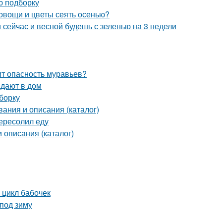
ю подборку
 овощи и цветы сеять осенью?
и сейчас и весной будешь с зеленью на 3 недели
оит опасность муравьев?
адают в дом
борку
вания и описания (каталог)
ересолил еду
 описания (каталог)
 цикл бабочек
под зиму