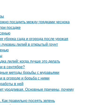
уры
можно посадить между грядками чеснока
при посадке
осенью
яя уборка сада и огорода после урожая
и луковиц лилий в открытый грунт
сенью
ты
дка лилий: когда лучше это делать
и в сентябре?
дные методы борьбы с муравьями
и в огороде и борьба с ними
 работы в ней
ет уродливая. Основные причины, почему
. Как правильно посеять зелень