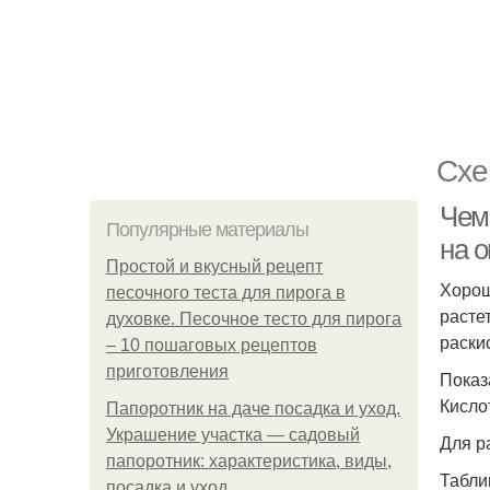
Схе
Чем 
Популярные материалы
на 
Простой и вкусный рецепт
Хорош
песочного теста для пирога в
расте
духовке. Песочное тесто для пирога
раски
– 10 пошаговых рецептов
приготовления
Показ
Кисло
Папоротник на даче посадка и уход.
Украшение участка — садовый
Для р
папоротник: характеристика, виды,
Табли
посадка и уход