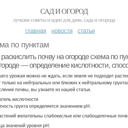
САД И ОГОРОД
лучшие советы и идеи для дачи, сада и огорода
главная
новости
статьи
ма по пунктам
раскислить почву на огороде схема по пу
огороде — определение кислотности, спос
его урожая можно не ждать, если земля не подходит раст
т только на нейтральных или близких к нейтральному грунтах
сление почвы, вы узнаете из нашей статьи.
атель кислотности
тность грунта определяется значением pH.
астений желательны слабокислые или слабощелочные почвы с
ца значений уровня pH: