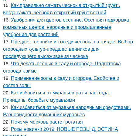
15.
Как правильно сажать чеснок в открытый грунт..
Когда сажать чеснок в открытый грунт весной
16.
Удобрения для цветов осенние. Осенняя подкормка
комнатных цветов: народные и промышленные
удобрения для растений
17.
Предшественники и соседи чеснока на грядке. Выбор
огородных культур-предшественников для
последующего высаживания чеснока
18.
Что делать осенью в саду и огороде. Подготовка
огорода к зиме
19.
Применение золы в саду и огороде. Свойства и
состав золы
20.
Как избавиться от муравьев раз и навсегда.
Принципы борьбы с муравьями
21.
Как избавиться от муравьев народными средствами.
Разновидности домашних муравьев
22.
Почему морковь растет рогатая
23.
Розы новинки 2019. НОВЫЕ РОЗЫ Д. ОСТИНА