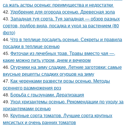
са жать астры осенью: преимущества и недостатки
42.
Удобрение для огорода осенью. Древесная зола
43.
Западная туя сорта. Туя западная — обзор разных
сортов, подбор вида, посадка и уход за растением (80
фото)
44.
Что в теплице посадить осенью. Секреты и правила
посадки в теплице осенью
45.
Фиточаи из лечебных трав. Травы вместо чая —,
какие можно пить утром, днем и вечером
46.
Огурчики на зиму сладкие. Летние заготовки: самые
вкусные рецепты сладких огурцов на зиму
47.
Как черенками развести розы осенью. Методы
осеннего размножения роз
48.
Борьба с грызунами. Дератизация
49.
Уход хризантемы осенью. Рекомендации по уходу за
хризантемами осенью
50.
Крупные сорта томатов. Лучшие сорта крупных
мясистых и очень ранних томатов