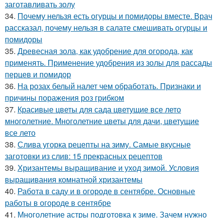
заготавливать золу
34.
Почему нельзя есть огурцы и помидоры вместе. Врач
рассказал, почему нельзя в салате смешивать огурцы и
помидоры
35.
Древесная зола, как удобрение для огорода, как
применять. Применение удобрения из золы для рассады
перцев и помидор
36.
На розах белый налет чем обработать. Признаки и
причины поражения роз грибком
37.
Красивые цветы для сада цветущие все лето
многолетние. Многолетние цветы для дачи, цветущие
все лето
38.
Слива угорка рецепты на зиму. Самые вкусные
заготовки из слив: 15 прекрасных рецептов
39.
Хризантемы выращивание и уход зимой. Условия
выращивания комнатной хризантемы
40.
Работа в саду и в огороде в сентябре. Основные
работы в огороде в сентябре
41.
Многолетние астры подготовка к зиме. Зачем нужно