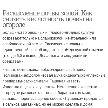
Раскисление почвы золой. Как
снизить кислотность почвы на
огороде
Большинство овощных и плодово-ягодных культур
созревают только на слабокислой, нейтральной или
слабощелочной земле. Раскисление почвы –
единственный способ поднять ее рН до нужной отметки
(т. е. до 5,0 и выше). Делается это следующими
средствами:
известь (известкование);мел;древесный пепел
(золирование);доломитовая мука;сидераты;комплексные
препараты-раскислители. Гашеная известь
Известна еще как «пушенка». Негашенной известью
огород не раскисляют – она собирается комками,
вызывая перенасыщение собой. «Пушенка» продается
в сельхоз. магазинах, но ее можно сделать и дома: