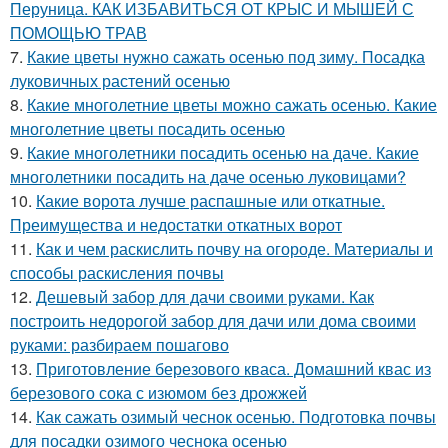
Перуница. КАК ИЗБАВИТЬСЯ ОТ КРЫС И МЫШЕЙ С
ПОМОЩЬЮ ТРАВ
7.
Какие цветы нужно сажать осенью под зиму. Посадка
луковичных растений осенью
8.
Какие многолетние цветы можно сажать осенью. Какие
многолетние цветы посадить осенью
9.
Какие многолетники посадить осенью на даче. Какие
многолетники посадить на даче осенью луковицами?
10.
Какие ворота лучше распашные или откатные.
Преимущества и недостатки откатных ворот
11.
Как и чем раскислить почву на огороде. Материалы и
способы раскисления почвы
12.
Дешевый забор для дачи своими руками. Как
построить недорогой забор для дачи или дома своими
руками: разбираем пошагово
13.
Приготовление березового кваса. Домашний квас из
березового сока с изюмом без дрожжей
14.
Как сажать озимый чеснок осенью. Подготовка почвы
для посадки озимого чеснока осенью