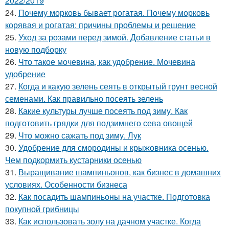
2022/2019
24.
Почему морковь бывает рогатая. Почему морковь
корявая и рогатая: причины проблемы и решение
25.
Уход за розами перед зимой. Добавление статьи в
новую подборку
26.
Что такое мочевина, как удобрение. Мочевина
удобрение
27.
Когда и какую зелень сеять в открытый грунт весной
семенами. Как правильно посеять зелень
28.
Какие культуры лучше посеять под зиму. Как
подготовить грядки для подзимнего сева овощей
29.
Что можно сажать под зиму. Лук
30.
Удобрение для смородины и крыжовника осенью.
Чем подкормить кустарники осенью
31.
Выращивание шампиньонов, как бизнес в домашних
условиях. Особенности бизнеса
32.
Как посадить шампиньоны на участке. Подготовка
покупной грибницы
33.
Как использовать золу на дачном участке. Когда