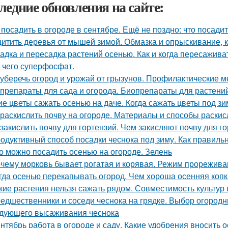
ледние обновления на сайте:
 посадить в огороде в сентябре. Ещё не поздно: что посадит
итить деревья от мышей зимой. Обмазка и опрыскивание, к
адка и пересадка растений осенью. Как и когда пересажив
 чего суперфосфат.
 уберечь огород и урожай от грызунов. Профилактические м
препараты для сада и огорода. Биопрепараты для растений,
ие цветы сажать осенью на даче. Когда сажать цветы под з
 раскислить почву на огороде. Материалы и способы раски
 закислить почву для гортензий. Чем закисляют почву для г
одуктивный способ посадки чеснока под зиму. Как правильн
о можно посадить осенью на огороде. Зелень
чему морковь бывает рогатая и корявая. Режим прорежива
гда осенью перекапывать огород. Чем хороша осенняя копк
кие растения нельзя сажать рядом. Совместимость культур 
едшественники и соседи чеснока на грядке. Выбор огород
дующего высаживания чеснока
нтябрь работа в огороде и саду. Какие удобрения вносить 