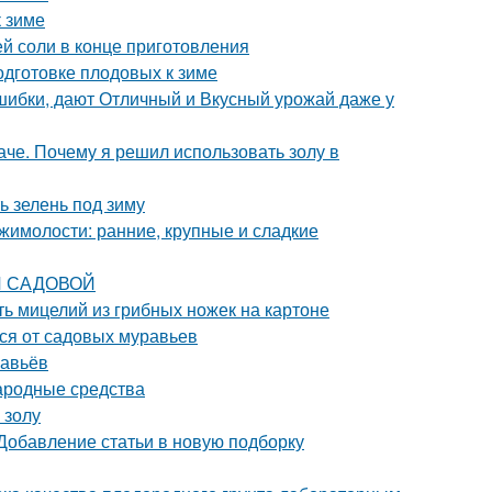
к зиме
ей соли в конце приготовления
одготовке плодовых к зиме
шибки, дают Отличный и Вкусный урожай даже у
че. Почему я решил использовать золу в
ь зелень под зиму
жимолости: ранние, крупные и сладкие
КИ САДОВОЙ
ь мицелий из грибных ножек на картоне
ься от садовых муравьев
равьёв
Народные средства
 золу
 Добавление статьи в новую подборку