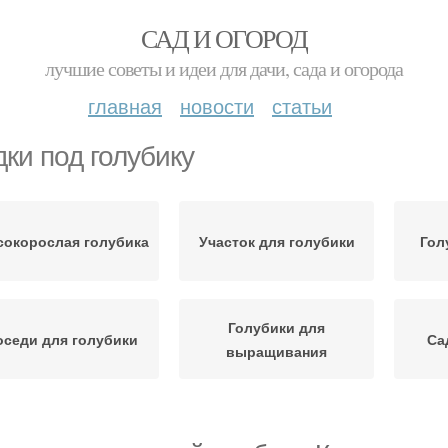
САД И ОГОРОД
лучшие советы и идеи для дачи, сада и огорода
главная
новости
статьи
дки под голубику
окорослая голубика
Участок для голубики
Гол
Голубики для
оседи для голубики
Са
выращивания