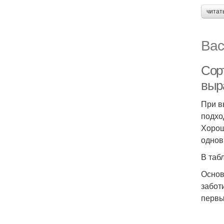
читат
Вас
Сор
выр
При в
подхо
Хорош
однов
В таб
Основ
забот
первы