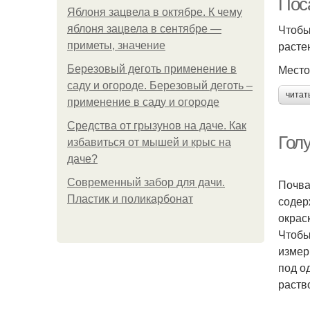
Пос
Яблоня зацвела в октябре. К чему
Чтобы
яблоня зацвела в сентябре —
расте
приметы, значение
Место
Березовый деготь применение в
саду и огороде. Березовый деготь –
читат
применение в саду и огороде
Средства от грызунов на даче. Как
Гол
избавиться от мышей и крыс на
даче?
Современный забор для дачи.
Почва
Пластик и поликарбонат
содер
окрас
Чтобы
измер
под о
раств