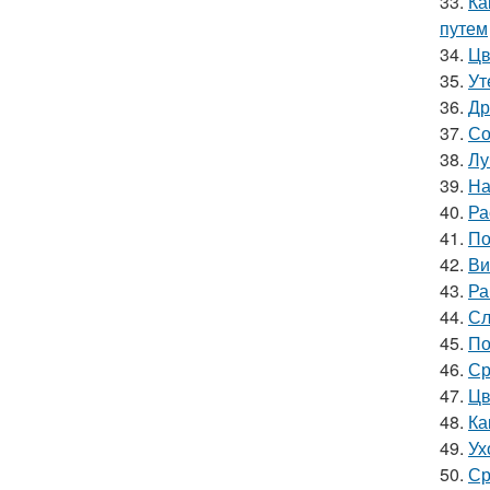
33.
Ка
путем
34.
Цв
35.
Ут
36.
Др
37.
Со
38.
Лу
39.
На
40.
Ра
41.
По
42.
Ви
43.
Ра
44.
Сл
45.
По
46.
Ср
47.
Цв
48.
Ка
49.
Ух
50.
Ср