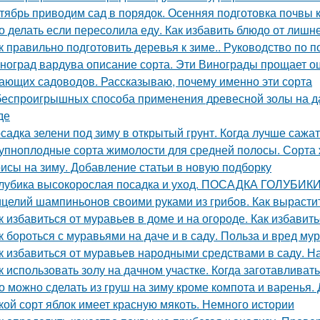
тябрь приводим сад в порядок. Осенняя подготовка почвы 
о делать если пересолила еду. Как избавить блюдо от лишн
к правильно подготовить деревья к зиме.. Руководство по п
ноград вардува описание сорта. Эти Винограды прощает о
ающих садоводов. Рассказываю, почему именно эти сорта
беспроигрышных способа применения древесной золы на да
де
садка зелени под зиму в открытый грунт. Когда лучше сажат
упноплодные сорта жимолости для средней полосы. Сорта 
исы на зиму. Добавление статьи в новую подборку
лубика высокорослая посадка и уход. ПОСАДКА ГОЛУБИ
целий шампиньонов своими руками из грибов. Как вырастит
к избавиться от муравьев в доме и на огороде. Как избавит
к бороться с муравьями на даче и в саду. Польза и вред му
к избавиться от муравьев народными средствами в саду. 
к использовать золу на дачном участке. Когда заготавливать
о можно сделать из груш на зиму кроме компота и варенья.
кой сорт яблок имеет красную мякоть. Немного истории