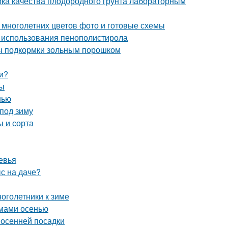
ерка качества плодородного грунта лабораторным
 многолетних цветов фото и готовые схемы
 использования пенополистирола
бы подкормки зольным порошком
и?
ты
нью
под зиму
ы и сорта
евья
ыс на даче?
ноголетники к зиме
емами осенью
 осенней посадки