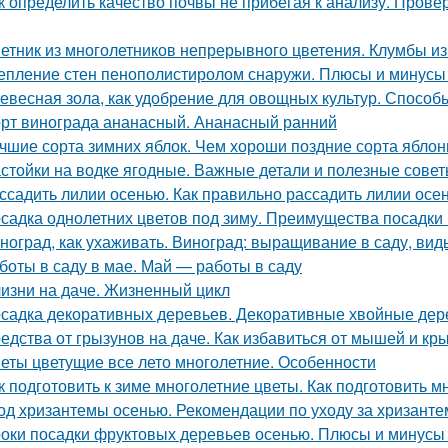
к определить качество почвы не прибегая к анализу. Пров
етник из многолетников непрерывного цветения. Клумбы из
епление стен пенополистиролом снаружи. Плюсы и минусы
евесная зола, как удобрение для овощных культур. Спосо
рт винограда ананасный. Ананасный ранний
чшие сорта зимних яблок. Чем хороши поздние сорта яблон
стойки на водке ягодные. Важные детали и полезные сове
ссадить лилии осенью. Как правильно рассадить лилии осе
садка однолетних цветов под зиму. Преимущества посадки 
ноград, как ухаживать. Виноград: выращивание в саду, вид
боты в саду в мае. Май — работы в саду
изни на даче. Жизненный цикл
садка декоративных деревьев. Декоративные хвойные дер
едства от грызунов на даче. Как избавиться от мышей и кр
еты цветущие все лето многолетние. Особенности
к подготовить к зиме многолетние цветы. Как подготовить м
од хризантемы осенью. Рекомендации по уходу за хризант
оки посадки фруктовых деревьев осенью. Плюсы и минусы