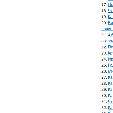
17.
Ок
18.
Чт
19.
Ка
20.
Ви
начин
21.
4 
огоро
22.
По
23.
Кр
24.
Ир
25.
Го
26.
Ми
27.
Ка
28.
Ка
29.
Ка
30.
Ка
31.
Чт
32.
Ка