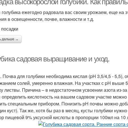
адка высокорослой голубики. Как правиль
 голубика ежегодно радовала вас своим урожаем, еще на э
ния в освещенности, почве, влажности и т.д.
 посадки
ь дальше →
убика садовая выращивание и уход.
. Почва для голубики необходима кислая (pH 3,5/4,5 - 5,5)
жанием солей, умеренно влажная. На участках с pH выше 5,
ку листвы. Причина – в недостаточном усвоении азота из-за
 определить кислотность на вашем садовом участке можно
ить специальным прибором. Понизить рН почвы можно доба
дин куст). Так же, хотя бы раз в месяц, кусты голубики нуж
ор пищевой 9% уксусной кислоты в пропорции 100мл на 10 