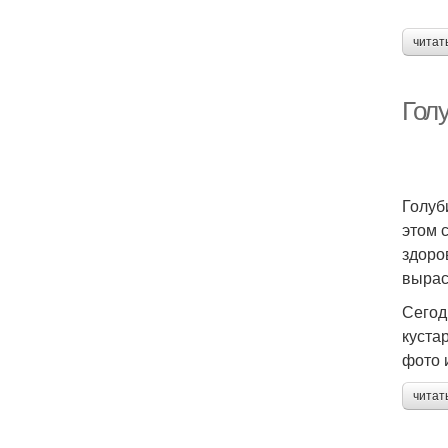
читат
Гол
Голуб
этом 
здоро
вырас
Сегод
куста
фото 
читат