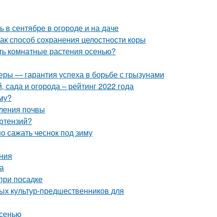
ь в сентябре в огороде и на даче
ак способ сохранения целостности коры
ать комнатные растения осенью?
еры — гарантия успеха в борьбе с грызунами
 сада и огорода – рейтинг 2022 года
иму?
сления почвы
ортензий?
о сажать чеснок под зиму
ния
а
при посадке
ных культур-предшественников для
осенью