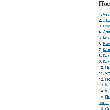
Пос
1.
Что
2.
Защ
3.
Пос
4.
Для
5.
Как
6.
Био
7.
Как
8.
Как
9.
Как
10.
Пр
11.
Чт
12.
По
13.
Ко
14.
Ка
15.
Пр
после
16.
Се