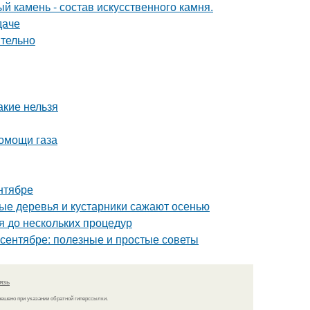
й камень - состав искусственного камня.
даче
ятельно
акие нельзя
помощи газа
нтябре
ые деревья и кустарники сажают осенью
я до нескольких процедур
и сентябре: полезные и простые советы
язь
решено при указании обратной гиперссылки.