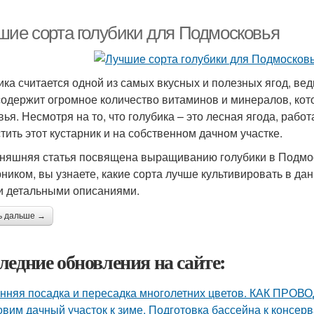
шие сорта голубики для Подмосковья
ика считается одной из самых вкусных и полезных ягод, вед
содержит огромное количество витаминов и минералов, ко
вья. Несмотря на то, что голубика – это лесная ягода, раб
тить этот кустарник и на собственном дачном участке.
няшняя статья посвящена выращиванию голубики в Подмоск
рником, вы узнаете, какие сорта лучше культивировать в да
и детальными описаниями.
ь дальше →
ледние обновления на сайте:
нняя посадка и пересадка многолетних цветов. КАК 
овим дачный участок к зиме. Подготовка бассейна к консер