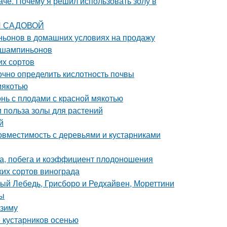
че. Почему я решил использовать золу в
КИ САДОВОЙ
ьонов в домашних условиях на продажу
 шампиньонов
их сортов
точно определить кислотность почвы
мякотью
онь с плодами с красной мякотью
и польза золы для растений
й
вместимость с деревьями и кустарниками
а, побега и коэффициент плодоношения
ких сортов винограда
лый Лебедь, Грисборо и Редхайвен, Мореттини
ты
 зиму
 кустарников осенью