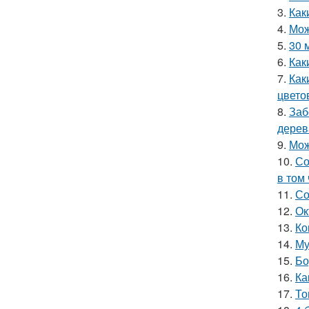
3.
Как
4.
Мож
5.
30 
6.
Как
7.
Как
цвето
8.
Заб
дерев
9.
Мож
10.
Со
в том
11.
Со
12.
Ок
13.
Ко
14.
Му
15.
Бо
16.
Ка
17.
То