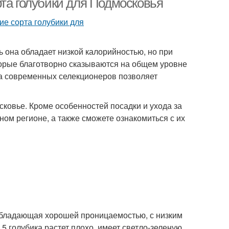
рта голубики для Подмосковья
ь она обладает низкой калорийностью, но при
торые благотворно сказываются на общем уровне
ота современных селекционеров позволяет
овье. Кроме особенностей посадки и ухода за
нном регионе, а также сможете ознакомиться с их
, обладающая хорошей проницаемостью, с низким
5 голубика растет плохо, имеет светло-зеленую