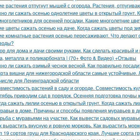
ие растения отпугнут мышей с огорода. Растения, отпуги
но ли сажать осенью однолетние цветы в открытый грунт. 
многолетников для осенней посадки. Какие многолетние цв
ие цветы сажать осенью на даче. Когда сажать цветы под з
ие комнатные растения осенью пересаживают. Что делают
воды?
ор для дома и дачи своими руками. Как сделать красивый и 
а, металла и поликарбоната | (70+ Фото & Видео) +Отзывы
но ли сажать озимый чеснок весной. Как правильно посади
рта вишни для нижегородской области самые устойчивые.
 числе для Ленинградской области
вместимость растений в саду и огороде. Совместимость ку
тябрь приводим сад в порядок. Осенняя подготовка почвы 
гда сажать лилии осенью в открытый грунт. Когда сажать ли
равьи в доме. Причины и способы появления муравьев в д
рьба с муравьями на участке. Как вывести садовых мурав
к вырастить вкусную и ровную морковь. Как вырастить морк
п 19 сортов груш для Краснодарского края. Лучшие сорта г