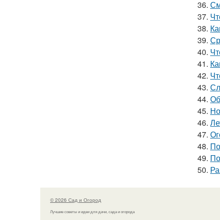
36.
См
37.
Чт
38.
Ка
39.
Ср
40.
Чт
41.
Ка
42.
Чт
43.
Сл
44.
Об
45.
Но
46.
Ле
47.
Ог
48.
По
49.
По
50.
Ра
© 2026 Сад и Огород
Лучшие советы и идеи для дачи, сада и огорода