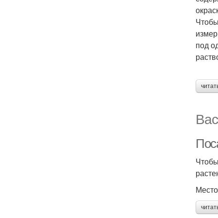
окрас
Чтобы
измер
под о
раств
читат
Вас
Пос
Чтобы
расте
Место
читат