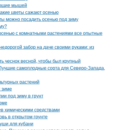
вающие мышей
Какие цветы сажают осенью
еты можно посадить осенью под зиму
иму?
 осенью с комнатными растениями все опытные
недорогой забор на даче своими руками: из
ть чеснок весной, чтобы был крупный
 Лучшие самоплодные сорта для Северо-Запада,
льтурных растений
к зиме
лии под зиму в грунт
оме
ьев химическими средствами
овь в открытом грунте
руши для кубани