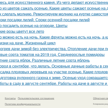
есь для искусственного камня. Из чего делают искусственны
о из цветов сажать осенью. Какие цветы сажают осенью на 
к сделать молнию. Ремонтируем молнию на куртке самосто
оки посадки лилий. Сроки осенней посадки лилий
о посадить осенью на огороде. Цветы
кие розы цветут все лето
о можно есть на ночь. Какие фрукты можно есть на ночь, а к
изни на даче. Жизненный цикл
огрев дачи зимой без электричества. Отопление дачи при 
вые сорта томатов на 2019 год. Среднерослые помидоры
тние сорта яблок. Различные летние сорта яблонь
ород в сентябре, что делать. Основные дачные работы в се
садка плодовых деревьев на участке осенью. Какие плодов
дготовка рулонного газона к зиме. Осенью уход сокращаетс
боты в саду в августе сентябре. Работы на даче в августе 
Контакты
Пользовательское соглашение
Обратная св
Политика конфидециальности
Копирование раз