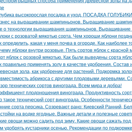
беспроигрышных способа применения древесной золы на да
де
лубика высокорослая посадка и уход. ПОСАДКА ГОЛУБИ
знес на выращивании шампиньонов. Выращивание шампин
е о технологии выращивания шампиньонов. Выращивание
локи с розоватой мякотью сорта. Чем хороши яблони поздн
к определить, какая у меня почва в огороде. Как наиболее 
чему яблоки внутри розовые. Пять сортов яблок с красной 
рт яблок с розовой мякотью. Как были выведены сорта ябл
к правильно применять золу в качестве удобрения. Состав 
евесная зола, как удобрение для растений. Подкормка золо
вместимость абрикоса с другими плодовыми деревьями. Со
зор технических сортов винограда. Всем мира и добра!
эффициент плодоношения винограда. Продуктивность сорт
о такое технический сорт винограда. Особенности техничес
нние сорта персика. Созревают рано: Киевский Ранний, Бе
стойки на водке ягодные. Важные детали и полезные сове
кие овощи можно садить под зиму. Какие овощи сажать под
м удобрять кустарники осенью. Рекомендации по подкормке