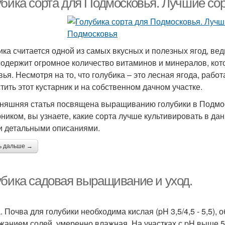
убика сорта для Подмосковья. Лучшие со
ика считается одной из самых вкусных и полезных ягод, вед
содержит огромное количество витаминов и минералов, ко
вья. Несмотря на то, что голубика – это лесная ягода, раб
тить этот кустарник и на собственном дачном участке.
няшняя статья посвящена выращиванию голубики в Подмоск
рником, вы узнаете, какие сорта лучше культивировать в да
и детальными описаниями.
ь дальше →
убика садовая выращивание и уход.
. Почва для голубики необходима кислая (pH 3,5/4,5 - 5,5)
жанием солей, умеренно влажная. На участках с pH выше 5,