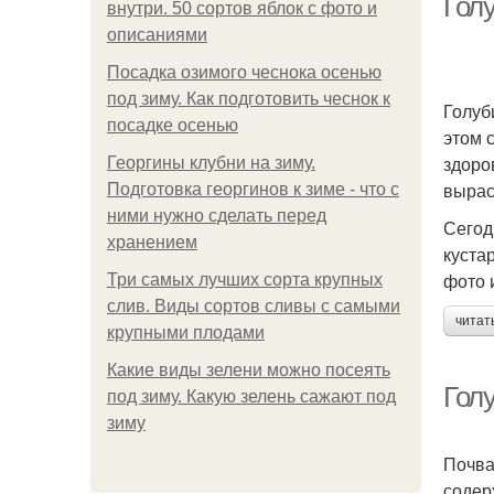
Гол
внутри. 50 сортов яблок с фото и
описаниями
Посадка озимого чеснока осенью
под зиму. Как подготовить чеснок к
Голуб
посадке осенью
этом 
здоро
Георгины клубни на зиму.
вырас
Подготовка георгинов к зиме - что с
ними нужно сделать перед
Сегод
хранением
куста
фото 
Три самых лучших сорта крупных
слив. Виды сортов сливы с самыми
читат
крупными плодами
Какие виды зелени можно посеять
Гол
под зиму. Какую зелень сажают под
зиму
Почва
содер