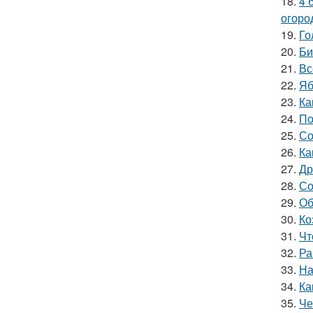
18.
4 
огоро
19.
Го
20.
Би
21.
Вс
22.
Яб
23.
Ка
24.
По
25.
Со
26.
Ка
27.
Др
28.
Со
29.
Об
30.
Ко
31.
Чт
32.
Ра
33.
На
34.
Ка
35.
Че