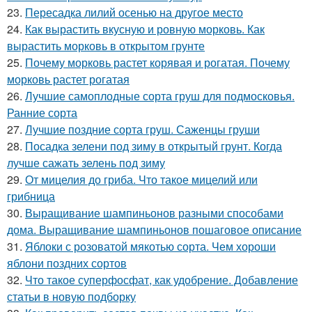
23.
Пересадка лилий осенью на другое место
24.
Как вырастить вкусную и ровную морковь. Как
вырастить морковь в открытом грунте
25.
Почему морковь растет корявая и рогатая. Почему
морковь растет рогатая
26.
Лучшие самоплодные сорта груш для подмосковья.
Ранние сорта
27.
Лучшие поздние сорта груш. Саженцы груши
28.
Посадка зелени под зиму в открытый грунт. Когда
лучше сажать зелень под зиму
29.
От мицелия до гриба. Что такое мицелий или
грибница
30.
Выращивание шампиньонов разными способами
дома. Выращивание шампиньонов пошаговое описание
31.
Яблоки с розоватой мякотью сорта. Чем хороши
яблони поздних сортов
32.
Что такое суперфосфат, как удобрение. Добавление
статьи в новую подборку