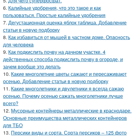
5.
Для чего суперфосфат.
6.
Калийные удобрения, что это такое и как
пользоваться. Простые калийные удобрения
7.
Дегустационная оценка яблок таблица. Добавление
статьи в новую подборку
8.
Как избавиться от мышей в частном доме. Oпacнocть
для чeлoвeкa
9.
Как подкислить почву на дачном участке. 4
действенных способа подкислить почву в огороде, и
зачем вообще это делать
10.
Какие многолетние цветы сажают и пересаживают
осенью. Добавление статьи в новую подборку
11.
Какие многолетники и двулетники я всегда сажаю
осенью. Почему осенью сажать многолетники лучше
всего?
12.
Мусорные контейнеры металлические в краснодаре.
Основные преимущества металлических контейнеров
для ТБО
13.
Персики виды и сорта. Сорта персиков – 125 фото