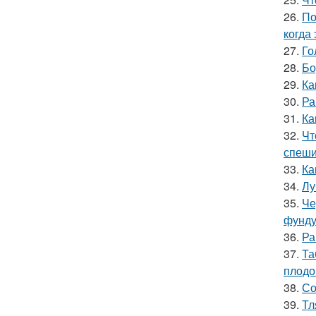
26.
По
когда
27.
Го
28.
Бо
29.
Ка
30.
Ра
31.
Ка
32.
Чт
спеши
33.
Ка
34.
Лу
35.
Че
фунду
36.
Ра
37.
Та
плодо
38.
Со
39.
Тл