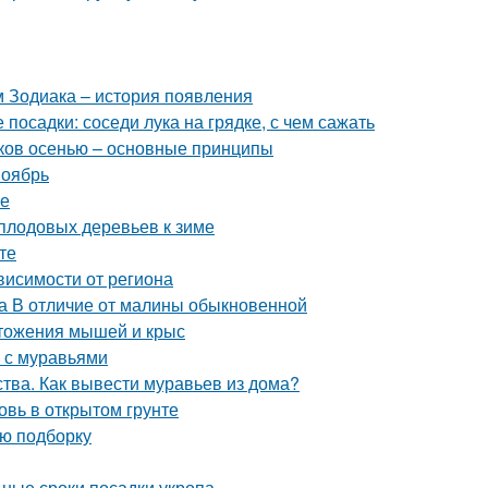
м Зодиака – история появления
 посадки: соседи лука на грядке, с чем сажать
иков осенью – основные принципы
ноябрь
ме
 плодовых деревьев к зиме
те
ависимости от региона
а В отличие от малины обыкновенной
тожения мышей и крыс
ы с муравьями
ства. Как вывести муравьев из дома?
овь в открытом грунте
ую подборку
ьные сроки посадки укропа