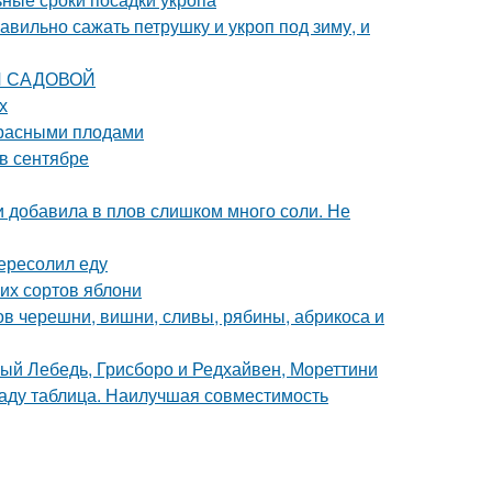
авильно сажать петрушку и укроп под зиму, и
КИ САДОВОЙ
х
 красными плодами
 в сентябре
ли добавила в плов слишком много соли. Не
ересолил еду
их сортов яблони
ов черешни, вишни, сливы, рябины, абрикоса и
лый Лебедь, Грисборо и Редхайвен, Мореттини
саду таблица. Наилучшая совместимость