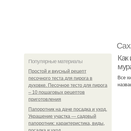
Сах
Как 
Популярные материалы
мура
Простой и вкусный рецепт
Все х
песочного теста для пирога в
назва
духовке. Песочное тесто для пирога
– 10 пошаговых рецептов
приготовления
Папоротник на даче посадка и уход.
Украшение участка — садовый
папоротник: характеристика, виды,
посадка и уход