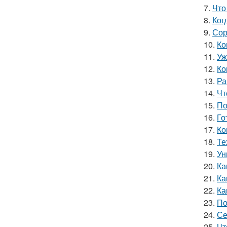
7.
Что
8.
Ког
9.
Сор
10.
Ко
11.
Уж
12.
Ко
13.
Ра
14.
Чт
15.
По
16.
Го
17.
Ко
18.
Те
19.
Ун
20.
Ка
21.
Ка
22.
Ка
23.
По
24.
Се
25.
Чт