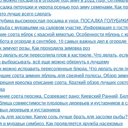
садка петрушки и укропа осенью под зиму семенами. Как пр
 это лучше всего сделать
лубика высокорослая посадка и уход. ПОСАДКА ГОЛУБИ
рьба с муравьями на садовом участке. Информация о гостя
кие сорта яблок с красной мякотью. Особенности яблонь с
бота в огороде в сентябре. 10 самых важных дел в огороде
к зимуют розы. Как проходила зимовка роз
о делать если пересолила плов в кастрюле. Что делать, ес
 выбрасывать, всё еще можно обернуть к лучшему
к можно исправить пересоленные блюда. Что делать если п
чшие сорта зимних яблонь для средней полосы. Обзор зимн
решня креолка описание сорта. Краткий обзор лучших сорт
ка
нние сорта персика. Созревают рано: Киевский Ранний, Бе
блица совместимости плодовых деревьев и кустарников в 
вых деревьев и кустарников
ль для засолки. Какую соль лучше брать для засолки рыбы?
я и муравьи симбиоз. Как проявляется дружба насекомых