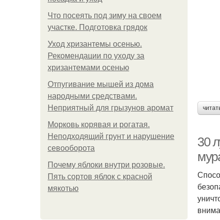
Что посеять под зиму на своем
участке. Подготовка грядок
Уход хризантемы осенью.
Рекомендации по уходу за
хризантемами осенью
Отпугивание мышей из дома
народными средствами.
Неприятный для грызунов аромат
читат
Морковь корявая и рогатая.
Неподходящий грунт и нарушение
30 л
севооборота
мур
Почему яблоки внутри розовые.
Спосо
Пять сортов яблок с красной
безоп
мякотью
уничт
внима