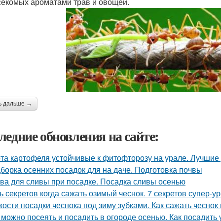
секомых ароматами трав и овощей.
ь дальше →
ледние обновления на сайте:
та картофеля устойчивые к фитофторозу на урале. Лучшие
борка осенних посадок для на даче. Подготовка почвы
ва для сливы при посадке. Посадка сливы осенью
ь секретов когда сажать озимый чеснок. 7 секретов супер-у
кости посадки чеснока под зиму зубками. Как сажать чеснок
 можно посеять и посадить в огороде осенью. Как посадить 