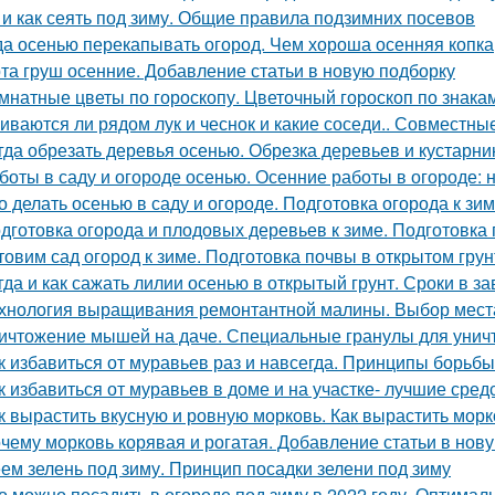
 и как сеять под зиму. Общие правила подзимних посевов
да осенью перекапывать огород. Чем хороша осенняя копка
та груш осенние. Добавление статьи в новую подборку
мнатные цветы по гороскопу. Цветочный гороскоп по знака
иваются ли рядом лук и чеснок и какие соседи.. Совместные
гда обрезать деревья осенью. Обрезка деревьев и кустарн
боты в саду и огороде осенью. Осенние работы в огороде: 
о делать осенью в саду и огороде. Подготовка огорода к зи
дготовка огорода и плодовых деревьев к зиме. Подготовка
товим сад огород к зиме. Подготовка почвы в открытом грун
гда и как сажать лилии осенью в открытый грунт. Сроки в з
хнология выращивания ремонтантной малины. Выбор мест
ичтожение мышей на даче. Специальные гранулы для унич
к избавиться от муравьев раз и навсегда. Принципы борьб
к избавиться от муравьев в доме и на участке- лучшие сред
к вырастить вкусную и ровную морковь. Как вырастить морк
чему морковь корявая и рогатая. Добавление статьи в нов
ем зелень под зиму. Принцип посадки зелени под зиму
о можно посадить в огороде под зиму в 2022 году. Оптимал