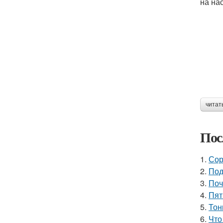
на на
читат
Пос
1.
Сор
2.
Под
3.
Поч
4.
Пят
5.
Тон
6.
Что