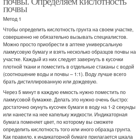
почвы. Определяем кислотность
почвы
Метод 1
Почвы при закладке
Зола в почву
Чтобы определить кислотность грунта на своем участке,
совершенно не обязательно вызывать специалистов.
Можно просто приобрести в аптеке универсальную
лакмусовую бумагу и взять несколько образцов почвы на
участке. Каждый из них следует завернуть в кусочки
Почвы с помощью
плотной ткани и поместить в отдельные стаканы с водой
(соотношение воды и почвы – 1:1). Воду лучше всего
брать дистиллированную или дождевую.
Через 5 минут в каждую емкость нужно поместить по
лакмусовой бумажке. Делать это нужно очень быстро:
достаточно окунуть кусочек бумаги в воду на 1-2 секунды
или нанести на нее капельку жидкости. Индикаторная
бумага поменяет цвет, по которому вы сможете
определить кислотность того или иного образца грунта.
Как правило, к индикаторной бумаге прилагается шкала