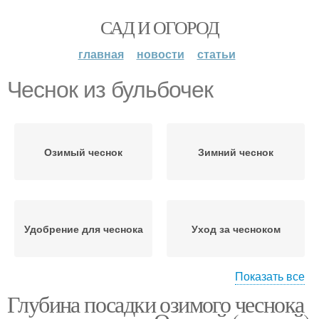
САД И ОГОРОД
главная
новости
статьи
Чеснок из бульбочек
Озимый чеснок
Зимний чеснок
Удобрение для чеснока
Уход за чесноком
Показать все
Глубина посадки озимого чеснока
Чеснок в открытом
Чесночные бульбочки
грунте