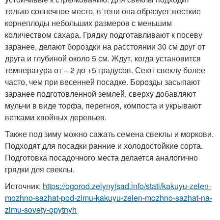
только солнечное место, в тени она образует жесткие
корнеплоды небольших размеров с меньшим
количеством сахара. Грядку подготавливают к посеву
заранее, делают бороздки на расстоянии 30 см друг от
друга и глубиной около 5 см. Ждут, когда установится
температура от – 2 до +5 градусов. Сеют свеклу более
часто, чем при весенней посадке. Борозды засыпают
заранее подготовленной землей, сверху добавляют
мульчи в виде торфа, перегноя, компоста и укрывают
ветками хвойных деревьев.
Также под зиму можно сажать семена свеклы и моркови.
Подходят для посадки ранние и холодостойкие сорта.
Подготовка посадочного места делается аналогично
грядки для свеклы.
Источник:
https://ogorod.zelynyjsad.info/stati/kakuyu-zelen-
mozhno-sazhat-pod-zimu-kakuyu-zelen-mozhno-sazhat-na-
zimu-sovety-opytnyh