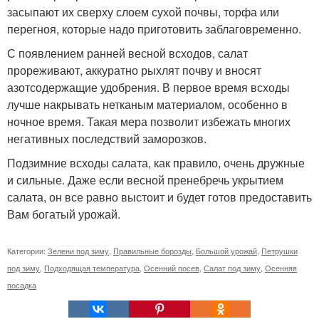
засыпают их сверху слоем сухой почвы, торфа или
перегноя, которые надо приготовить заблаговременно.
С появлением ранней весной всходов, салат
прореживают, аккуратно рыхлят почву и вносят
азотсодержащие удобрения. В первое время всходы
лучше накрывать нетканым материалом, особенно в
ночное время. Такая мера позволит избежать многих
негативных последствий заморозков.
Подзимние всходы салата, как правило, очень дружные
и сильные. Даже если весной пренебречь укрытием
салата, он все равно выстоит и будет готов предоставить
Вам богатый урожай.
Категории:
Зелени под зиму
,
Правильные борозды
,
Большой урожай
,
Петрушки
под зиму
,
Подходящая температура
,
Осенний посев
,
Салат под зиму
,
Осенняя
посадка