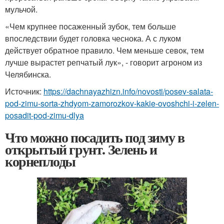
мульчой.
«Чем крупнее посаженный зубок, тем больше
впоследствии будет головка чеснока. А с луком
действует обратное правило. Чем меньше севок, тем
лучше вырастет репчатый лук», - говорит агроном из
Челябинска.
Источник:
https://dachnayazhizn.info/novosti/posev-salata-
pod-zimu-sorta-zhdyom-zamorozkov-kakie-ovoshchi-i-zelen-
posadit-pod-zimu-dlya
Что можно посадить под зиму в
открытый грунт. Зелень и
корнеплоды