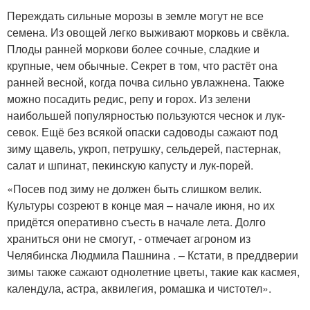
Переждать сильные морозы в земле могут не все
семена. Из овощей легко выживают морковь и свёкла.
Плоды ранней моркови более сочные, сладкие и
крупные, чем обычные. Секрет в том, что растёт она
ранней весной, когда почва сильно увлажнена. Также
можно посадить редис, репу и горох. Из зелени
наибольшей популярностью пользуются чеснок и лук-
севок. Ещё без всякой опаски садоводы сажают под
зиму щавель, укроп, петрушку, сельдерей, пастернак,
салат и шпинат, пекинскую капусту и лук-порей.
«Посев под зиму не должен быть слишком велик.
Культуры созреют в конце мая – начале июня, но их
придётся оперативно съесть в начале лета. Долго
храниться они не смогут, - отмечает агроном из
Челябинска Людмила Пашнина . – Кстати, в преддверии
зимы также сажают однолетние цветы, такие как касмея,
календула, астра, аквилегия, ромашка и чистотел».