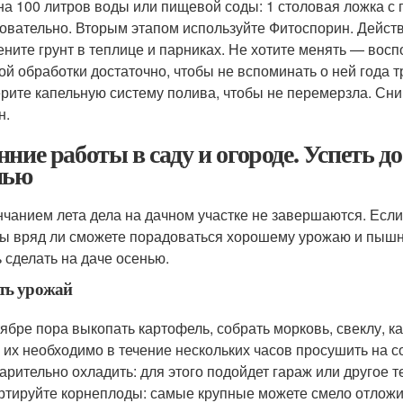
 на 100 литров воды или пищевой соды: 1 столовая ложка с 
овательно. Вторым этапом используйте Фитоспорин. Действ
ните грунт в теплице и парниках. Не хотите менять — воспо
ой обработки достаточно, чтобы не вспоминать о ней года т
рите капельную систему полива, чтобы не перемерзла. Сн
н.
нние работы в саду и огороде. Успеть д
нью
нчанием лета дела на дачном участке не завершаются. Если
вы вряд ли сможете порадоваться хорошему урожаю и пышно
ь сделать на даче осенью.
ть урожай
тябре пора выкопать картофель, собрать морковь, свеклу, к
, их необходимо в течение нескольких часов просушить на с
арительно охладить: для этого подойдет гараж или другое 
ртируйте корнеплоды: самые крупные можете смело отложить