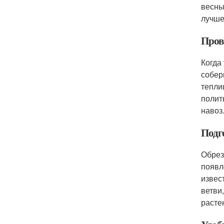
весны
лучше
Пров
Когда
собер
тепли
полит
навоз
Подго
Обрез
появл
извес
ветви
расте