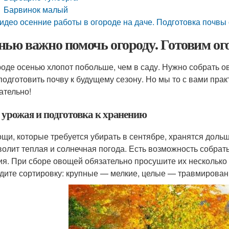
Барвинок малый
идео осенние работы в огороде на даче. Подготовка почвы 
нью важно помочь огороду. Готовим ого
роде осенью хлопот побольше, чем в саду. Нужно собрать о
 подготовить почву к будущему сезону. Но мы то с вами пра
ательно!
 урожая и подготовка к хранению
ощи, которые требуется убирать в сентябре, хранятся доль
волит теплая и солнечная погода. Есть возможность собрат
ия. При сборе овощей обязательно просушите их несколько
дите сортировку: крупные — мелкие, целые — травмирован