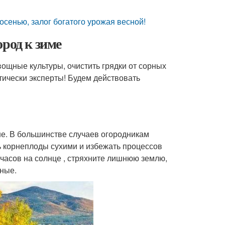
осенью, залог богатого урожая весной!
род к зиме
вощные культуры, очистить грядки от сорных
ктически эксперты! Будем действовать
ше. В большинстве случаев огородникам
ь корнеплоды сухими и избежать процессов
 часов на солнце , стряхните лишнюю землю,
ные.