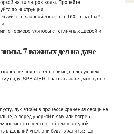
горкой на 10 литров воды. Пролейте
уйте по инструкции.
льзуйтесь хлорной известью: 150 гр. на 1 м
2
.
ри.
имите терморегуляторы с тепличных дверей и
о зимы. 7 важных дел на даче
 огород не подготовить к зиме, в следующем
му саду. SPB.AIF.RU рассказывает, что нужно
апусту, лук. чтобы в процессе хранения овощи не
олнце, а перед уборкой в яму или погреб –
темное место с невысокой температурой.
 в дальний угол, они будут храниться до