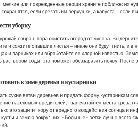
. мелкие или поврежденные овощи храните поближе: их нуж
 сохранятся, если срезать им верхушки, а капуста – если вы
ести уборку
 урожай собран, пора очистить огород от мусора. Выдерните
ите и сожгите опавшие листья – иначе они будут гнить, и в
цах и парниках или обработайте ее хлорной известью. Зем
ь раствором соды: это поможет обеззаразить почву. После э
.
товить к зиме деревья и кустарники
ать сухие ветви деревьев и придать форму кустарникам сл
ение насекомых-вредителей, «запечатайте» места среза г
тью: это защитит кору от вредного воздействия солнца и 
, кусты и землю вокруг них. «Больные» ветки лучше всего с
ний.