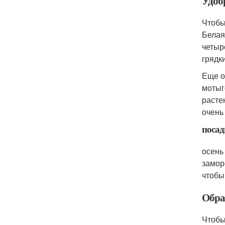
Удоб
Чтобы
Белая
четыр
грядк
Еще о
мотыг
расте
очень
посад
осень
замор
чтобы
Обра
Чтобы