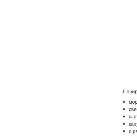
Собир
мор
све
кар
кап
и р