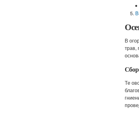
В
Осе
В ого
трав,
основ
Сбор
Те ов
благо
гниен
прове