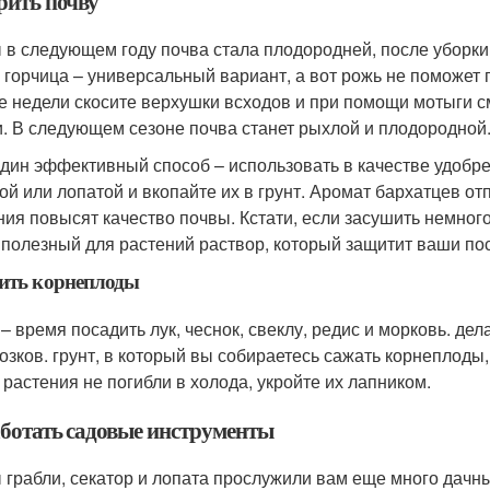
рить почву
 в следующем году почва стала плодородней, после уборки 
 горчица – универсальный вариант, а вот рожь не поможет п
е недели скосите верхушки всходов и при помощи мотыги с
и. В следующем сезоне почва станет рыхлой и плодородной
дин эффективный способ – использовать в качестве удобр
ой или лопатой и вкопайте их в грунт. Аромат бархатцев от
ния повысят качество почвы. Кстати, если засушить немного
 полезный для растений раствор, который защитит ваши пос
ить корнеплоды
 – время посадить лук, чеснок, свеклу, редис и морковь. дел
озков. грунт, в который вы собираетесь сажать корнеплоды
 растения не погибли в холода, укройте их лапником.
ботать садовые инструменты
 грабли, секатор и лопата прослужили вам еще много дачны