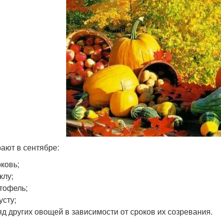
ают в сентябре:
ковь;
клу;
тофель;
усту;
яд других овощей в зависимости от сроков их созревания.