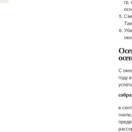
гр.
осн
Сме
Так
Убе
око
Осе
осе
С око
году 
успет
собра
в сен
гнили
предв
рассо