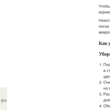
Чтобы
корне
Некот
песок
микро
Как у
Убор
Пер
в с
удо
Очи
на 
Рас
⇦
для
Обе