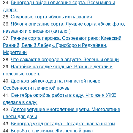
34.
Виноград найден описание сорта. Всем мира и
добра!
35.
Спуровые сорта яблонь их названия
36.
Яблоня описание сорта. Лучшие сорта яблок: фото,
названия и описания (каталог)
37.
Ранние сорта персика. Созревают рано: Киевский
Ранний, Белый Лебедь, Грисборо и Редхайвен,
Мореттини
38.
Что сажают в огороде в августе. Зелень и овощи
39.
Настойки на водке ягодные. Важные детали и
полезные советы
40.
Дренажный колодец на глинистой почве.
Особенности глинистой почвы
41.
Сентябрь октябрь работы в саду. Что же я УЖЕ
сделала в саду:
42.
Долгоцветущие многолетние цветы. Многолетние
цветы для дачи
43.
Виноград уход посадка. Посадка: шаг за шагом
44.
Борьба с слизнями. Жизненный цикл