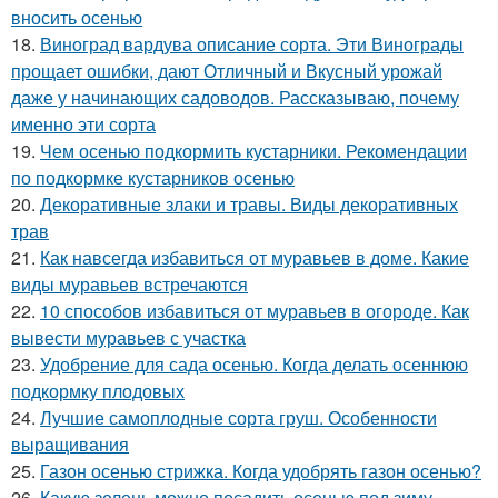
вносить осенью
18.
Виноград вардува описание сорта. Эти Винограды
прощает ошибки, дают Отличный и Вкусный урожай
даже у начинающих садоводов. Рассказываю, почему
именно эти сорта
19.
Чем осенью подкормить кустарники. Рекомендации
по подкормке кустарников осенью
20.
Декоративные злаки и травы. Виды декоративных
трав
21.
Как навсегда избавиться от муравьев в доме. Какие
виды муравьев встречаются
22.
10 способов избавиться от муравьев в огороде. Как
вывести муравьев с участка
23.
Удобрение для сада осенью. Когда делать осеннюю
подкормку плодовых
24.
Лучшие самоплодные сорта груш. Особенности
выращивания
25.
Газон осенью стрижка. Когда удобрять газон осенью?
26.
Какую зелень можно посадить осенью под зиму.