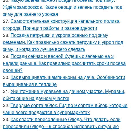
Ждём заморозков. Какие овощи и зелень посадить под
зиму для раннего урожая
27.
Самостоятельная конструкция капельного полива
огорода. Принцип работы и разновидности
28.
Посадка петрушки и укропа осенью под зиму
семенами. Как правильно сажать петрушку и укроп под
зиму, и когда это лучше всего сделать
29.
Посади сейчас и весной будешь с зеленью на 3
недели раньше. Как правильно рассчитать сроки посева
овощей?
30.
Как выращивать шампиньоны на даче. Особенности
выращивания в теплице
31.
Уничтожение муравьев на дачном участке. Муравьи,
обитающие на дачном участке
32.
Твердые сорта яблок. Гид по 9 сортам яблок, которые
чаще всего продаются в супермаркетах
33.
Как спасти пересоленные блюда. Что делать, если
пересолили блюдо – 9 способов исправить ситуацию