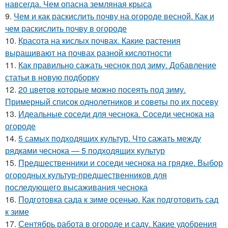
навсегда. Чем опасна земляная крыса
9.
Чем и как раскислить почву на огороде весной. Как и
чем раскислить почву в огороде
10.
Красота на кислых почвах. Какие растения
выращивают на почвах разной кислотности
11.
Как правильно сажать чеснок под зиму. Добавление
статьи в новую подборку
12.
20 цветов которые можно посеять под зиму.
Примерный список однолетников и советы по их посеву
13.
Идеальные соседи для чеснока. Соседи чеснока на
огороде
14.
5 самых подходящих культур. Что сажать между
рядками чеснока — 5 подходящих культур
15.
Предшественники и соседи чеснока на грядке. Выбор
огородных культур-предшественников для
последующего высаживания чеснока
16.
Подготовка сада к зиме осенью. Как подготовить сад
к зиме
17.
Сентябрь работа в огороде и саду. Какие удобрения