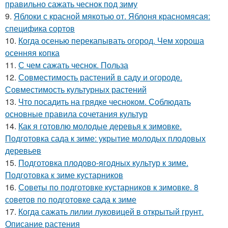
правильно сажать чеснок под зиму
9.
Яблоки с красной мякотью от. Яблоня красномясая:
специфика сортов
10.
Когда осенью перекапывать огород. Чем хороша
осенняя копка
11.
С чем сажать чеснок. Польза
12.
Совместимость растений в саду и огороде.
Совместимость культурных растений
13.
Что посадить на грядке чесноком. Соблюдать
основные правила сочетания культур
14.
Как я готовлю молодые деревья к зимовке.
Подготовка сада к зиме: укрытие молодых плодовых
деревьев
15.
Подготовка плодово-ягодных культур к зиме.
Подготовка к зиме кустарников
16.
Советы по подготовке кустарников к зимовке. 8
советов по подготовке сада к зиме
17.
Когда сажать лилии луковицей в открытый грунт.
Описание растения