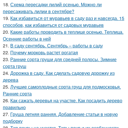
18.
Схема пересадки лилий осенью. Можно ли
пересаживать лилии в сентябре?
19.
Как избавиться от муравьев в саду раз и навсегда. 15
способов, как избавиться от садовых муравьев
20.
Какие работы проводить в теплице осенью. Теплица.
Осенние работы в ней
21.
В саду сентябрь. Сентябрь – работы в саду
22.
Почему морковь растет рогатая
23.
Ранние сорта груши для средней полосы. Зимние
сорта груш
24.
Дорожка в саду. Как сделать садовую дорожку из
дерева
25.
Лучшие самоплодные сорта груш для подмосковья.
Ранние сорта
26.
Как сажать деревья на участке. Как посадить дерево
правильно
27.
Груша летняя ранняя. Добавление статьи в новую
подборку
28.
Тип почвы на участке. Типы почв и их особенности