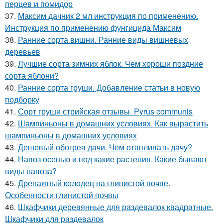
перцев и помидор
37.
Максим дачник 2 мл инструкция по применению.
Инструкция по применению фунгицида Максим
38.
Ранние сорта вишни. Ранние виды вишневых
деревьев
39.
Лучшие сорта зимних яблок. Чем хороши поздние
сорта яблони?
40.
Ранние сорта груши. Добавление статьи в новую
подборку
41.
Сорт груши стрийская отзывы. Pyrus communis
42.
Шампиньоны в домашних условиях. Как вырастить
шампиньоны в домашних условиях
43.
Дешевый обогрев дачи. Чем отапливать дачу?
44.
Навоз осенью и под какие растения. Какие бывают
виды навоза?
45.
Дренажный колодец на глинистой почве.
Особенности глинистой почвы
46.
Шкафчики деревянные для раздевалок квадратные.
Шкафчики для раздевалок