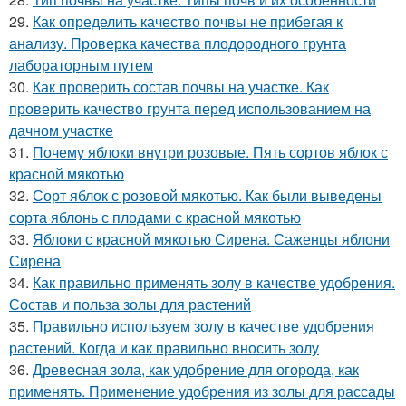
29.
Как определить качество почвы не прибегая к
анализу. Проверка качества плодородного грунта
лабораторным путем
30.
Как проверить состав почвы на участке. Как
проверить качество грунта перед использованием на
дачном участке
31.
Почему яблоки внутри розовые. Пять сортов яблок с
красной мякотью
32.
Сорт яблок с розовой мякотью. Как были выведены
сорта яблонь с плодами с красной мякотью
33.
Яблоки с красной мякотью Сирена. Саженцы яблони
Сирена
34.
Как правильно применять золу в качестве удобрения.
Состав и польза золы для растений
35.
Правильно используем золу в качестве удобрения
растений. Когда и как правильно вносить золу
36.
Древесная зола, как удобрение для огорода, как
применять. Применение удобрения из золы для рассады