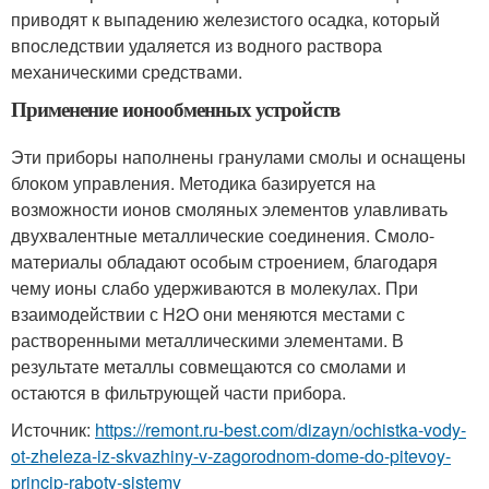
приводят к выпадению железистого осадка, который
впоследствии удаляется из водного раствора
механическими средствами.
Применение ионообменных устройств
Эти приборы наполнены гранулами смолы и оснащены
блоком управления. Методика базируется на
возможности ионов смоляных элементов улавливать
двухвалентные металлические соединения. Смоло-
материалы обладают особым строением, благодаря
чему ионы слабо удерживаются в молекулах. При
взаимодействии с H2O они меняются местами с
растворенными металлическими элементами. В
результате металлы совмещаются со смолами и
остаются в фильтрующей части прибора.
Источник:
https://remont.ru-best.com/dizayn/ochistka-vody-
ot-zheleza-iz-skvazhiny-v-zagorodnom-dome-do-pitevoy-
princip-raboty-sistemy